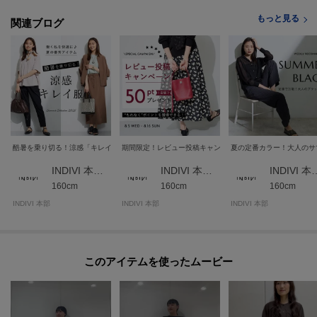
もっと見る
関連ブログ
酷暑を乗り切る！涼感「キレイ服」
期間限定！レビュー投稿キャンペーン★
夏の定番カラー！大人のサ
INDIVI 本部スタッフ
INDIVI 本部スタッフ
INDIVI 
160cm
160cm
160cm
INDIVI 本部
INDIVI 本部
INDIVI 本部
このアイテムを使ったムービー