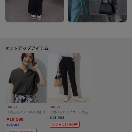
透け感：ややあり
伸縮性：あり
生地の厚み：普通
裏地：オフホワイト（003） ライトグレー（011）のみ裏地あり
洗濯方法：洗濯機洗い可
セットアップアイテム
※照明の関係により、実際よりも色味が違って見える場合があります。ま
た、パソコン・スマートフォンなどの環境により、若干製品と画像のカラー
が異なる場合もございます。
【加工サービス（裾上げ加工）のご案内】有料
この商品は加工サービス(裾上げ加工)対応商品です。
INDIVI
INDIVI
【洗える／SETUP可能】スキッパーブラウス
【選べる13サイズ！／洗える】ウエストゴムタックテー
在庫がある商品につきましては通常2週間前後でお届けいたします。
¥14,993
¥10,560
ご希望の場合は、製品寸法（股下の長さ）をご確認いただき、ショッピング
さらに10%OFF
40%OFF
カート画面にて加工サービスを選択し、股下の長さを入力して下さい。