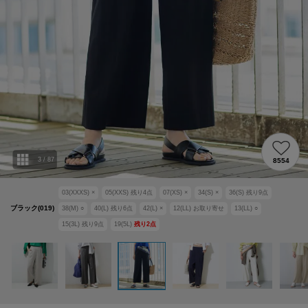
3
/
87
8554
03(XXXS)
×
05(XXS)
残り
4
点
07(XS)
×
34(S)
×
36(S)
残り
9
点
ブラック(019)
38(M)
○
40(L)
残り
6
点
42(L)
×
12(LL)
お取り寄せ
13(LL)
○
15(3L)
残り
9
点
19(5L)
残り
2
点