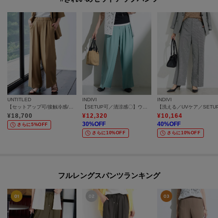
UNTITLED
INDIVI
INDIVI
【セットアップ可/接触冷感/通気性】エアリークールワイドパンツ
【SETUP可／清涼感〇】ウエストゴム イージーワイドパンツ
¥
18,700
¥
12,320
¥
10,164
30
%OFF
40
%OFF
さらに5%OFF
さらに10%OFF
さらに10%OFF
フルレングスパンツランキング