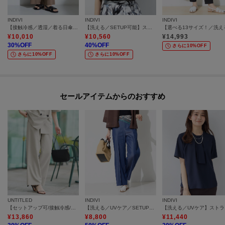
INDIVI
INDIVI
INDIVI
【接触冷感／透湿／着る日傘】イージーワイドパンツ
【洗える／SETUP可能】スキッパーブラウス
¥
10,010
¥
10,560
¥
14,993
30
%OFF
40
%OFF
さらに10%OFF
さらに10%OFF
さらに10%OFF
セールアイテムからのおすすめ
UNTITLED
INDIVI
INDIVI
【セットアップ可/接触冷感/吸水速乾】リラックスワイドパンツ
【洗える／UVケア／SETUP可能】デニムライクワイドパンツ
【洗え
¥
13,860
¥
8,800
¥
11,440