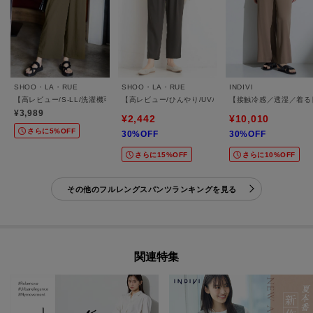
SHOO・LA・RUE
SHOO・LA・RUE
INDIVI
【高レビュー/S-LL/洗濯機可/セットアップ可】着丈選べる 軽凛(かろりん) ひんやりフ
【高レビュー/ひんやり/UV/SS-3L/セットアップ可】
【接触冷感／透湿／着る
¥3,989
¥2,442
¥10,010
さらに5%OFF
30%OFF
30%OFF
さらに15%OFF
さらに10%OFF
その他のフルレングスパンツランキングを見る
関連特集