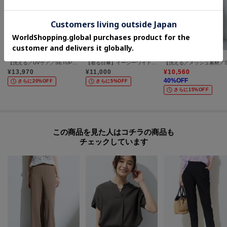
INDIVI
INDIVI
INDIVI
【洗える／UVケア／SETUP可】着る日傘ワイドパンツ
【着る日傘】イージーワイドパンツ
¥
13,970
¥
11,000
¥
10,560
40
%OFF
さらに20%OFF
さらに5%OFF
さらに15%OFF
この商品を見た人はコチラの商品も
チェックしています