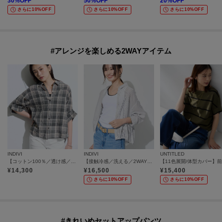
30
%OFF
50
%OFF
20
%OFF
さらに10%OFF
さらに10%OFF
さらに10%OFF
#アレンジを楽しめる2WAYアイテム
INDIVI
INDIVI
UNTITLED
【コットン100％／透け感／2WAY】袖アレンジ チェックシャツ
【接触冷感／洗える／2WAY】ドロスト付 シアーシャンブレーシャツ
¥
14,300
¥
16,500
¥
15,400
さらに10%OFF
さらに10%OFF
#きれいめセットアップパンツ