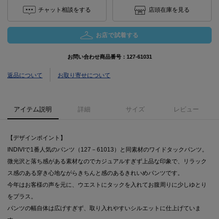
チャット相談をする
店頭在庫を見る
お店で試着する
お問い合わせ商品番号：
127-61031
返品について
お取り寄せについて
アイテム説明
詳細
サイズ
レビュー
【デザインポイント】
INDIVIで1番人気のパンツ（127－61013）と同素材のワイドタックパンツ。
微光沢と落ち感がある素材なのでカジュアルすぎず上品な印象で、リラック
ス感のある穿き心地ながらきちんと感のあるきれいめパンツです。
今年はお客様の声を元に、ウエストにタックを入れてお腹周りに少しゆとり
をプラス。
パンツの幅自体は広げすぎず、取り入れやすいシルエットに仕上げていま