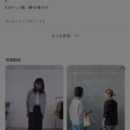
す。
※ポケット数：横×2 後ろ×2
【スタイリングポイント】
同素材のブラウス（127－88031）やジャケットを合わせたセットアップスタ
イルがおすすめです。
忙しい朝も簡単にこなれた通勤スタイルが完成します。
同じ素材のジャケット（127－48027）とセットアップスタイルは夏の通勤服
で活躍します。
【素材ポイント】
強撚糸を使用することでキュプラ本来の光沢感を抑え、深みのある発色と微
光沢性を持たせた良質素材です。
シボ感とさらりとした独特の風合があります。
ストレッチ性があり、着心地にもこだわった機能性の高い素材です。
※オフホワイト（003） ライトグレー（011）のみ裏地あり
※裏地のない部分はやや透け感があります。
【生地詳細】