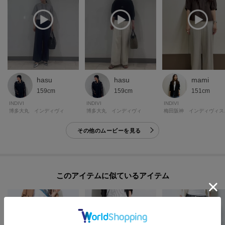
hasu
hasu
mami
159cm
159cm
151cm
INDIVI
INDIVI
INDIVI
博多大丸 インディヴィ
博多大丸 インディヴィ
梅田阪
その他のムービーを見る
このアイテムに似ているアイテム