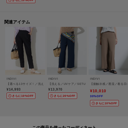
さらに10%OFF
また、加工可能な股下の長さについては下記ご確認をお願いいたします。裾
出しの対応は行っておりませんので、製品寸法より長くすることはできませ
ん。
関連アイテム
※ジーンズ仕上げの場合、製品寸法より－3cmから加工可
※シングル（レディス）仕上げの場合、製品寸法より－5cmから加工可
※シングル（メンズ）仕上げの場合、製品寸法より－9cmから加工可
※ダブル仕上げの場合、製品寸法より－11cmから加工可
加工方法は商品よって異なりますので入力画面でご確認ください。
モデル情報：身長168cm B74 W58 H84 着用サイズ：38（M）
INDIVI
INDIVI
INDIVI
【選べる13サイズ！／洗える】ウエストゴムタックテーパード褒められパンツ
【洗える／UVケア／SETUP可】着る日傘ワイドパンツ
【接触冷感／透湿／着る日
¥14,993
¥13,970
¥10,010
さらに10%OFF
さらに20%OFF
30%OFF
さらに10%OFF
この商品を使った