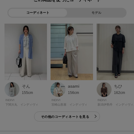
コーディネート
モデル
そん
asami
ちひ
155cm
156cm
162cm
INDIVI
INDIVI
INDIVI
下関大丸 インディヴィ
宮崎山形屋 インディヴィ
新潟伊
その他のコーディネートを見る