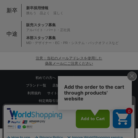
新卒採用情報
新卒
挑もう 品よく 逞しく
販売スタッフ募集
アルバイト・パート・正社員
中途
本部スタッフ募集
MD・デザイナー・EC・PR・システム・バックオフィスなど
注意：当社のメールアドレスを使用した
偽装メールにご注意ください
初めての方へ
ご利用案内・お問い合わせ
ブランド一覧
店舗検索
企業情報
株主優待制度
利用規約
サイトポリシー
プライバシーポリシー
特定商取引法に基づく表記
採用情報
Copyrights © WORLD CO.,LTD. All rights reserved.
スマートフォン ｜
PC
0