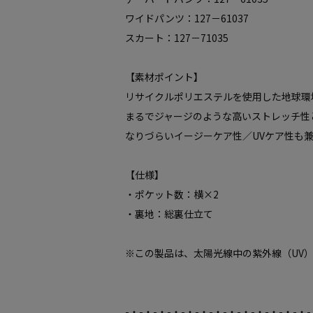
ワイドパンツ：127－61037
スカート：127－71035
【素材ポイント】
リサイクルポリエステルを使用した地球環
まるでジャージのような高いストレッチ性
なりづらいイージーケア性／UVケア性も兼
【仕様】
・ポケット数：横×2
・裏地：総裏仕立て
※この製品は、太陽光線中の紫外線（UV
-・-・-・-・-・-・-・-・-・-・-・-・-・-