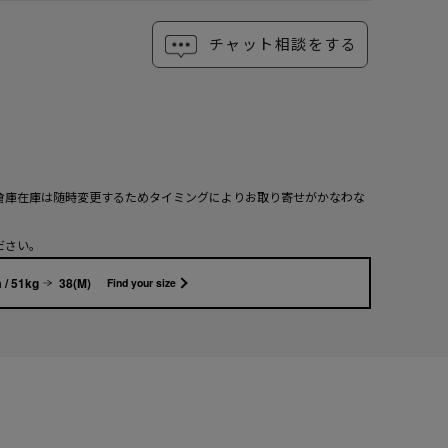
チャット相談をする
倉庫在庫は随時変更するためタイミングによりお取り寄せがかなわな
ださい。
 / 51kg
38(M)
Find your size