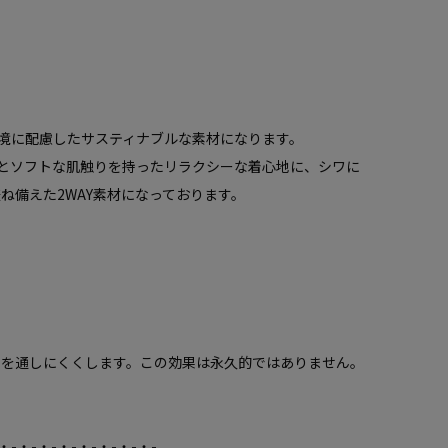
境に配慮したサスティナブルな素材になります。
とソフトな肌触りを持ったリラクシーな着心地に、シワに
ね備えた2WAY素材になっております。
）を通しにくくします。この効果は永久的ではありません。
・-・-・-・-・-・-・-・-