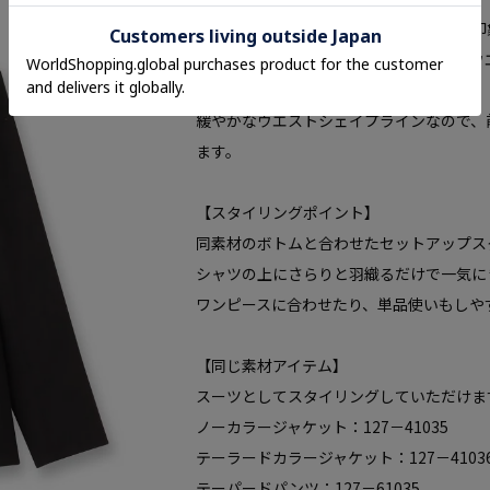
細めのテーラード衿がスタイリッシュな印
着心地の良い立体感なパターンで、ややウ
替えがスタイルアップのポイントです。
緩やかなウエストシェイプラインなので、
ます。
【スタイリングポイント】
同素材のボトムと合わせたセットアップス
シャツの上にさらりと羽織るだけで一気に
ワンピースに合わせたり、単品使いもしや
【同じ素材アイテム】
スーツとしてスタイリングしていただけま
ノーカラージャケット：127－41035
テーラードカラージャケット：127－4103
テーパードパンツ：127－61035