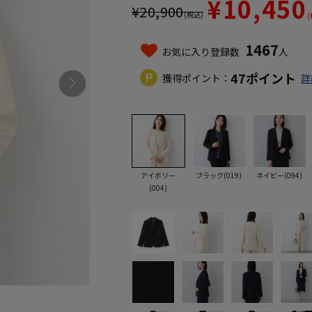
¥10,450
¥
20,900
(税込)
(
1467
お気に入り登録数
人
47
ポイント
獲得ポイント：
詳
アイボリー
ブラック(019)
ネイビー(094)
(004)