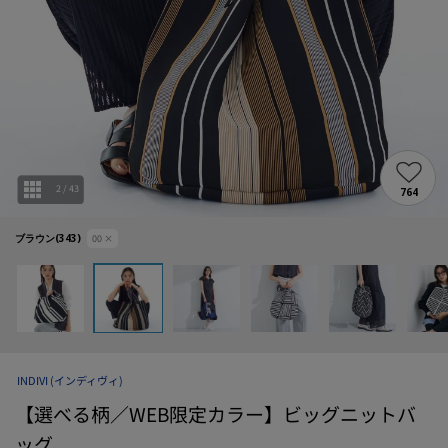
2
/
43
764
ブラウン(343)
00
×
INDIVI
(インディヴィ)
【選べる柄／WEB限定カラー】ビッグニットバ
ッグ