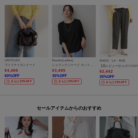
UNTITLED
Dessin(Ladies)
SHOO・LA・RUE
ワイドナイロントート
シュリンクジャージ カットソー
¥
4,400
¥
3,495
¥
2,442
60
%OFF
30
%OFF
30
%OFF
さらに20%OFF
さらに10%OFF
さらに15%OFF
セールアイテムからのおすすめ