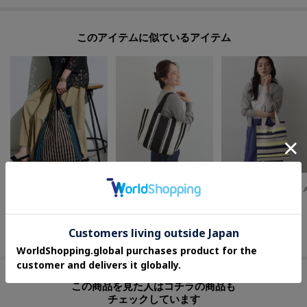
このアイテムに似ているアイテム
INDIVI
Dessin(Ladies)
SHOO・LA・RUE
【新作登場！／大容量】ニットジャカードトートバッグ
大人のカジュアルスタイルに ニットトートバッグ
¥
4,290
¥
3,850
¥
2,442
30
%OFF
さらに10%OFF
この商品を見た人はコチラの商品も
チェックしています