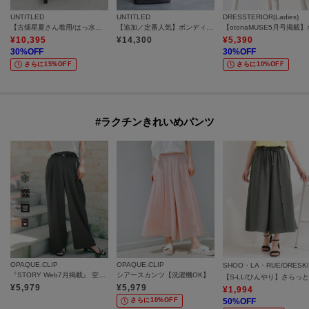
UNTITLED
UNTITLED
DRESSTERIOR(Ladies)
【古畑星夏さん着用/はっ水ナイロン】タックバックパック
【追加／定番人気】ボンディングメッシュトート
¥
10,395
¥
14,300
¥
5,390
30
%OFF
30
%OFF
さらに15%OFF
さらに10%OFF
#ラクチンきれいめパンツ
OPAQUE.CLIP
OPAQUE.CLIP
SHOO・LA・RUE/DRESK
『STORY Web7月掲載』 空気パンツ《接触冷感／UVケア／吸水速乾／防シワ／洗濯機OK》
シアースカンツ【洗濯機OK】
¥
5,979
¥
5,979
¥
1,994
さらに10%OFF
50
%OFF