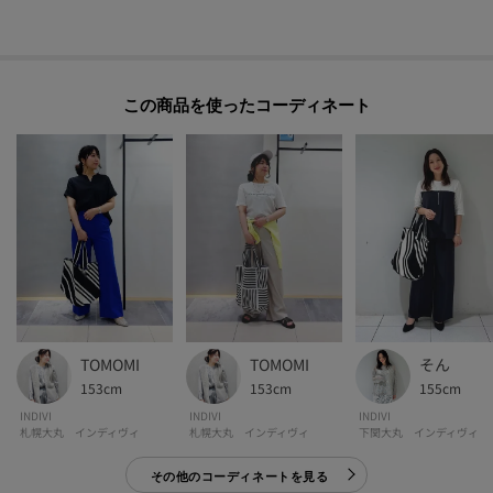
POINT.1
再入荷通知や、値下げ情報・在庫状況をメルマガにてお知らせ♪
POINT.2
この商品を使った
マイページでお気に入り一覧をチェックでき、
自分だけのお買い物リストがつくれる♪
-・-・-・-・-・-・-・-・-・-・-・-・-・-・-・-・-・-・-・-・-・-
※照明の関係により、実際よりも色味が違って見える場合があります。また、
パソコン・スマートフォンなどの環境により、若干製品と画像のカラーが異
なる場合もございます。
TOMOMI
TOMOMI
そん
153cm
153cm
155cm
INDIVI
INDIVI
INDIVI
札幌大丸 インディヴィ
札幌大丸 インディヴィ
下関大丸 インディヴィ
その他のコーディネートを見る