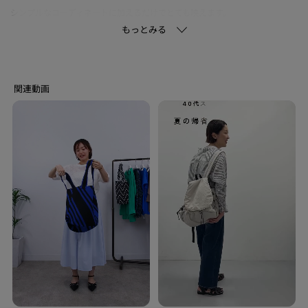
シンプルなコーディネートに加えるだけでとても映えます。
デイリーからレジャーシーンまで気兼ねなく使用いただけます。
【仕様】
・ポケットなし
・A4サイズ収納可
-・-・-・-・-・-・-・-・-・-・-・-・-・-・-・-・-・-・-・-・-・-
■気になるアイテムは『お気に入り登録』がおすすめです！■
＜お気に入り登録とは？＞
オンラインサイトの各アイテムにある「ハートマーク」を
クリックして簡単に追加できます！
＜おすすめPOINT＞
お得な情報をGETできます！！