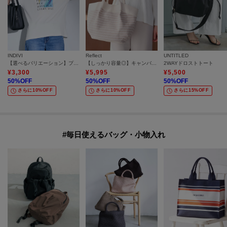
INDIVI
Reflect
UNTITLED
【選べるバリエーション】プリントTシャツ
【しっかり容量◎】キャンバス地ボーダートートバッグ
2WAYドロストトート
¥
3,300
¥
5,995
¥
5,500
50
%OFF
50
%OFF
50
%OFF
さらに10%OFF
さらに10%OFF
さらに15%OFF
#毎日使えるバッグ・小物入れ