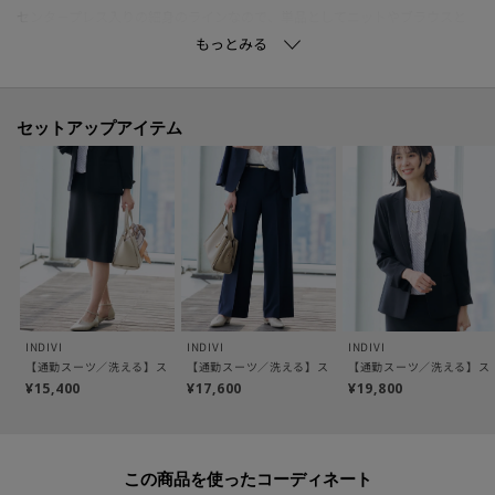
センタープレス入りの細身のラインなので、単品としてニットやブラウスと
合わせていただくと、すっきりとシャープにバランス良く決まります。
【SETUPアイテム】
ノーカラージャケット：127－41045
セットアップアイテム
テーラードカラージャケット：127－41046
テーパードパンツ：127－61045
ワイドパンツ：127－61047
スカート：127－71045
【素材ポイント】
高いストレッチ性を持った快適な着心地が特徴のツイル素材になります。
長時間の移動や座り仕事でもシワになりにくく、更にウォッシャブル可能な
INDIVI
INDIVI
INDIVI
ので、洗濯後のシワも気になりにくい、マシンウォッシャブル・UVケア性を
【通勤スーツ／洗える】ストレッチストレートスカート
【通勤スーツ／洗える】ストレッチワイドパンツ
【通勤スーツ／洗える】ス
兼ね備えた素材になっております。
¥15,400
¥17,600
¥19,800
【仕様】
・ポケット数：横×2 後ろ×2
この商品を使った
・前ファスナー