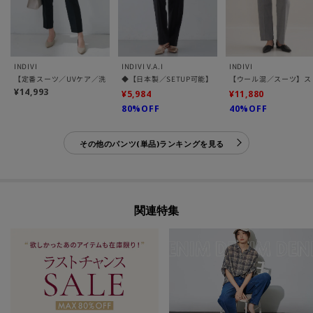
INDIVI
INDIVI V.A.I
INDIVI
【定番スーツ／UVケア／洗える】ウール調タックテーパードパンツ
◆【日本製／SETUP可能】コットン混ゆったりめテーパ
【ウール混／スーツ】ス
¥14,993
¥5,984
¥11,880
80%OFF
40%OFF
その他のパンツ(単品)ランキングを見る
関連特集