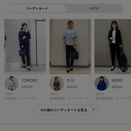
・ウエスト後ろゴム
モデル
コーディネート
・裏地あり
※この製品は、太陽光線中の紫外線（UV）を通しにくくします。この効果は
永久的ではありません。
-・-・-・-・-・-・-・-・-・-・-・-・-・-・-・-・-・-・-・-・-・-
■気になるアイテムは『お気に入り登録』がおすすめです！■
【お気に入り登録とは？】
ちひ
TOMOMI
KEIKO
オンラインサイトの各アイテムにある「ハートマーク」を
162cm
153cm
152cm
クリックして簡単に追加できます！
INDIVI
INDIVI
INDIVI
新潟伊勢丹 インディヴィラージ
札幌大丸 インディヴィ
名古屋高島屋 インディヴ
【おすすめPOINT】
その他のコーディネートを見る
お得な情報をGETできます！！
POINT.1