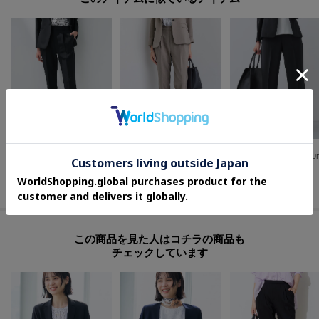
モデル情報：身長167cm B79 W59 H87 着用サイズ：38（M）
INDIVI
INDIVI
INDIVI
【定番スーツ／UVケア／洗える】ウール調タックテーパードパンツ
【洗える／通勤／スーツ】メランジストレッチ テーパードパンツ
¥
14,993
¥
13,090
¥
16,940
30
%OFF
この商品を見た人はコチラの商品も
チェックしています