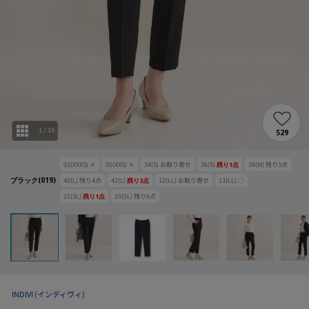
1
/
19
529
03(XXXS)
×
05(XXS)
×
34(S)
お取り寄せ
36(S)
残り
1
点
38(M)
残り
3
点
ブラック(019)
40(L)
残り
4
点
42(L)
残り
2
点
12(LL)
お取り寄せ
13(LL)
○
15(3L)
残り
1
点
19(5L)
残り
6
点
INDIVI
(インディヴィ)