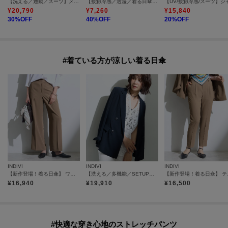
【洗える／通勤／スーツ】メランジストレッチ テーラージャケット
【接触冷感／透湿／着る日傘】ドルマントップス
¥
20,790
¥
7,260
¥
15,840
30
%OFF
40
%OFF
20
%OFF
#着ている方が涼しい着る日傘
INDIVI
INDIVI
INDIVI
【新作登場！着る日傘】 ワイドストレートパンツ
【洗える／多機能／SETUP可】着る日傘ダブルジャケット
【新作登
¥
16,940
¥
19,910
¥
16,500
#快適な穿き心地のストレッチパンツ