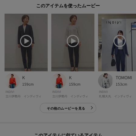
再入荷通知や、値下げ情報・在庫状況をメルマガにてお知らせ♪
このアイテムを使ったムービー
POINT.2
マイページでお気に入り一覧をチェックでき、
自分だけのお買い物リストがつくれる♪
-・-・-・-・-・-・-・-・-・-・-・-・-・-・-・-・-・-・-・-・-・-
※照明の関係により、実際よりも色味が違って見える場合があります。また、
パソコン・スマートフォンなどの環境により、若干製品と画像のカラーが異
なる場合もございます。
K
K
TOMOMI
159cm
159cm
153cm
【生地詳細】
INDIVI
INDIVI
INDIVI
立川伊勢丹 インディヴィ
立川伊勢丹 インディヴィ
札幌大丸 インディヴィ
透け感：なし
伸縮性：ややあり
その他のムービーを見る
生地の厚み：普通
裏地：あり
洗濯方法：洗濯機洗い可
このアイテムに似ているアイテム