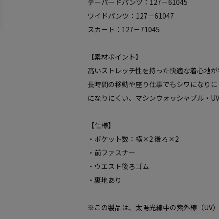
テーパードパンツ：127－61045
ワイドパンツ：127－61047
スカート：127－71045
【素材ポイント】
高いストレッチ性を持った快適な着心地が
長時間の移動や座り仕事でもシワになりに
になりにくい、マシンウォッシャブル・U
【仕様】
・ポケット数：横×2 後ろ×2
・前ファスナー
・ウエスト後ろゴム
・裏地あり
※この製品は、太陽光線中の紫外線（UV