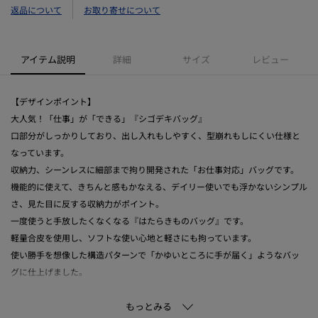
返品について
お取り寄せについて
アイテム説明
詳細
サイズ
レビュー
【デザインポイント】
大人気！「仕事」が「できる」『シゴデキバッグ』
口部分がしっかりしており、出し入れもしやすく、型崩れもしにくい仕様と
なっています。
収納力、シーンレスに細部まで拘り開発された「お仕事対応」バッグです。
機能的に使えて、きちんと感もかなえる、デイリー使いでも浮かないシンプル
さ、見た目に反する収納力がポイント。
一度使うと手放したくなくなる『はたらきものバッグ』です。
軽量合皮を使用し、ソフトな使い心地と軽さにも拘っています。
使い勝手を想像した構造パターンで「かゆいところに手が届く」ようなバッ
グに仕上げました。
【スタイリングポイント】