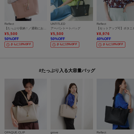
Reflect
UNTITLED
Reflect
【たっぷり収納！／通勤におすすめ】’26春夏毎日バッグ
アーバントートバッグ
¥
5,500
¥
5,500
¥
8,976
50
%OFF
50
%OFF
40
%OFF
さらに10%OFF
さらに15%OFF
さらに10%OFF
#たっぷり入る大容量バッグ
OPAQUE.CLIP
grove
Reflect