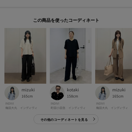
1．口部分は2重構造で、マグネットの奥にファスナーを仕込むことでファス
ナーが開いている状態でも中身が見えにくくなっています。
2．PCクッションポケット、アダプターなどの周辺機器が入れられるポケッ
この商品を使った
ト、ペンを収納できるホルダーが備わっています。ボトルホルダーは、スナッ
プで幅の調整も可能。折りたたみ傘なども立てて収納が可能です。
3．厚みのあるものでも収納できる立体仕切りポケット、キーなどの小物を収
納できるファスナーポケットを備えています。
4．表の背面側にはA4書類が入るオープンポケット、スマートフォンをしまえ
るスリットポケットが備わっています。
5．底には自立用の鋲が付いており、地面から本体を守ります。
6．ショルダー部分には薄手の増し芯でクッション性を持たせ、肩への負担を
軽減させます。置いた時に自然とハンドルが倒れる仕様で、間口を最大限に
活用できます。
mizuki
kotaki
mizuki
165cm
158cm
165cm
【仕様】
INDIVI
INDIVI
INDIVI
・ポケット数：外側×2 内側×6
梅田大丸 インディヴィ
町田小田急 インディヴィ
梅田大丸 インディヴィ
・A4サイズ収納可
その他のコーディネートを見る