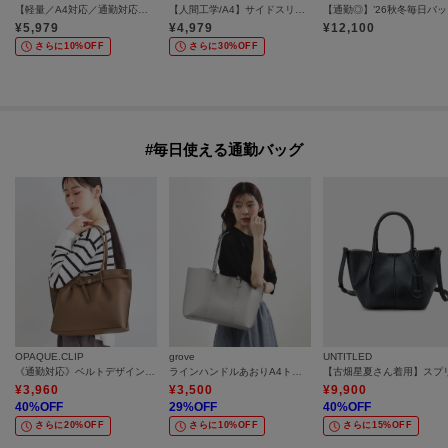
【軽量／A4対応／通勤対応】シュリンク合皮トートバッグ《肩掛け可》
【人間工学/A4】サイドスリットトート
【通勤◎】’26秋冬毎日バ
¥
5,979
¥
4,979
¥
12,100
さらに10%OFF
さらに30%OFF
#毎日使える通勤バッグ
OPAQUE.CLIP
grove
UNTITLED
《通勤対応》ベルトデザイントートバッグ【軽量／A4対応】
ラインハンドルあおりA4トート
¥
3,960
¥
3,500
¥
9,900
40
%OFF
29
%OFF
40
%OFF
さらに20%OFF
さらに10%OFF
さらに15%OFF