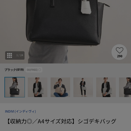
1
/
24
290
ブラック(019)
00(FREE)
○
INDIVI
(インディヴィ)
【収納力◎／A4サイズ対応】シゴデキバッグ