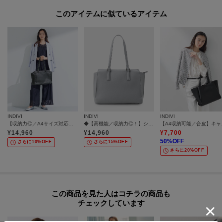
※照明の関係により、実際よりも色味が違って見える場合があります。また、
このアイテムに似ているアイテム
パソコン・スマートフォンなどの環境により、若干製品と画像のカラーが異
なる場合もございます。
INDIVI
INDIVI
INDIVI
【収納力◎／A4サイズ対応】シゴデキバッグ
◆【高機能／収納力◎！】シゴデキバッグ
【A4収
¥
14,960
¥
14,960
¥
7,700
50
%OFF
さらに10%OFF
さらに15%OFF
さらに20%OFF
この商品を見た人はコチラの商品も
チェックしています