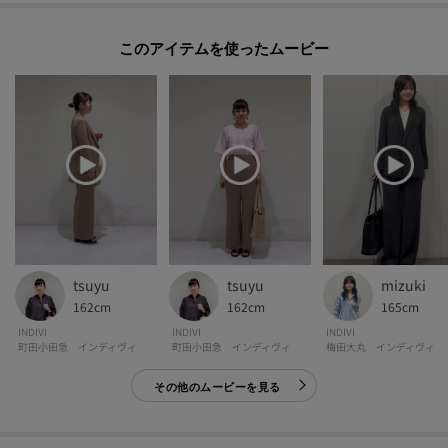
-・-・-・-・-・-・-・-・-・-・-・-・-・-・-・-・-・-・-・-・-・-
■気になるアイテムは『お気に入り登録』がおすすめです！■
このアイテムを使ったムービー
[お気に入り登録とは？]
オンラインサイトの各アイテムにある「ハートマーク」を
クリックして簡単に追加できます！
[おすすめPOINT]
お得な情報をGETできます！！
POINT.1
再入荷通知や、値下げ情報・在庫状況をメルマガにてお知らせ♪
tsuyu
tsuyu
mizuki
162cm
162cm
165cm
POINT.2
INDIVI
INDIVI
INDIVI
町田小田急 インディヴィ
町田小田急 インディヴィ
梅田大丸 インディヴィ
マイページでお気に入り一覧をチェックでき、
自分だけのお買い物リストがつくれる♪
その他のムービーを見る
-・-・-・-・-・-・-・-・-・-・-・-・-・-・-・-・-・-・-・-・-・-