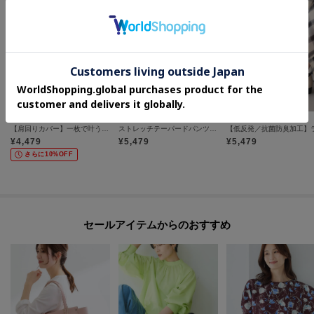
grove
index
index
【肩回りカバー】一枚で叶う、レイヤードニット
ストレッチテーパードパンツ／セットアップ対応可【洗濯機OK／接触冷感／吸水速乾／イージーアイロン】《XS～3L》
¥
4,479
¥
5,479
¥
5,479
さらに10%OFF
セールアイテムからのおすすめ