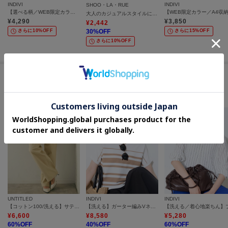
INDIVI
INDIVI
SHOO・LA・RUE
【選べる柄／WEB限定カラー】ビッグニットバッグ
大人のカジュアルスタイルに ニットトートバッグ
¥
4,290
¥
3,850
¥
2,442
さらに10%OFF
30
%OFF
さらに15%OFF
さらに10%OFF
この商品を見た人はコチラの商品も
チェックしています
UNTITLED
INDIVI
INDIVI
【コットン100/洗える】サテンベイカーパンツ
【洗える】ガーター編みVネックニットT
¥
6,600
¥
8,580
¥
5,280
60
%OFF
40
%OFF
60
%OFF