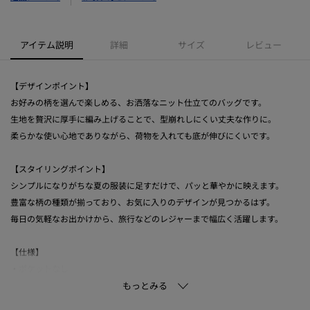
アイテム説明
詳細
サイズ
レビュー
【デザインポイント】
お好みの柄を選んで楽しめる、お洒落なニット仕立てのバッグです。
生地を贅沢に厚手に編み上げることで、型崩れしにくい丈夫な作りに。
柔らかな使い心地でありながら、荷物を入れても底が伸びにくいです。
【スタイリングポイント】
シンプルになりがちな夏の服装に足すだけで、パッと華やかに映えます。
豊富な柄の種類が揃っており、お気に入りのデザインが見つかるはず。
毎日の気軽なお出かけから、旅行などのレジャーまで幅広く活躍します。
【仕様】
・ポケットなし
・A4ファイル収納可