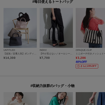
#毎日使えるトートバッグ
UNTITLED
INDIVI
OPAQUE.CLIP
【追加／定番人気】ボンディングメッシュトート
【中が見えない／オールシーズン】マクラメコード巾着付きメッシュバッグ
¥
14,300
¥
7,700
¥
3,286
40
%OFF
さらに20%OFF
#収納力抜群のバッグ・小物