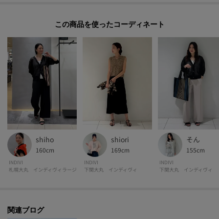
※照明の関係により、実際よりも色味が違って見える場合があります。また、
この商品を使った
パソコン・スマートフォンなどの環境により、若干製品と画像のカラーが異
なる場合もございます。
shiori
shiho
そん
169cm
160cm
155cm
INDIVI
INDIVI
INDIVI
下関大丸 インディヴィ
札幌大丸 インディヴィラージ
下関大丸 インディヴィ
関連ブログ