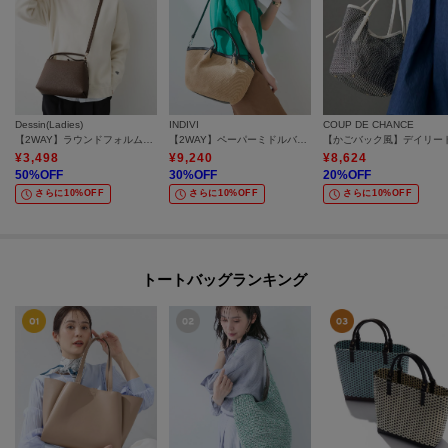
Dessin(Ladies)
INDIVI
COUP DE CHANCE
【2WAY】ラウンドフォルムショルダーバッグ
【2WAY】ペーパーミドルバッグ
¥
3,498
¥
9,240
¥
8,624
50
%OFF
30
%OFF
20
%OFF
さらに10%OFF
さらに10%OFF
さらに10%OFF
トートバッグランキング