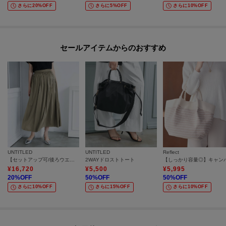
さらに20%OFF
さらに5%OFF
さらに10%OFF
セールアイテムからのおすすめ
UNTITLED
UNTITLED
Reflect
【セットアップ可/後ろウエストゴム/光沢感】ローンフレアスカート
2WAYドロストトート
¥
16,720
¥
5,500
¥
5,995
20
%OFF
50
%OFF
50
%OFF
さらに10%OFF
さらに15%OFF
さらに10%OFF