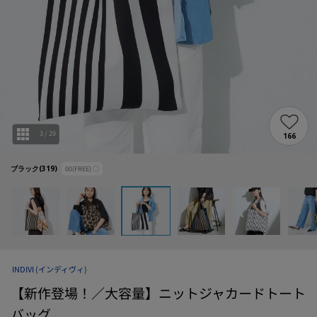
3
/
29
166
ブラック(319)
00(FREE)
○
INDIVI
(インディヴィ)
【新作登場！／大容量】ニットジャカードトート
バッグ