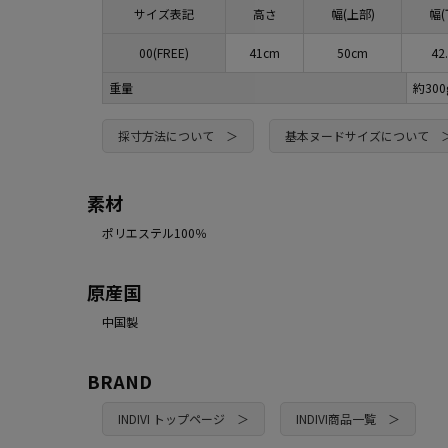
サイズ表記
高さ
幅(上部)
幅(
00(FREE)
41cm
50cm
42
重量
約30
採寸方法について ＞
基本ヌードサイズについて 
素材
ポリエステル100％
原産国
中国製
BRAND
INDIVI トップページ ＞
INDIVI商品一覧 ＞