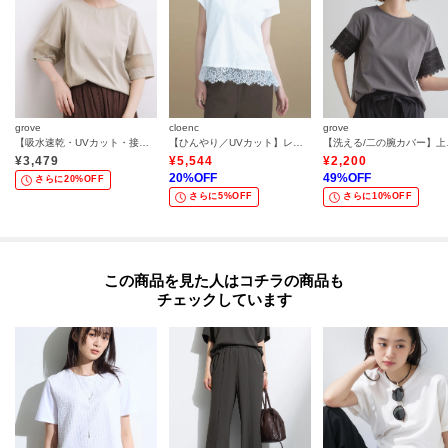
grove
cloenc
grove
【吸水速乾・UVカット・接触冷感】シアードッキングランタンスリーブTシャツ
【ひんやり／UVカット】レース フレンチスリーブプルオーバー
【洗える/二の
¥
3,479
¥
5,544
¥
2,200
20
%OFF
49
%OFF
さらに20%OFF
さらに5%OFF
さらに10%OFF
この商品を見た人はコチラの商品も
チェックしています