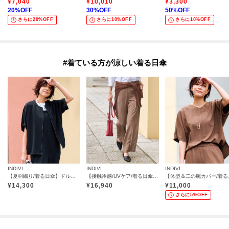
¥
7,040
¥
10,010
¥
3,300
20
%OFF
30
%OFF
50
%OFF
さらに20%OFF
さらに10%OFF
さらに10%OFF
#着ている方が涼しい着る日傘
INDIVI
INDIVI
INDIVI
【夏羽織り/着る日傘】ドルマンフォルムブルゾン
【接触冷感/UVケア/着る日傘】ワイドストレートパンツ
【体型＆
¥
14,300
¥
16,940
¥
11,000
さらに5%OFF