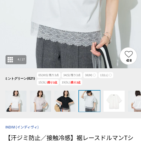
4
/
27
438
05(XXS)
残り
3
点
34(S)
残り
3
点
38(M)
○
13(LL)
○
ミントグリーン(021)
15(3L)
残り
2
点
19(5L)
残り
2
点
INDIVI
(インディヴィ)
【汗ジミ防止／接触冷感】裾レースドルマンTシ