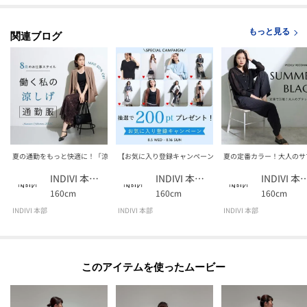
もっと見る
関連ブログ
夏の通勤をもっと快適に！「涼しげ通勤服」
【お気に入り登録キャンペーン】抽選で「200pt」プレゼン
夏の定番カラー！大人のサ
INDIVI 本部スタッフ
INDIVI 本部スタッフ
INDIVI 本部
160cm
160cm
160cm
INDIVI 本部
INDIVI 本部
INDIVI 本部
このアイテムを使ったムービー