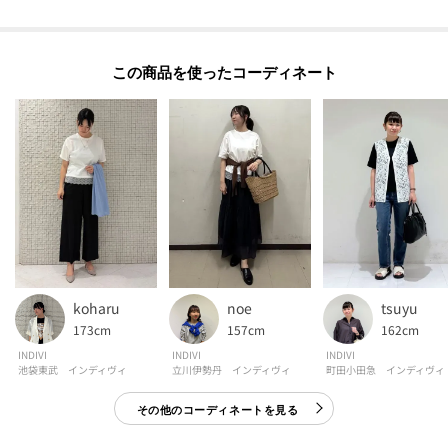
汗ジミ防止加工を施し機能性を持たせ、適度な光沢感と程よいストレッチ性
が特徴です。
裾に施した立体感のあるスカラップレースが華やかなアクセントに。
この商品を使った
※照明の関係により、実際よりも色味が違って見える場合があります。また、
パソコン・スマートフォンなどの環境により、若干製品と画像のカラーが異
なる場合もございます。
【生地詳細】
透け感：ややあり
伸縮性：ややあり
生地の厚み：普通
koharu
noe
tsuyu
裏地：なし
173cm
157cm
162cm
洗濯方法：手洗い可
INDIVI
INDIVI
INDIVI
池袋東武 インディヴィ
立川伊勢丹 インディヴィ
町田小田急 インディヴィ
その他のコーディネートを見る
モデル情報：身長167cm B79 W59 H87 着用サイズ：38（M）