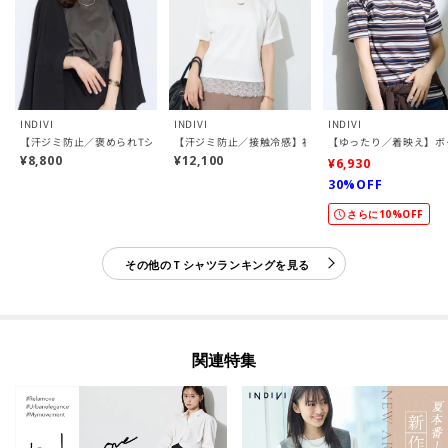
INDIVI
INDIVI
INDIVI
【汗ジミ防止／褒められTシャツ】上品カジュアル！ドルマンTシャツ
【汗ジミ防止／接触冷感】裾レースドルマンTシャツ
【ゆったり／着映え】ボ
¥8,800
¥12,100
¥6,930
30%OFF
さらに10%OFF
その他のＴシャツランキングを見る
関連特集