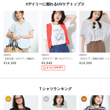
#デイリーに頼れるUVケアトップス
INDIVI
INDIVI
INDIVI
【清涼感／UVケア／接触冷感】Vネックストライプブラウス
【UVケア／選べるグラフィック】スムースジャージTシャツ
【U
¥
14,300
¥
5,940
¥
14,300
さらに10%OFF
Ｔシャツランキング