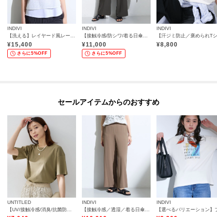
INDIVI
INDIVI
INDIVI
【洗える】レイヤード風レースコンビTシャツ
【接触冷感/防シワ/着る日傘】イージーワイドパンツ
¥
15,400
¥
11,000
¥
8,800
さらに5%OFF
さらに5%OFF
セールアイテムからのおすすめ
UNTITLED
INDIVI
INDIVI
【UV/接触冷感/消臭/抗菌防臭】ベーシックTシャツ
【接触冷感／透湿／着る日傘】イージーワイドパンツ