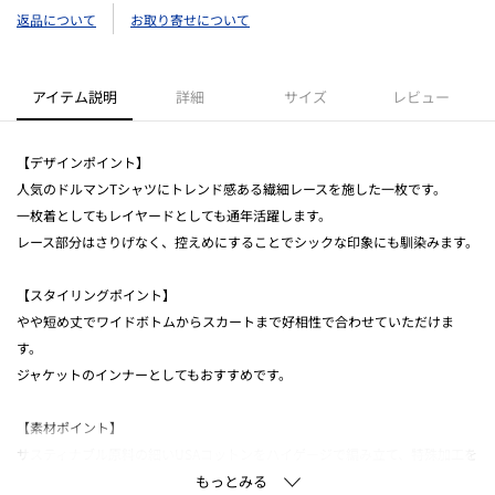
返品について
お取り寄せについて
アイテム説明
詳細
サイズ
レビュー
【デザインポイント】
人気のドルマンTシャツにトレンド感ある繊細レースを施した一枚です。
一枚着としてもレイヤードとしても通年活躍します。
レース部分はさりげなく、控えめにすることでシックな印象にも馴染みます。
【スタイリングポイント】
やや短め丈でワイドボトムからスカートまで好相性で合わせていただけま
す。
ジャケットのインナーとしてもおすすめです。
【素材ポイント】
サスティナブル原料の細いUSAコットンをハイゲージで編み立て、特殊加工を
施すことにより目の詰まったフラットな表情感のポンチに仕上がりました。