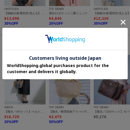
UNTITLED
ITS' DEMO
UNTITLED
【接触冷感/通気性/洗える】フロントフリルブラウス
撥水11ポケット二層リュック
¥
13,090
¥
4,840
¥
12,320
30
%OFF
20
%OFF
30
%OFF
#デイリーに活躍する撥水アイテム
INDIVI
ITS' DEMO
ITS' DEMO
【撥水／UVカット】ベルト付きワンピース
【撥水／整理収納アドバイザー監修】ポケットA4トート
¥
16,720
¥
2,475
¥
5,170
20
%OFF
50
%OFF