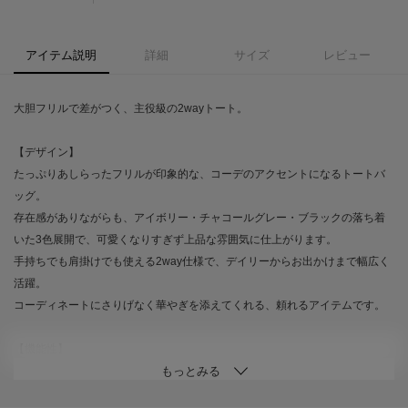
アイテム説明
詳細
サイズ
レビュー
大胆フリルで差がつく、主役級の2wayトート。
【デザイン】
たっぷりあしらったフリルが印象的な、コーデのアクセントになるトートバ
ッグ。
存在感がありながらも、アイボリー・チャコールグレー・ブラックの落ち着
いた3色展開で、可愛くなりすぎず上品な雰囲気に仕上がります。
手持ちでも肩掛けでも使える2way仕様で、デイリーからお出かけまで幅広く
活躍。
コーディネートにさりげなく華やぎを添えてくれる、頼れるアイテムです。
【機能性】
軽量なポリエステル100％素材で、見た目以上に持ちやすいのも魅力。
ショルダーストラップ付きの2way仕様に加え、収納力も充実しています。