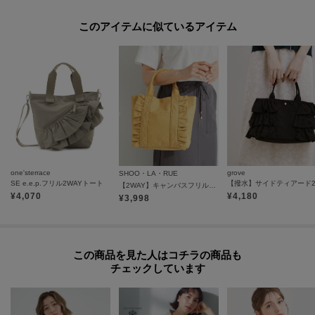
4ポケットを完備し、荷物の仕分けもすっきり。
さらに、500mlペットボトルが入るサイズ感に加え、ボトルホルダーやキーホ
このアイテムに似ているアイテム
ルダー機能も備え、実用性もしっかり。
見た目の可愛さと使いやすさを両立した、毎日持ちたくなるバッグです。
＊ポケット数×4
※照明の関係により、実際よりも色味が違って見える場合があります。ま
た、パソコン・スマートフォンなどの環境により、若干製品と画像のカラー
が異なる場合もございます。
one'sterrace
grove
SHOO・LA・RUE
SE e.e.p.フリル2WAYトート
【2WAY】キャンバスフリルトートバッグ
¥
4,070
¥
4,180
¥
3,998
----------------------------------------
★お気に入り登録がおすすめ★
この商品を見た人はコチラの商品も
チェックしています
▽気になる商品はハートマークをクリック！
・再入荷やセールの通知をお知らせ
・お気に入り一覧からいつでもチェック