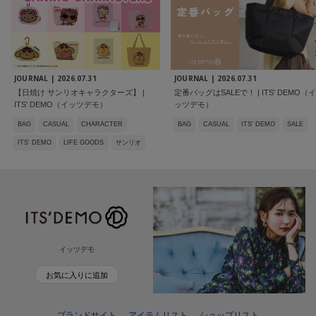
JOURNAL |
2026.07.31
JOURNAL |
2026.07.31
【日焼け サンリオキャラクターズ】 |
定番バッグはSALEで！ | ITS' DEMO（イ
ITS' DEMO（イッツデモ）
ッツデモ）
BAG
CASUAL
CHARACTER
BAG
CASUAL
ITS' DEMO
SALE
ITS' DEMO
LIFE GOODS
サンリオ
イッツデモ
お気に入りに追加
ブランドサイト
アイテムリスト
ショップリスト