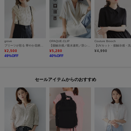
▽ブランドのお気に入り登録も！
・新商品やお得な情報をいち早くお知らせ
----------------------------------------
grove
OPAQUE.CLIP
Couture Brooch
プリーツが彩る 華やか花柄ブラウス
【接触冷感／吸水速乾／防シワ】リネンライクテーラードジャケット《洗濯機OK》
【U
¥
2,500
¥
5,280
¥
4,990
49
%OFF
40
%OFF
セールアイテムからのおすすめ