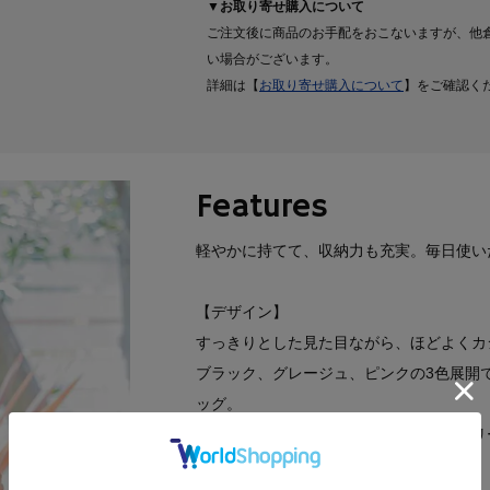
▼お取り寄せ購入について
ご注文後に商品のお手配をおこないますが、他
い場合がございます。
詳細は【
お取り寄せ購入について
】をご確認く
Features
軽やかに持てて、収納力も充実。毎日使い
【デザイン】
すっきりとした見た目ながら、ほどよくカ
ブラック、グレージュ、ピンクの3色展開
ッグ。
どんなスタイルにもなじみやすく、デイリ