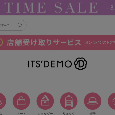
ム
トート
ショルダー
リュック
帽子