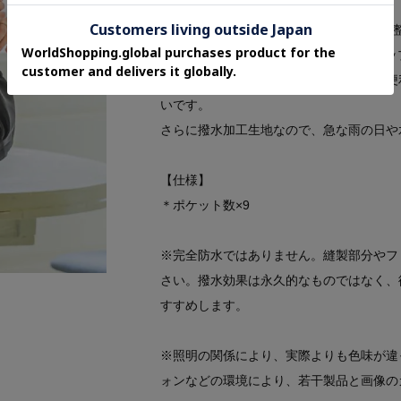
【機能性】
便利な9ポケット仕様で、荷物をすっきり
前面メインポケットは開閉しやすいWジッ
サイドにはサッと使いたい小物の収納に便
いです。
さらに撥水加工生地なので、急な雨の日や
【仕様】
＊ポケット数×9
※完全防水ではありません。縫製部分やフ
さい。撥水効果は永久的なものではなく、
すすめします。
※照明の関係により、実際よりも色味が違
ォンなどの環境により、若干製品と画像の