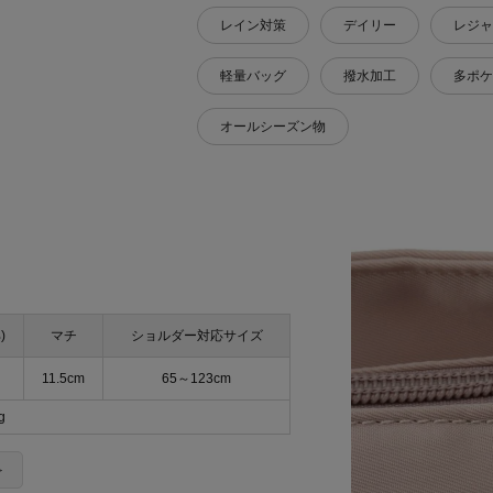
レイン対策
デイリー
レジャ
軽量バッグ
撥水加工
多ポケ
オールシーズン物
)
マチ
ショルダー対応サイズ
11.5cm
65～123cm
g
＞