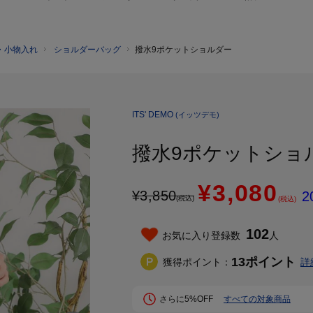
・小物入れ
ショルダーバッグ
撥水9ポケットショルダー
ITS' DEMO
(イッツデモ)
撥水9ポケットショ
¥3,080
¥
3,850
2
(税込)
(税込)
102
お気に入り登録数
人
13
ポイント
獲得ポイント：
詳
さらに5%OFF
すべての対象商品