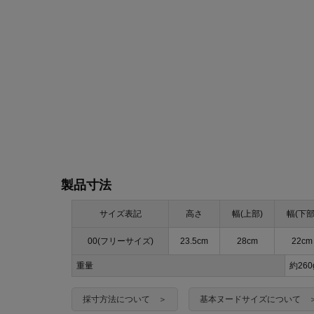
製品寸法
サイズ表記
高さ
幅(上部)
幅(下部
00(フリーサイズ)
23.5cm
28cm
22cm
重量
約260
採寸方法について ＞
基本ヌードサイズについて 