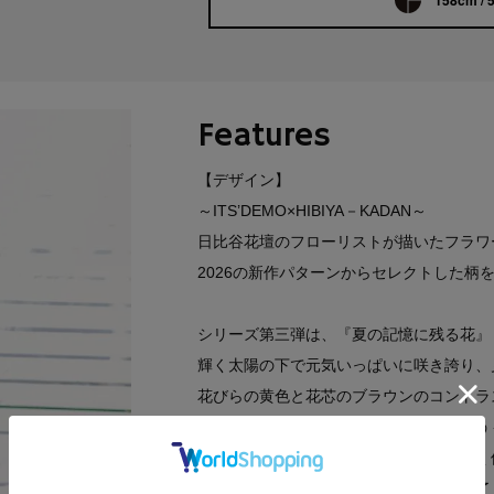
Features
【デザイン】
～ITS’DEMO×HIBIYA－KADAN～
日比谷花壇のフローリストが描いたフラワ
2026の新作パターンからセレクトした柄
シリーズ第三弾は、『夏の記憶に残る花』
輝く太陽の下で元気いっぱいに咲き誇り、
花びらの黄色と花芯のブラウンのコントラ
のばす凛々しい姿には目を奪われてしまう
抜けるような青空と真夏の輝く太陽がよく
ネをはじめとする多くの芸術家の心を魅了