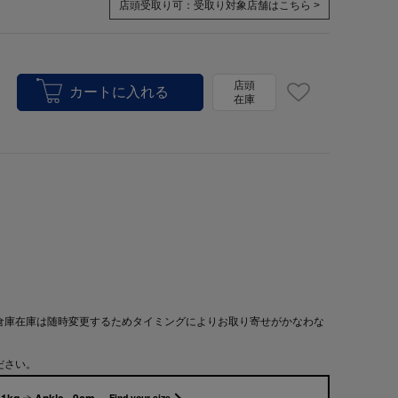
店頭受取り可：
受取り対象店舗はこちら >
店頭
在庫
倉庫在庫は随時変更するためタイミングによりお取り寄せがかなわな
ださい。
51kg
Ankle -9cm
Find your size