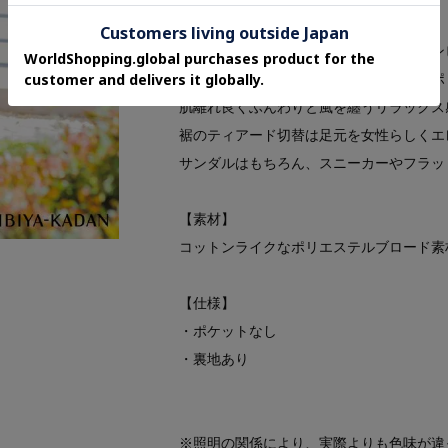
夏の日差しに映えるドラマティックなワン
コットンライクなさらりとした肌触りのポ
肌離れ良くふんわりと風を纏うリラックス
裾のティアード切替は足元を女性らしくエ
サンダルはもちろん、スニーカーやフラッ
【素材】
コットンライクなポリエステルブロード素
【仕様】
・ポケットなし
・裏地あり
※照明の関係により、実際よりも色味が違