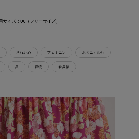
4 着用サイズ：00（フリーサイズ）
きれいめ
フェミニン
ボタニカル柄
夏
夏物
春夏物