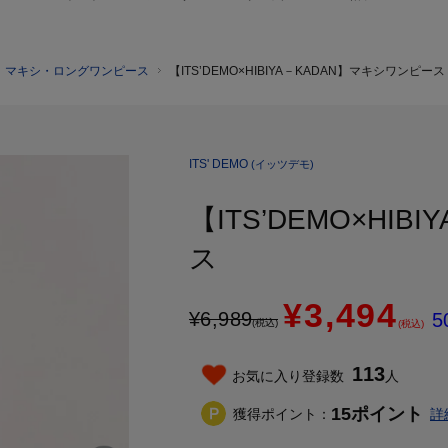
マキシ・ロングワンピース
【ITS’DEMO×HIBIYA－KADAN】マキシワンピース
ITS' DEMO
(イッツデモ)
【ITS’DEMO×HI
ス
¥3,494
¥
6,989
5
(税込)
(税込)
113
お気に入り登録数
人
15
ポイント
獲得ポイント：
詳