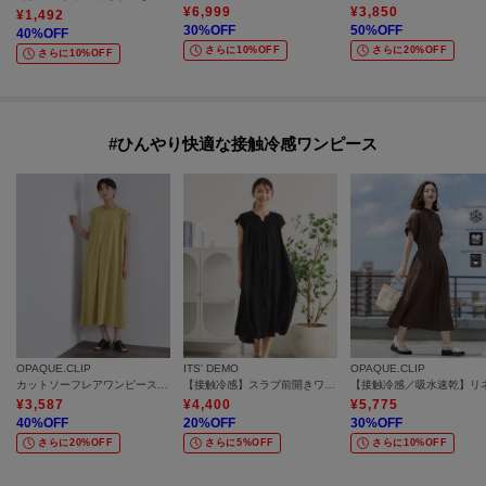
¥
6,999
¥
3,850
¥
1,492
30
%OFF
50
%OFF
40
%OFF
さらに10%OFF
さらに20%OFF
さらに10%OFF
#ひんやり快適な接触冷感ワンピース
OPAQUE.CLIP
ITS' DEMO
OPAQUE.CLIP
カットソーフレアワンピース【接触冷感／洗濯機洗い可】
【接触冷感】スラブ前開きワンピース
¥
3,587
¥
4,400
¥
5,775
40
%OFF
20
%OFF
30
%OFF
さらに20%OFF
さらに5%OFF
さらに10%OFF