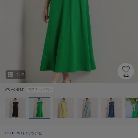
2
/
35
412
グリーン(022)
00(フリーサイズ)
○
ITS' DEMO
(イッツデモ)