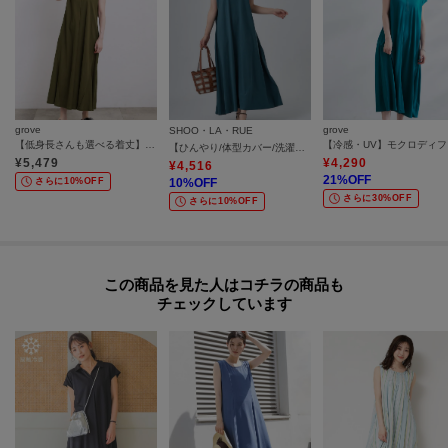
grove
grove
SHOO・LA・RUE
【低身長さんも選べる着丈】モクロディフレンチワンピース
【冷
【ひんやり/体型カバー/洗濯機可】涼やかAラインロングワンピース
¥
5,479
¥
4,290
¥
4,516
21
%OFF
さらに10%OFF
10
%OFF
さらに30%OFF
さらに10%OFF
この商品を見た人はコチラの商品も
チェックしています