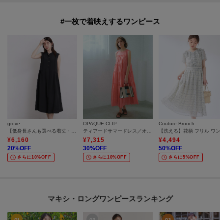
#一枚で着映えするワンピース
grove
OPAQUE.CLIP
Couture Brooch
【低身長さんも選べる着丈・洗濯機◎】テントラインワンピース
ティアードサマードレス／オーガニックコットン混【洗濯機OK】
¥
6,160
¥
7,315
¥
4,494
20
%OFF
30
%OFF
50
%OFF
さらに10%OFF
さらに10%OFF
さらに5%OFF
マキシ・ロングワンピースランキング