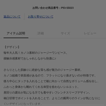
お問い合わせ商品番号：
P93-55023
返品について
お取り寄せについて
アイテム説明
詳細
サイズ
レビュー
【デザイン】
毎年大人気！カノコ素材のジャージーワンピース。
接触冷感素材でおしゃれしながら快適に♪
さらりとした肌触りに絶妙な落ち感が魅力のジャージー素材。
カノコ組織で表面感があるので、フラットになり過ぎないのが特徴です。
後ろ中心にタックを入れることで裾に向かって自然なボリューム感を出し、
ふわっと身体から離れてくれる体型を拾わないシルエット。
肩回りの露出が気になる方でも着やすいフレンチスリーブデザイン。
袖口切替でポイントを入れることで、より二の腕周りのラインが気になりに
くいデザインになっています。