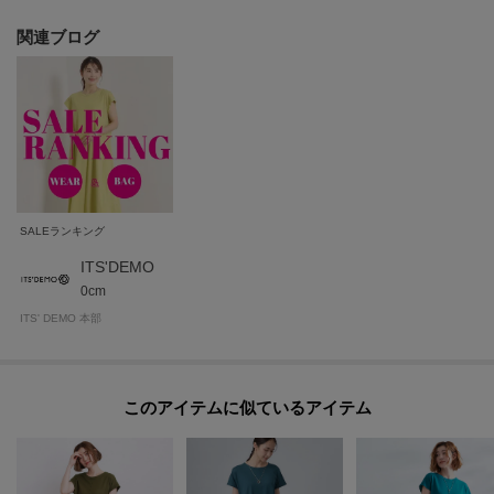
関連ブログ
★お気に入り登録がおすすめ★
▽気になる商品はハートマークをクリック！
・再入荷やセールの通知をお知らせ
・お気に入り一覧からいつでもチェック
▽ブランドのお気に入り登録も！
SALEランキング
・新商品やお得な情報をいち早くお知らせ
ITS'DEMO
----------------------------------------
0cm
ITS' DEMO 本部
モデル情報：身長164cm B80 W60 H84 着用サイズ：00（フリーサイズ）
このアイテムに似ているアイテム