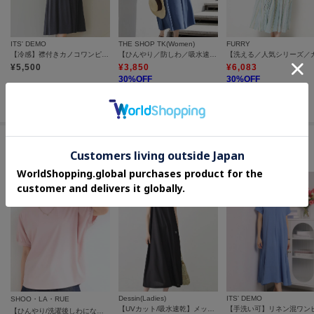
ITS' DEMO
THE SHOP TK(Women)
FURRY
【冷感】襟付きカノコワンピース
【ひんやり／防しわ／吸水速乾／UV】美しさを1日中キープ ノースリーブフレアワンピース
¥
5,500
¥
3,850
¥
6,083
30
%OFF
30
%OFF
さらに10%OFF
さらに10%OFF
セールアイテムからのおすすめ
Dessin(Ladies)
ITS' DEMO
SHOO・LA・RUE
【UVカット/吸水速乾】メッシュワンピース
【ひんやり/洗濯後しわになりにくい】インせず着られる さらっとタッチのドルマンブラウス