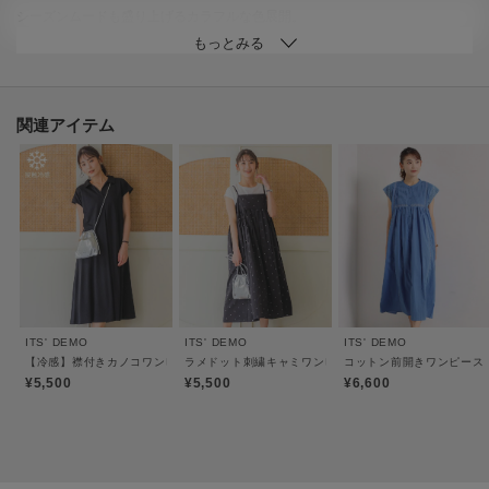
シーズンムードも盛り上げるカラフルな色展開。
【素材】
絶妙な落ち感とさらりとした肌触りが特徴。
カノコ組織で生地表面に細かな凹凸があり、表面感があるのが特徴です。
関連アイテム
【仕様】
・ポケットなし
・裏地なし
※イエロー（031）はやや透け感があるため、インナーの着用をおすすめしま
す。
ITS' DEMO
ITS' DEMO
ITS' DEMO
※照明の関係により、実際よりも色味が違って見える場合があります。ま
【冷感】襟付きカノコワンピース
ラメドット刺繍キャミワンピース
コットン前開きワンピース
た、パソコン・スマートフォンなどの環境により、若干製品と画像のカラー
¥5,500
¥5,500
¥6,600
が異なる場合もございます。
----------------------------------------