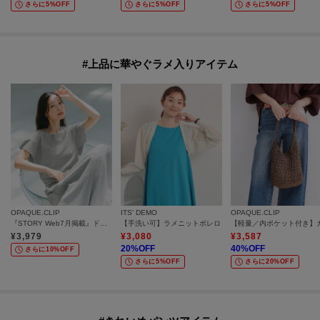
さらに5%OFF
さらに5%OFF
さらに5%OFF
#上品に華やぐラメ入りアイテム
OPAQUE.CLIP
ITS' DEMO
OPAQUE.CLIP
『STORY Web7月掲載』ドライタッチラメニット《UV／洗える／6col》
【手洗い可】ラメニットボレロ
¥
3,979
¥
3,080
¥
3,587
20
%OFF
40
%OFF
さらに10%OFF
さらに5%OFF
さらに20%OFF