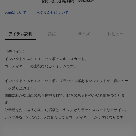
お問い合わせ商品番号：
P93-65520
返品について
お取り寄せについて
アイテム説明
詳細
サイズ
レビュー
【デザイン】
インパクトのあるエスニック柄のマキシスカート。
コーディネートの主役になるアイテムです。
インパクトのあるエスニック柄にリラックス感あるシルエットが、夏のムー
ドを盛り上げます。
表面に細かな凹凸のある楊柳素材で、動きのある軽やかな表情をつくりま
す。
分量感をたっぷりと取った裾幅とマキシ丈がリラックスムードなデザイン。
シンプルなTシャツとラフに合わせてもコーディネートがサマになります。
【素材】