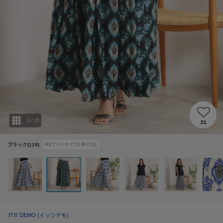
2
/
15
21
ブラック(119)
00(フリーサイズ)
残り
3
点
ITS' DEMO
(イッツデモ)