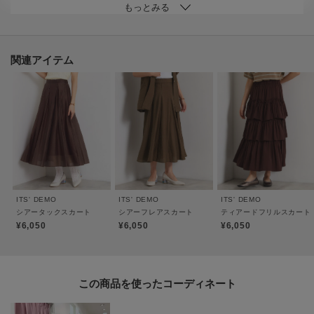
表面に細かな凹凸のある楊柳生地を使用。
【仕様】
・ポケットなし
関連アイテム
・裏地あり
・ウエスト総ゴム
※オフホワイト（103）はやや透け感があります。
※照明の関係により、実際よりも色味が違って見える場合があります。ま
た、パソコン・スマートフォンなどの環境により、若干製品と画像のカラー
が異なる場合もございます。
ITS' DEMO
ITS' DEMO
ITS' DEMO
シアータックスカート
シアーフレアスカート
ティアードフリルスカート
¥6,050
¥6,050
¥6,050
----------------------------------------
★お気に入り登録がおすすめ★
この商品を使った
▽気になる商品はハートマークをクリック！