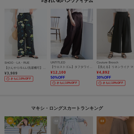
#きれいめパンツアイテム
UNTITLED
Couture Brooch
SHOO・LA・RUE
【ウエストゴム】タフタワイドパンツ
【洗え
【ひんやり/S-LL/洗濯機可】無地コーデのアクセントに 水彩フラワープリントイージーワイドパンツ
¥
12,100
¥
4,892
¥
3,989
50
%OFF
30
%OFF
さらに10%OFF
さらに10%OFF
さらに10%OFF
マキシ・ロングスカートランキング