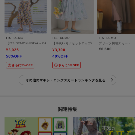
ITS' DEMO
ITS' DEMO
ITS' DEMO
【ITS’DEMO×HIBIYA－KADAN】ギャザースカート
【手洗い可／セットアップ可】ラメストライプ花柄スカ
プリーツ切替スカート
¥6,600
¥3,025
¥3,300
50%OFF
40%OFF
さらに5%OFF
さらに5%OFF
その他のマキシ・ロングスカートランキングを見る
関連特集