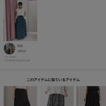
・再入荷やセールの通知をお知らせ
・お気に入り一覧からいつでもチェック
▽ブランドのお気に入り登録も！
・新商品やお得な情報をいち早くお知らせ
----------------------------------------
ERI
モデル情報：身長164cm B80 W60 H84 着用サイズ：00（フリーサイズ）
165cm
ITS' DEMO
ITS'DEMO京急金沢文庫
このアイテムに似ているアイテム