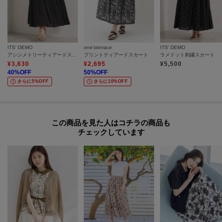
ITS' DEMO
one'sterrace
ITS' DEMO
アシンメトリーティアードスカート
プリントティアードスカート
ラメドット刺繍スカート
¥
3,630
¥
2,695
¥
5,500
40
%OFF
50
%OFF
さらに5%OFF
さらに10%OFF
この商品を見た人はコチラの商品も
チェックしています