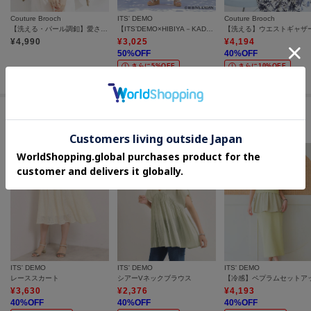
Couture Brooch
ITS' DEMO
Couture Brooch
【洗える・パール調釦】愛されシアーカーディガン
【ITS’DEMO×HIBIYA－KADAN】ギャザースカート
¥
4,990
¥
3,025
¥
4,194
50
%OFF
40
%OFF
さらに5%OFF
さらに10%OFF
セールアイテムからのおすすめ
ITS' DEMO
ITS' DEMO
ITS' DEMO
レーススカート
シアーVネックブラウス
【冷感】ペプラムセットア
¥
3,630
¥
2,376
¥
4,193
40
%OFF
40
%OFF
40
%OFF