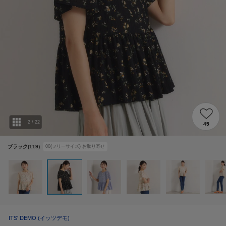
2
/
22
45
ブラック(119)
00(フリーサイズ)
お取り寄せ
ITS' DEMO
(イッツデモ)