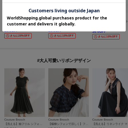
ITS' DEMO
OPAQUE.CLIP
SHOO・LA・RUE
袖口シアーリブニット
レースフレアスリーブブラウス【洗濯機OK】
¥
1,925
¥
4,185
¥
2,442
50
%OFF
30
%OFF
30
%OFF
さらに20%OFF
さらに10%OFF
さらに10%OFF
#大人可愛いリボンデザイン
Couture Brooch
Couture Brooch
Couture Brooch
【洗える】袖フリル シフォン ギャザーワンピース
【楊柳シフォンで涼しく】フリルチェックブラウス
【洗える