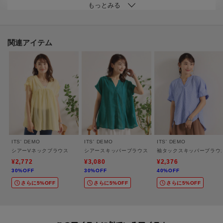
【素材】
表面感あるシャーリング素材。
関連アイテム
※照明の関係により、実際よりも色味が違って見える場合があります。ま
た、パソコン・スマートフォンなどの環境により、若干製品と画像のカラー
が異なる場合もございます。
----------------------------------------
★お気に入り登録がおすすめ★
ITS' DEMO
ITS' DEMO
ITS' DEMO
シアーVネックブラウス
シアースキッパーブラウス
袖タックスキッパーブラウ
▽気になる商品はハートマークをクリック！
¥2,772
¥3,080
¥2,376
30%OFF
30%OFF
40%OFF
・再入荷やセールの通知をお知らせ
さらに5%OFF
さらに5%OFF
さらに5%OFF
・お気に入り一覧からいつでもチェック
▽ブランドのお気に入り登録も！
・新商品やお得な情報をいち早くお知らせ