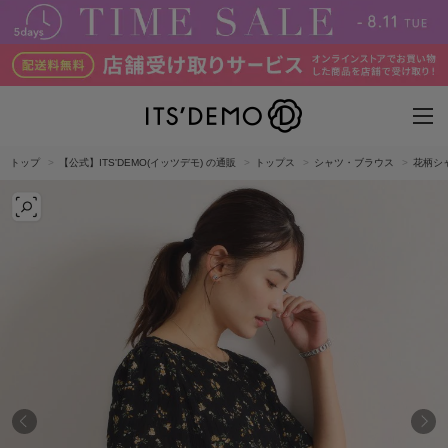
トップ
【公式】ITS'DEMO(イッツデモ) の通販
トップス
シャツ・ブラウス
花柄シ