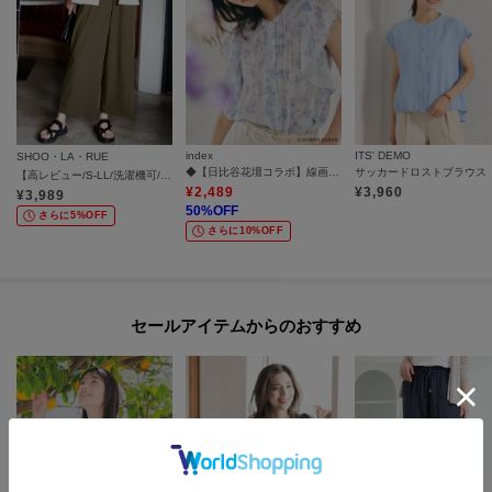
index
ITS' DEMO
SHOO・LA・RUE
◆【日比谷花壇コラボ】線画フラワーピンタックブラウス【防シワ／洗濯機OK】
サッカードロストブラウス
【高レビュー/S-LL/洗濯機可/セットアップ可】着丈選べる 軽凛(かろりん) ひんやりフラップイージーパンツ
¥
2,489
¥
3,960
¥
3,989
50
%OFF
さらに5%OFF
さらに10%OFF
セールアイテムからのおすすめ