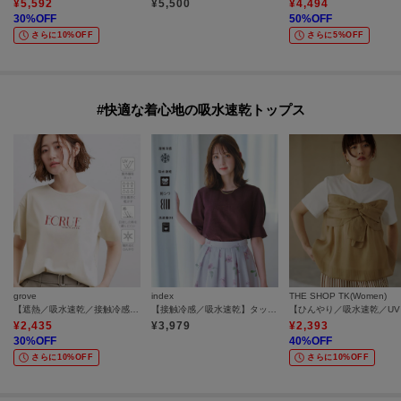
¥
5,592
¥
5,500
¥
4,494
30
%OFF
50
%OFF
さらに10%OFF
さらに5%OFF
#快適な着心地の吸水速乾トップス
grove
index
THE SHOP TK(Women)
【遮熱／吸水速乾／接触冷感／UVカット】ベーシックロゴTシャツ
【接触冷感／吸水速乾】タックパフスリーブブラウス《防シワ／洗濯機OK／XS～3L／8col》
【ひ
¥
2,435
¥
3,979
¥
2,393
30
%OFF
40
%OFF
さらに10%OFF
さらに10%OFF