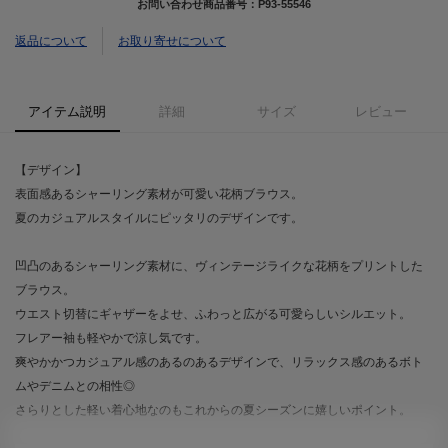
お問い合わせ商品番号：
P93-55546
返品について
お取り寄せについて
アイテム説明
詳細
サイズ
レビュー
【デザイン】
表面感あるシャーリング素材が可愛い花柄ブラウス。
夏のカジュアルスタイルにピッタリのデザインです。
凹凸のあるシャーリング素材に、ヴィンテージライクな花柄をプリントした
ブラウス。
ウエスト切替にギャザーをよせ、ふわっと広がる可愛らしいシルエット。
フレアー袖も軽やかで涼し気です。
爽やかかつカジュアル感のあるのあるデザインで、リラックス感のあるボト
ムやデニムとの相性◎
さらりとした軽い着心地なのもこれからの夏シーズンに嬉しいポイント。