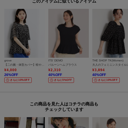
このアイテムに似ているアイテム
----------------------------------------
モデル情報：身長164cm B80 W60 H84 着用サイズ：00（フリーサイズ）
grove
ITS' DEMO
THE SHOP TK(Women)
【二の腕・体型カバー】軽やかシャーリングブラウス
バルーンヘムブラウス
¥
4,000
¥
2,310
¥
3,894
26
%OFF
40
%OFF
40
%OFF
さらに10%OFF
さらに5%OFF
さらに10%OFF
この商品を見た人はコチラの商品も
チェックしています