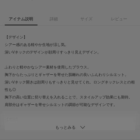
アイテム説明
詳細
サイズ
レビュー
【デザイン】
シアー感のある軽やか生地が涼し気。
深いVネックのデザインが顔周りすっきり見えデザイン。
ふわりと軽やかなシアー素材を使用したブラウス。
胸下からたっぷりとギャザーを寄せた肌離れの良いふんわりシルエット。
深いVネック開きは顔周りもすっきりと見せてくれ、ロングネックレスとの相
性も◎
胸下の高い位置に切り替えを入れることで、スタイルアップ効果にも期待。
肩部分はギャザーを寄せシルエットの調節が可能なデザインです。
【素材】
ポリエステルシアー素材。
薄手で軽やかな生地です。