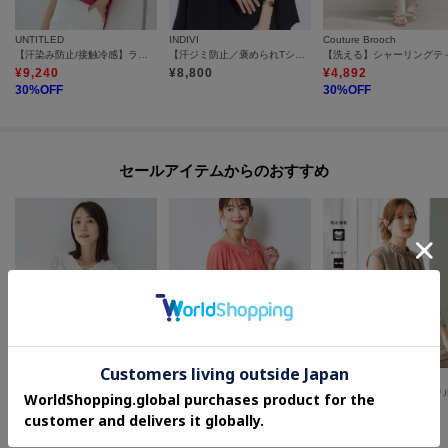
UNTITLED
INDIVI
Couture Brooch
【汗染み防止/接触冷感】ランタンスリーブプルオーバー
【汗ジミ防止／褒められTシャツ】上品カジュアル！ドルマンTシャツ
¥
9,240
¥
8,800
¥
4,892
30
%OFF
30
%OFF
セールアイテムからのおすすめ
UNTITLED
Reflect
index
【接触冷感/通気性/洗える】Vネックフリルブラウス
ギャザーデザインブラウス
¥
12,320
¥
6,985
¥
3,480
30
%OFF
50
%OFF
12
%OFF