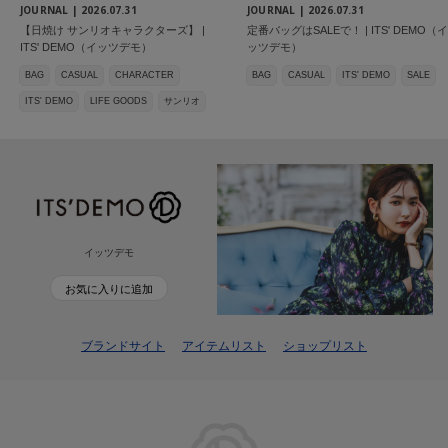
JOURNAL |
2026.07.31
JOURNAL |
2026.07.31
【日焼け サンリオキャラクターズ】 |
定番バッグはSALEで！ | ITS' DEMO（イ
ITS' DEMO（イッツデモ）
ッツデモ）
BAG
CASUAL
CHARACTER
BAG
CASUAL
ITS' DEMO
SALE
ITS' DEMO
LIFE GOODS
サンリオ
イッツデモ
お気に入りに追加
ブランドサイト
アイテムリスト
ショップリスト