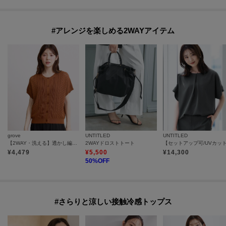
#アレンジを楽しめる2WAYアイテム
grove
UNTITLED
UNTITLED
【2WAY・洗える】透かし編みニットベスト
2WAYドロストトート
¥
4,479
¥
5,500
¥
14,300
50
%OFF
#さらりと涼しい接触冷感トップス