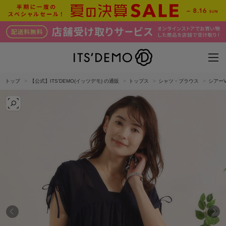
トップ
【公式】ITS'DEMO(イッツデモ) の通販
トップス
シャツ・ブラウス
シアー