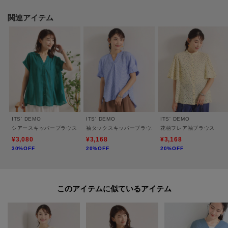
関連アイテム
※照明の関係により、実際よりも色味が違って見える場合があります。ま
た、パソコン・スマートフォンなどの環境により、若干製品と画像のカラー
が異なる場合もございます。
----------------------------------------
★お気に入り登録がおすすめ★
ITS' DEMO
ITS' DEMO
ITS' DEMO
シアースキッパーブラウス
袖タックスキッパーブラウス
花柄フレア袖ブラウス
▽気になる商品はハートマークをクリック！
¥3,080
¥3,168
¥3,168
30%OFF
20%OFF
20%OFF
・再入荷やセールの通知をお知らせ
・お気に入り一覧からいつでもチェック
▽ブランドのお気に入り登録も！
このアイテムに似ているアイテム
・新商品やお得な情報をいち早くお知らせ
----------------------------------------