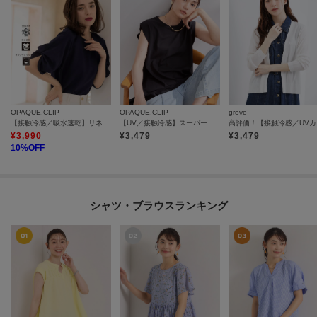
OPAQUE.CLIP
OPAQUE.CLIP
grove
【接触冷感／吸水速乾】リネンライク タックスリーブブラウス《セットアップ対応／洗濯機OK》
【UV／接触冷感】スーパーアイス ノースリーブカットソー《洗濯機OK》
高評価
¥
3,990
¥
3,479
¥
3,479
10
%OFF
シャツ・ブラウスランキング