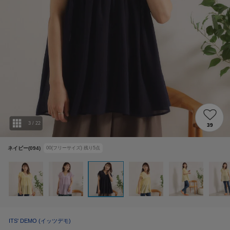
3
/
22
39
ネイビー(094)
00(フリーサイズ)
残り
5
点
ITS' DEMO
(イッツデモ)