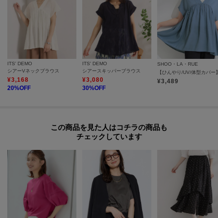
モデル情報：身長164cm B80 W60 H84 着用サイズ：00（フリーサイズ）
ITS' DEMO
ITS' DEMO
SHOO・LA・RUE
シアーVネックブラウス
シアースキッパーブラウス
¥
3,168
¥
3,080
¥
3,489
20
%OFF
30
%OFF
この商品を見た人はコチラの商品も
チェックしています