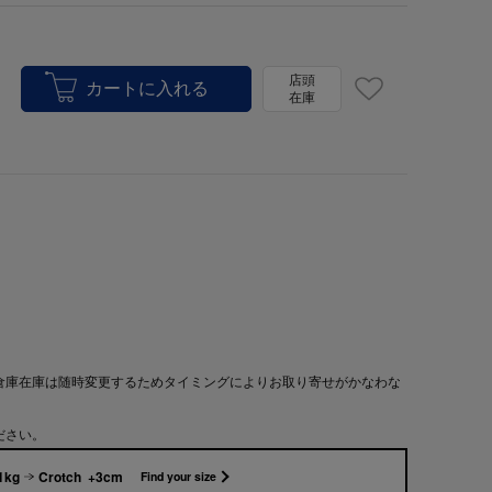
店頭
在庫
倉庫在庫は随時変更するためタイミングによりお取り寄せがかなわな
ださい。
1kg
Crotch +3cm
Find your size