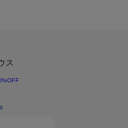
ウス
0%OFF
細