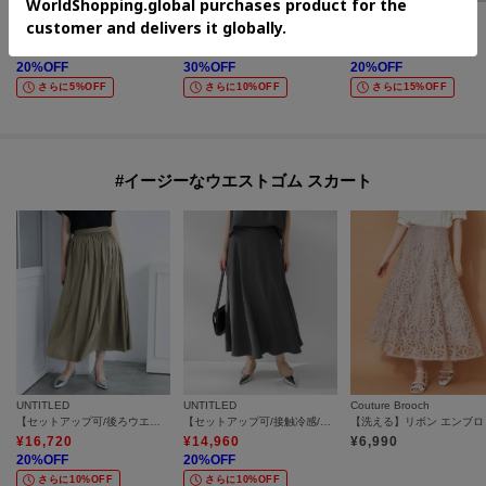
ITS' DEMO
grove
UNTITLED
【冷感／速乾】Vネックカットプルオーバー
【遮熱／吸水速乾／接触冷感／UVカット】フレアシルエットTシャツ
スプリットレザートート
¥
1,997
¥
2,785
¥
15,840
20
%OFF
30
%OFF
20
%OFF
さらに5%OFF
さらに10%OFF
さらに15%OFF
#イージーなウエストゴム スカート
UNTITLED
UNTITLED
Couture Brooch
【セットアップ可/後ろウエストゴム/光沢感】ローンフレアスカート
【セットアップ可/接触冷感/遮熱】リラクシーフレアスカート
¥
16,720
¥
14,960
¥
6,990
20
%OFF
20
%OFF
さらに10%OFF
さらに10%OFF