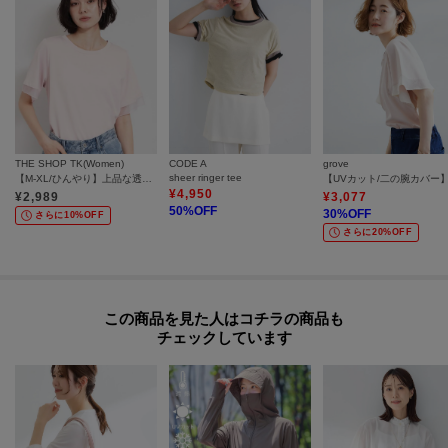
モデル情報：身長164cm B80 W60 H84 着用サイズ：00（フリーサイズ）
THE SHOP TK(Women)
CODE A
grove
sheer ringer tee
【M-XL/ひんやり】上品な透け感 袖口シアーTシャツ
¥
4,950
¥
2,989
¥
3,077
50
%OFF
30
%OFF
さらに10%OFF
さらに20%OFF
この商品を見た人はコチラの商品も
チェックしています