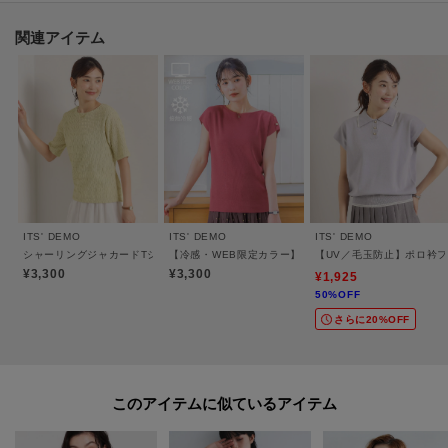
関連アイテム
※照明の関係により、実際よりも色味が違って見える場合があります。ま
た、パソコン・スマートフォンなどの環境により、若干製品と画像のカラー
が異なる場合もございます。
----------------------------------------
★お気に入り登録がおすすめ★
ITS' DEMO
ITS' DEMO
ITS' DEMO
シャーリングジャカードTシャツ
【冷感・WEB限定カラー】ボタン付きフレンチスリーブ
【UV／毛玉防止】ポロ衿
▽気になる商品はハートマークをクリック！
¥3,300
¥3,300
¥1,925
50%OFF
・再入荷やセールの通知をお知らせ
さらに20%OFF
・お気に入り一覧からいつでもチェック
▽ブランドのお気に入り登録も！
・新商品やお得な情報をいち早くお知らせ
このアイテムに似ているアイテム
----------------------------------------