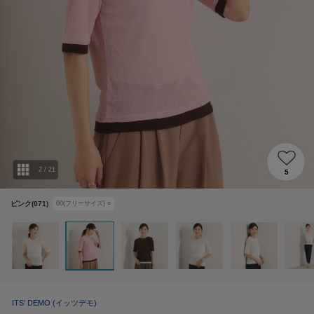
2
/
21
5
ピンク(071)
00(フリーサイズ)
○
ITS' DEMO
(イッツデモ)