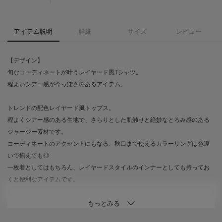
アイテム説明
詳細
サイズ
レビュー
【デザイン】
旬なコーディネートが叶うレイヤード風Tシャツ。
程よいシアー感が今っぽさのあるアイテム。
トレンドの配色レイヤード風トップス。
程よくシアー感のある生地で、さらりとした肌触りと絶妙なとろみ感のある
ジャージー素材です。
コーディネートのアクセントにもなる、秋口まで使えるカラーリングは色違
いで揃えても◎
一枚着としてはもちろん、レイヤードスタイルのインナーとしても持ってお
くと便利なアイテムです。
【素材】
シアー感のあるスラブ調ジャージー素材。