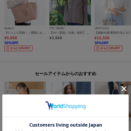
Reflect
ITS' DEMO
UNTITLED
【たっぷり収納！／通勤におすすめ】’26春夏毎日バッグ
【UV／遮熱／冷感／速乾】本気のUV対策多機能パーカー
¥
5,500
¥
3,960
¥
12,320
50
%OFF
30
%OFF
さらに10%OFF
さらに10%OFF
セールアイテムからのおすすめ