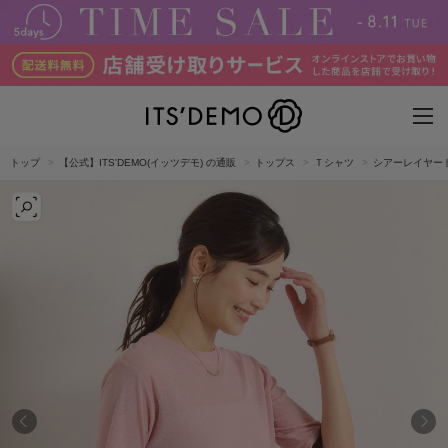
トップ
【公式】ITS'DEMO(イッツデモ) の通販
トップス
Ｔシャツ
シアーレイヤー