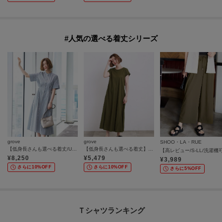
#人気の選べる着丈シリーズ
grove
grove
SHOO・LA・RUE
【低身長さんも選べる着丈/UV・シワになりにくいetc】涼やかさも、きちんとも叶うワンピース
【低身長さんも選べる着丈】モクロディフレンチワンピース
¥
8,250
¥
5,479
¥
3,989
さらに10%OFF
さらに10%OFF
さらに5%OFF
Ｔシャツランキング