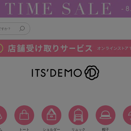
ム
トート
ショルダー
リュック
帽子