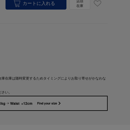
店頭
在庫
倉庫在庫は随時変更するためタイミングによりお取り寄せがかなわな
ださい。
1kg
Waist +12cm
Find your size