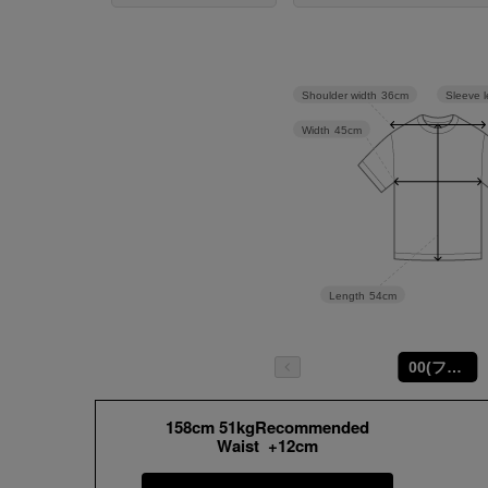
Sleeve 
Shoulder width
36cm
Width
45cm
Length
54cm
00(フリーサイズ)
158cm 51kgRecommended
Waist +12cm