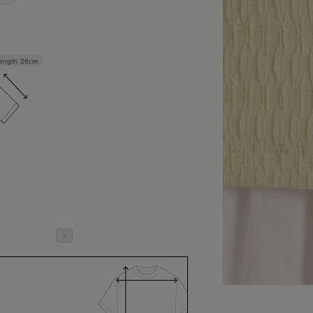
length
26cm