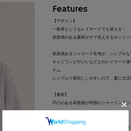
Features
【デザイン】
一枚着としてもレイヤードでも使える！
表面感のある素材がサマ見えするカットソ
表面感あるジャカード生地が、シンプルな
キャミワンピやジレなどとのレイヤード使
テム。
シンプルで着回ししやすいので、夏に大活
【素材】
凹凸のある表面感が特徴のシャーリングジ
※照明の関係により、実際よりも色味が違