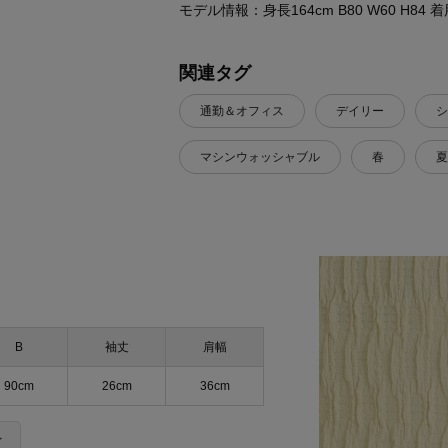
モデル情報：身長164cm B80 W60 H8
関連タグ
通勤＆オフィス
デイリー
シ
マシンウォッシャブル
春
夏
B
袖丈
肩幅
90cm
26cm
36cm
＞