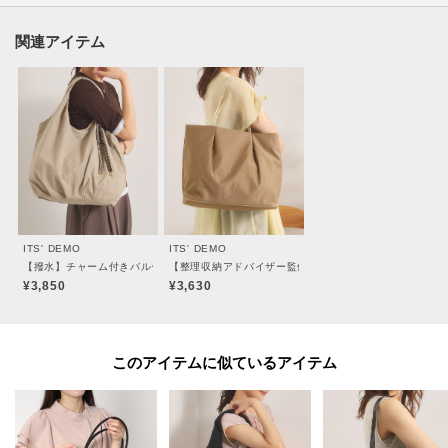
・肩掛けもしやすいロープハンドルで、デイリーに使いやすい
＊ポケット数×1
関連アイテム
※照明の関係により、実際よりも色味が違って見える場合があります。ま
た、パソコン・スマートフォンなどの環境により、若干製品と画像のカラー
が異なる場合もございます。
----------------------------------------
ITS' DEMO
ITS' DEMO
【撥水】チャーム付きバルーントート
【整理収納アドバイザー監修】軽量撥水A4トート
★お気に入り登録がおすすめ★
¥3,850
¥3,630
▽気になる商品はハートマークをクリック！
・再入荷やセールの通知をお知らせ
このアイテムに似ているアイテム
・お気に入り一覧からいつでもチェック
▽ブランドのお気に入り登録も！
・新商品やお得な情報をいち早くお知らせ