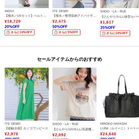
INDIVI
ITS' DEMO
SHOO・LA・RUE
【撥水／UVカット】ベルト付きワンピース
【撥水／整理収納アドバイザー監修】ポケットA4トート
¥
16,720
¥
2,475
¥
1,617
20
%OFF
50
%OFF
35
%OFF
さらに10%OFF
さらに5%OFF
さらに10%OFF
セールアイテムからのおすすめ
ITS' DEMO
HIROKO HAYASHI
SHOO・LA・RUE
【接触冷感】カノコワンピース
【ひんやり/UV/S-LL/洗濯機可】真夏に着たい裾レースが女性らしさをプラスする プリントアソートTシャツ
¥
2,970
¥
24,640
¥
2,092