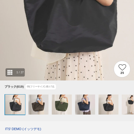
1
/
27
25
ブラック(019)
00(フリーサイズ)
残り
7
点
ITS' DEMO
(イッツデモ)