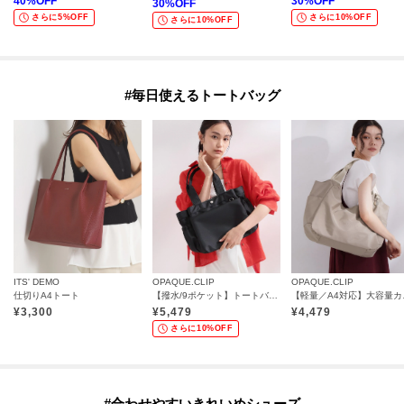
40
%OFF
30
%OFF
30
%OFF
さらに5%OFF
さらに10%OFF
さらに10%OFF
#毎日使えるトートバッグ
ITS' DEMO
OPAQUE.CLIP
OPAQUE.CLIP
仕切りA4トート
【撥水/9ポケット】トートバッグ
【軽量／
¥
3,300
¥
5,479
¥
4,479
さらに10%OFF
#合わせやすいきれいめシューズ