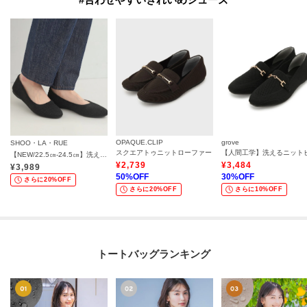
OPAQUE.CLIP
grove
SHOO・LA・RUE
スクエアトゥニットローファー
【NEW/22.5㎝-24.5㎝】洗えてサラサラ ニットパンプス
¥
2,739
¥
3,484
¥
3,989
50
%OFF
30
%OFF
さらに20%OFF
さらに20%OFF
さらに10%OFF
トートバッグランキング