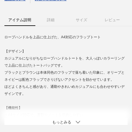
アイテム説明
詳細
サイズ
レビュー
ロープハンドルを上品に仕上げた、A4対応のフラップトート
【デザイン】
カジュアルになりがちなロープハンドルトートを、大人っぽいカラーリング
で上品に仕上げたトートバッグです。
ブラックとブラウンは本体同色のフラップで落ち着いた印象に、オリーブと
ネイビーは配色フラップでさりげないアクセントを効かせています。
ほどよくきちんと感があり、通勤やきれいめカジュアルにも合わせやすいデ
ザインです。
【機能性】
・A4サイズ対応で、書類やノートを収納しやすい
・マグネット付きフラップで、中身をさっと隠せる
・内側にオープンポケット1つ付きで、小物の整理に便利