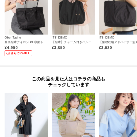
----------------------------------------
Ober Tashe
ITS' DEMO
ITS' DEMO
肩楽撥水ナイロン PC収納トート
【撥水】チャーム付きバルーントート
¥
4,950
¥
3,850
¥
3,630
さらに5%OFF
この商品を見た人はコチラの商品も
チェックしています