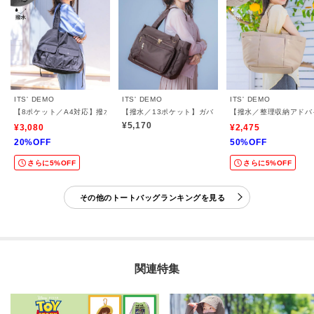
ITS' DEMO
ITS' DEMO
ITS' DEMO
【8ポケット／A4対応】撥水Wポケットドロストトート
【撥水／13ポケット】ガバッとトート
【撥水／整理収納アドバ
¥5,170
¥3,080
¥2,475
20%OFF
50%OFF
さらに5%OFF
さらに5%OFF
その他のトートバッグランキングを見る
関連特集