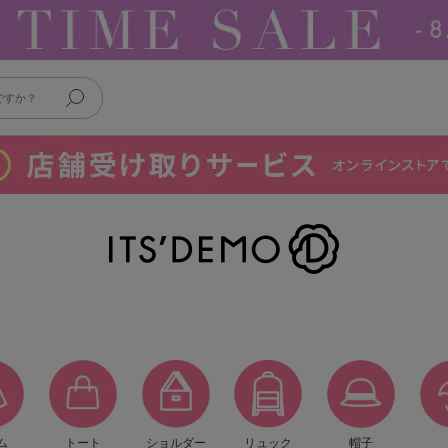
ム
トート
ショルダー
リュック
帽子