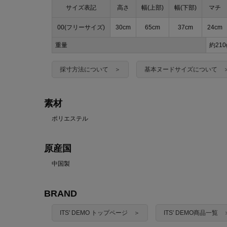
サイズ表記
高さ
幅(上部)
幅(下部)
マチ
00(フリーサイズ)
30cm
65cm
37cm
24cm
重量
約210
採寸方法について ＞
基本ヌードサイズについて 
素材
ポリエステル
原産国
中国製
BRAND
ITS' DEMO トップページ ＞
ITS' DEMO商品一覧 