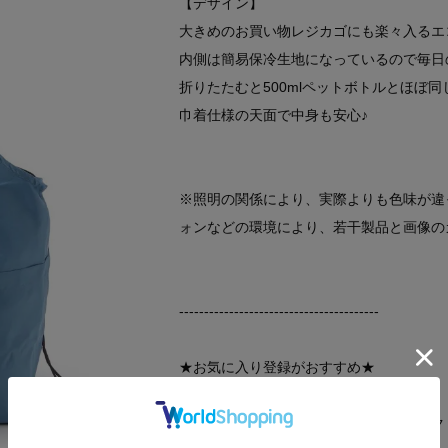
【デザイン】
大きめのお買い物レジカゴにも楽々入るエ
内側は簡易保冷生地になっているので毎日
折りたたむと500mlペットボトルとほぼ
巾着仕様の天面で中身も安心♪
※照明の関係により、実際よりも色味が違
ォンなどの環境により、若干製品と画像の
----------------------------------------
★お気に入り登録がおすすめ★
▽気になる商品はハートマークをクリック