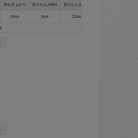
持ち手上がり
折りたたみ時H
折りたたみ時W
26cm
9cm
23cm
g
＞
＞