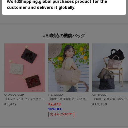
¥
13,090
¥
6,237
¥
3,960
30
%OFF
30
%OFF
50
%OFF
さらに10%OFF
さらに15%OFF
さらに15%OFF
#A4対応の機能バッグ
OPAQUE.CLIP
ITS' DEMO
UNTITLED
【モンチッチ】フェイススパンコールフラットティッシュポーチ
【撥水／整理収納アドバイザー監修】ポケットA4トート
¥
3,479
¥
2,475
¥
14,300
50
%OFF
さらに5%OFF