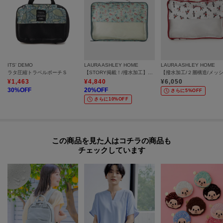
ITS' DEMO
LAURA ASHLEY HOME
LAURA ASHLEY HOME
ラタ圧縮トラベルポーチＳ
【STORY掲載！/撥水加工】ロサ サンクタ柄 トラベルポーチLL
¥
1,463
¥
4,840
¥
6,050
30
%OFF
20
%OFF
さらに5%OFF
さらに10%OFF
この商品を見た人はコチラの商品も
チェックしています