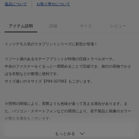
返品について
お取り寄せについて
アイテム説明
詳細
サイズ
レビュー
イッツデモ人気のラタプリントシリーズに新型が登場！
リゾート感のあるモチーフプリントが特徴の圧縮トラベルポーチ。
中央のファスナーをぐるっと一周閉めることで圧縮でき、旅行の荷物でかさ
ばる衣類などの整理に便利です。
サイズ違いのＳサイズ【P94-32706】もございます。
※照明の関係により、実際よりも色味が違って見える場合があります。ま
た、パソコン・スマートフォンなどの環境により、若干製品と画像のカラー
が異なる場合もございます。