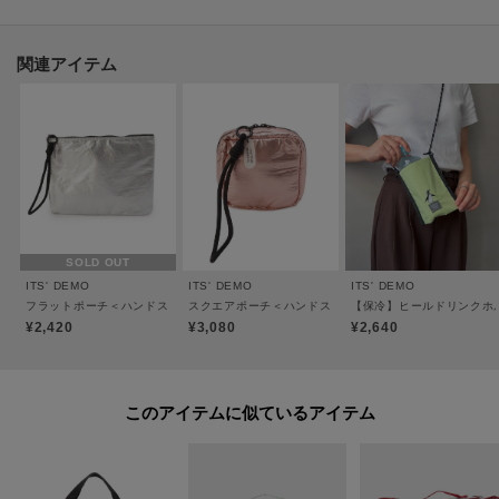
● ● ● ● ● ● ● ●
【気になる商品はお気に入り登録がおすすめ】
関連アイテム
気になったアイテムの詳細ページのハートマークをクリックしてお気に入り
アイテムを追加！
◇再入荷やラスト1点、セールの通知をお知らせ
◇マイページでお気に入り一覧をチェック
SOLD OUT
● ● ● ● ● ● ● ●
ITS' DEMO
ITS' DEMO
ITS' DEMO
フラットポーチ＜ハンドストラップコレクション＞
スクエアポーチ＜ハンドストラップコレクション＞
【保冷】ヒールドリンクホ
¥2,420
¥3,080
¥2,640
このアイテムに似ているアイテム