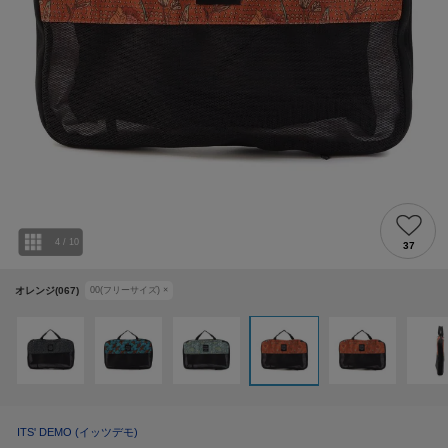
4
/
10
37
オレンジ(067)
00(フリーサイズ)
×
ITS' DEMO
(イッツデモ)