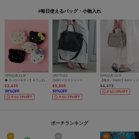
#毎日使えるバッグ・小物入れ
OPAQUE.CLIP
UNTITLED
OPAQUE.CLIP
◆【ハローキティ】キラふわフェイス型シェルポーチ
2WAYドロストトート
【撥
¥
2,435
¥
5,500
¥
4,479
30
%OFF
50
%OFF
さらに10%OFF
さらに10%OFF
さらに15%OFF
ポーチランキング