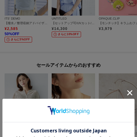
ITS' DEMO
UNTITLED
OPAQUE.CLIP
【撥水／整理収納アドバイザー監修】ポケットリュック
【セットアップ可/UVカット/接触冷感/UVカット】リラクシーキーVネックブラウス
¥
2,585
¥
14,300
¥
3,979
50
%OFF
さらに10%OFF
さらに5%OFF
セールアイテムからのおすすめ
UNTITLED
UNTITLED
UNTITLED
【接触冷感/通気性/洗える】フロントフリルブラウス
【古畑星夏さん着用/ステンレス】レイヤードチェーンネックレス