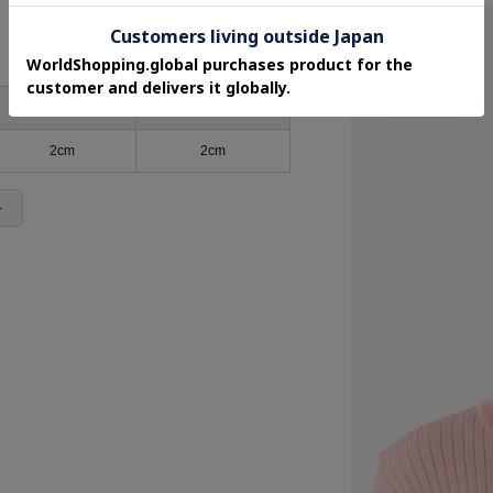
モチーフH
モチーフW
2cm
2cm
＞