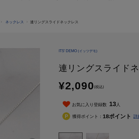
ネックレス
連リングスライドネックレス
ITS' DEMO
(イッツデモ)
連リングスライド
¥2,090
(税込)
13
お気に入り登録数
人
18
ポイント
獲得ポイント：
詳