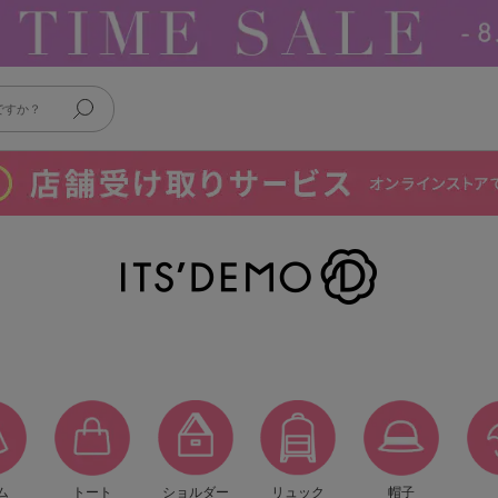
ム
トート
ショルダー
リュック
帽子