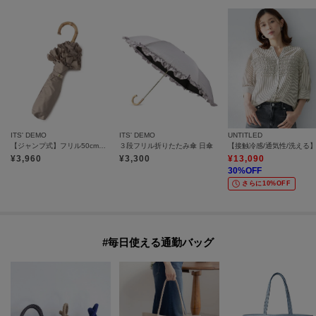
ITS' DEMO
ITS' DEMO
UNTITLED
【ジャンプ式】フリル50cm遮光 折りたたみ傘 日傘
３段フリル折りたたみ傘 日傘
¥
3,960
¥
3,300
¥
13,090
30
%OFF
さらに10%OFF
#毎日使える通勤バッグ