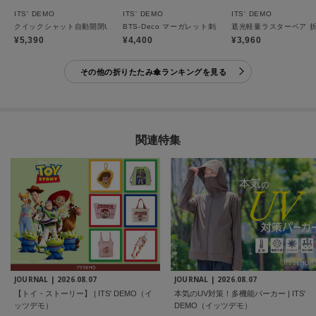
ITS' DEMO
ITS' DEMO
ITS' DEMO
クイックシャット自動開閉UVブロック55cm 折りたたみ傘 日傘
BTS-Deco マーガレット刺繍 折りたたみ傘 日傘
遮光軽量ラスターベア 折
¥5,390
¥4,400
¥3,960
その他の折りたたみ傘ランキングを見る
関連特集
JOURNAL |
2026.08.07
JOURNAL |
2026.08.07
【トイ・ストーリー】 | ITS' DEMO（イ
本気のUV対策！多機能パーカー | ITS'
ッツデモ）
DEMO（イッツデモ）