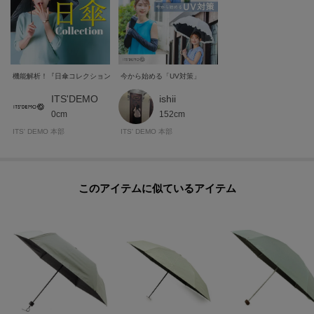
機能解析！『日傘コレクション』
今から始める「UV対策」
ITS'DEMO
ishii
0cm
152cm
ITS' DEMO 本部
ITS' DEMO 本部
このアイテムに似ているアイテム