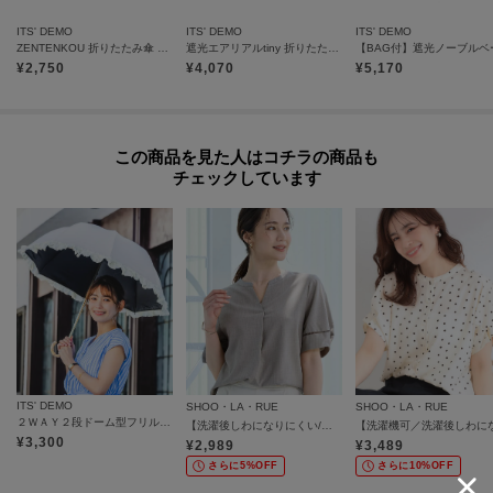
ITS' DEMO
ITS' DEMO
ITS' DEMO
ZENTENKOU 折りたたみ傘 55cm 晴雨兼用
遮光エアリアルtiny 折りたたみ傘 日傘
¥
2,750
¥
4,070
¥
5,170
この商品を見た人はコチラの商品も
チェックしています
ITS' DEMO
SHOO・LA・RUE
SHOO・LA・RUE
２ＷＡＹ２段ドーム型フリル 折りたたみ傘 日傘
【洗濯後しわになりにくい/インせずきまる】お袖のハシゴレースが涼やかな印象 麻調スキッパーブラウス
¥
3,300
¥
2,989
¥
3,489
さらに5%OFF
さらに10%OFF