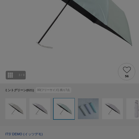
3
/
9
56
ミントグリーン(021)
00(フリーサイズ)
残り
7
点
ITS' DEMO
(イッツデモ)