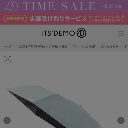
トップ
【公式】ITS'DEMO(イッツデモ) の通販
ファッション雑貨
折りたたみ傘
【