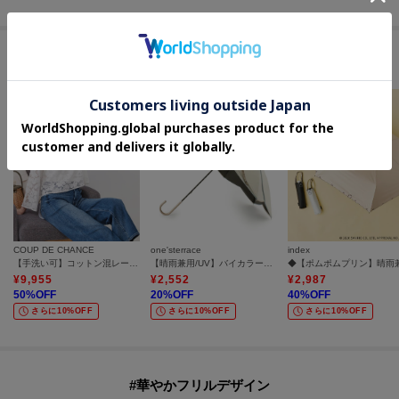
セールアイテムからのおすすめ
COUP DE CHANCE
one'sterrace
index
【手洗い可】コットン混レースブラウス
【晴雨兼用/UV】バイカラーパイピング 長傘
¥
9,955
¥
2,552
¥
2,987
50
%OFF
20
%OFF
40
%OFF
さらに10%OFF
さらに10%OFF
さらに10%OFF
#華やかフリルデザイン