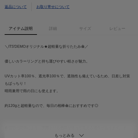
返品について
お取り寄せについて
アイテム説明
詳細
サイズ
レビュー
＼ITS'DEMOオリジナル★超軽量な折りたたみ傘／
優しいカラーリングと持ち運びやすい軽さが魅力。
UVカット率100％、遮光率100％で、遮熱性も備えているため、日差し対策
もばっちり！
晴雨兼用で雨の日にも使えます。
約120gと超軽量なので、毎日の相棒傘におすすめです◎
※照明の関係により、実際よりも色味が違って見える場合があります。ま
た、パソコン・スマートフォンなどの環境により、若干製品と画像のカラー