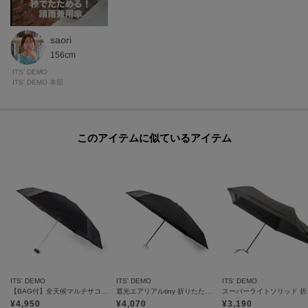
saori
156cm
ITS' DEMO
ITS' DEMO 本部
このアイテムに似ているアイテム
ITS' DEMO
ITS' DEMO
ITS' DEMO
【BAG付】全天候マルチサコッシュアンブレラプレーン 折りたたみ傘 晴雨兼用
遮光エアリアルtiny 折りたたみ傘 日傘
スーパー
¥
4,950
¥
4,070
¥
3,190