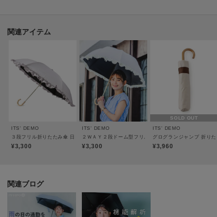
■晴れの日でも使える・UVカット率約98%、UPF50+
突然の雨はもちろん、強い紫外線からも守る設計。晴れの日にも安心して持
関連アイテム
ち歩ける1本です。
※色ごとに結果が異なります
※照明の関係により、実際よりも色味が違って見える場合があります。ま
た、パソコン・スマートフォンなどの環境により、若干製品と画像のカラー
が異なる場合もございます。
SOLD OUT
ITS' DEMO
ITS' DEMO
ITS' DEMO
３段フリル折りたたみ傘 日傘
２ＷＡＹ２段ドーム型フリル 折りたたみ傘 日傘
グログランジャンプ 折りた
¥3,300
¥3,300
¥3,960
関連ブログ