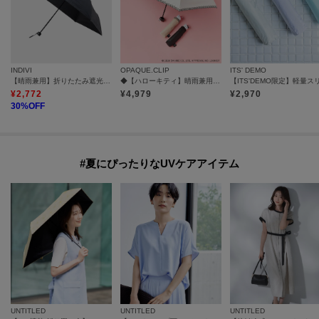
INDIVI
OPAQUE.CLIP
ITS' DEMO
【晴雨兼用】折りたたみ遮光日傘
◆【ハローキティ】晴雨兼用折りたたみ傘
¥
2,772
¥
4,979
¥
2,970
30
%OFF
#夏にぴったりなUVケアアイテム
UNTITLED
UNTITLED
UNTITLED