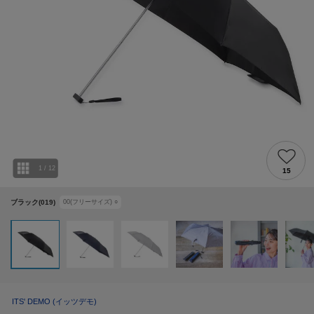
1
/
12
15
ブラック(019)
00(フリーサイズ)
○
ITS' DEMO
(イッツデモ)