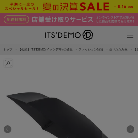
トップ
【公式】ITS'DEMO(イッツデモ) の通販
ファッション雑貨
折りたたみ傘
【