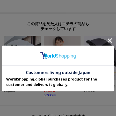
この商品を見た人はコチラの商品も
チェックしています
ITS' DEMO
ITS' DEMO
Ober Tashe
２ＷＡＹ２段ドーム型フリル 折りたたみ傘 日傘
ペイズリー柄スカーフ
【折りたたみ/
¥
3,300
¥
1,375
¥
3,300
50
%OFF