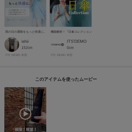
雨の日の通勤をもっと快適に。
機能解析！『日傘コレクション』
ishii
ITS'DEMO
152cm
0cm
ITS' DEMO 本部
ITS' DEMO 本部
このアイテムを使ったムービー