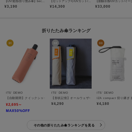
【UV/遮熱/折り畳み傘】because／スーパーライトラインフラワーミニ
【セットアップ可/UVカット/接触冷感/UVカット】リラクシーキーVネックブラウス
¥
3,190
¥
14,300
¥
33,000
折りたたみ傘ランキング
ITS' DEMO
ITS' DEMO
ITS' DEMO
【自動開閉】クイックシャットジャンプ55cm 折りたたみ傘 雨傘
【形状記憶】オールウェザースマート 折りたたみ傘 晴
IZA compact 切り
¥4,290
¥4,180
¥2,695～
MAX50%OFF
その他の折りたたみ傘ランキングを見る