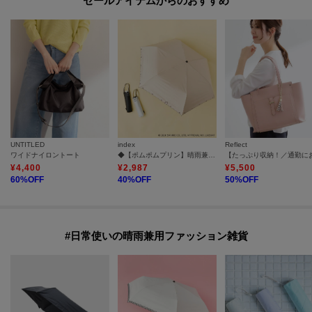
セールアイテムからのおすすめ
UNTITLED
index
Reflect
ワイドナイロントート
◆【ポムポムプリン】晴雨兼用おりたたみ傘
¥
4,400
¥
2,987
¥
5,500
60
%OFF
40
%OFF
50
%OFF
#日常使いの晴雨兼用ファッション雑貨