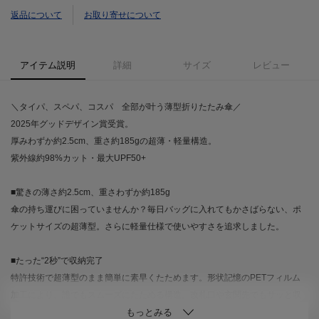
返品について
お取り寄せについて
アイテム説明
詳細
サイズ
レビュー
＼タイパ、スペパ、コスパ 全部が叶う薄型折りたたみ傘／
2025年グッドデザイン賞受賞。
厚みわずか約2.5cm、重さ約185gの超薄・軽量構造。
紫外線約98%カット・最大UPF50+
■驚きの薄さ約2.5cm、重さわずか約185g
傘の持ち運びに困っていませんか？毎日バッグに入れてもかさばらない、ポ
ケットサイズの超薄型。さらに軽量仕様で使いやすさを追求しました。
■たった“2秒”で収納完了
特許技術で超薄型のまま簡単に素早くたためます。形状記憶のPETフィルム
加工により、誰でもスムーズにたためる構造。改札口や玄関先でもサッと収
納が可能です。