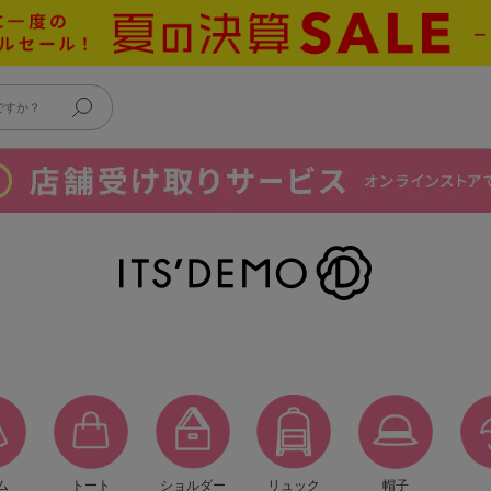
ム
トート
ショルダー
リュック
帽子