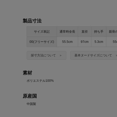
製品寸法
サイズ表記
通常時全長
直径
持ち手
親骨
00(フリーサイズ)
55.5cm
97cm
5.3cm
55
採寸方法について ＞
基本ヌードサイズについて 
素材
ポリエステル100%
原産国
中国製