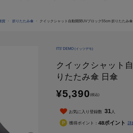
雑貨
折りたたみ傘
クイックシャット自動開閉UVブロック55cm 折りたたみ傘
ITS' DEMO
(イッツデモ)
クイックシャット自動
りたたみ傘 日傘
¥5,390
(税込)
31
お気に入り登録数
人
48
ポイント
獲得ポイント：
詳