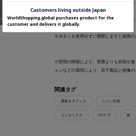
撥水度級は４級あり、晴れの日だけではな
※傘を開閉する際はお手元のボタンを押し
までお戻しください。
※ボタンを使用せずに開閉しますと故障の
※照明の関係により、実際よりも色味が違
ォンなどの環境により、若干製品と画像の
関連タグ
通勤＆オフィス
レイン対策
ユニセックス
UVケア
春