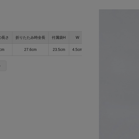
の長さ
折りたたみ時全長
付属袋H
W
D
cm
27.6cm
23.5cm
4.5cm
3.5cm
＞