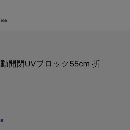
 日傘
開閉UVブロック55cm 折
細