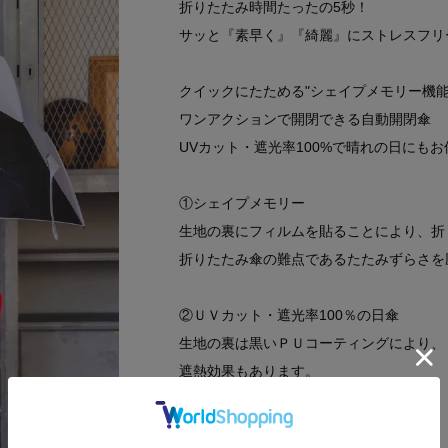
折りたたみ時間たったの5秒！
サッと『素早く』『綺麗』にストレスフリ
クイックにたためる"シェイプメモリー機能
ワンアクションで開閉できる自動開閉傘
UVカット・遮光率100%で晴れの日にも
①シェイプメモリー
生地の裏にフィルムを貼ることにより、折
折りたたみ傘の難点であるたたみずらさを
②ＵＶカット・遮光率100％の日傘
生地の裏は黒いＰＵコーティングにより、
遮熱効果もあります。
③晴雨兼用傘として