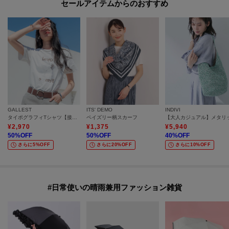
セールアイテムからのおすすめ
GALLEST
ITS' DEMO
INDIVI
タイポグラフィTシャツ【接触冷感】
ペイズリー柄スカーフ
¥
2,970
¥
1,375
¥
5,940
50
%OFF
50
%OFF
40
%OFF
さらに5%OFF
さらに20%OFF
さらに10%OFF
#日常使いの晴雨兼用ファッション雑貨