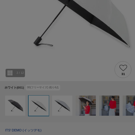
2
/
12
31
ホワイト(001)
00(フリーサイズ)
残り
4
点
ITS' DEMO
(イッツデモ)