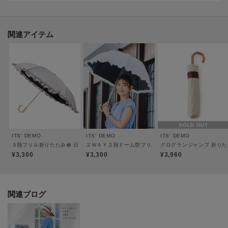
生地の裏は黒いＰＵコーティングにより、ＵＶカット・遮光率ともに100％の
生地を使用。
遮熱効果もあります。
関連アイテム
③晴雨兼用傘として
撥水度級は４級あり、晴れの日だけではなく雨の日ももちろんご利用いただ
けます。
※傘を開閉する際はお手元のボタンを押してください。閉じた後はお手元部
分まで手でカチっというまでお戻しください。
SOLD OUT
※ボタンを使用せずに開閉しますと故障の原因となりますのでご注意くださ
ITS' DEMO
ITS' DEMO
ITS' DEMO
い。
３段フリル折りたたみ傘 日傘
２ＷＡＹ２段ドーム型フリル 折りたたみ傘 日傘
グログランジャンプ 折りた
¥3,300
¥3,300
¥3,960
※照明の関係により、実際よりも色味が違って見える場合があります。ま
た、パソコン・スマートフォンなどの環境により、若干製品と画像のカラー
関連ブログ
が異なる場合もございます。