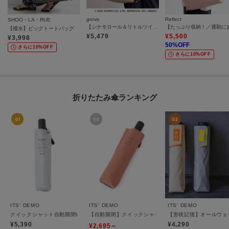
grove
Reflect
SHOO・LA・RUE
【シナモロール＆リトルツインスターズ】ホシキルトポーチチャームトート
【撥水】ビッグトートバッグ
¥
5,479
¥
5,500
¥
3,998
50
%OFF
さらに10%OFF
さらに10%OFF
折りたたみ傘ランキング
ITS' DEMO
ITS' DEMO
ITS' DEMO
クイックシャット自動開閉UVブロック55cm 折りたたみ傘 日傘
【自動開閉】クイックシャットジャンプ55cm 折りたた
【形状記憶】オールウェ
¥5,390
¥4,290
¥2,695～