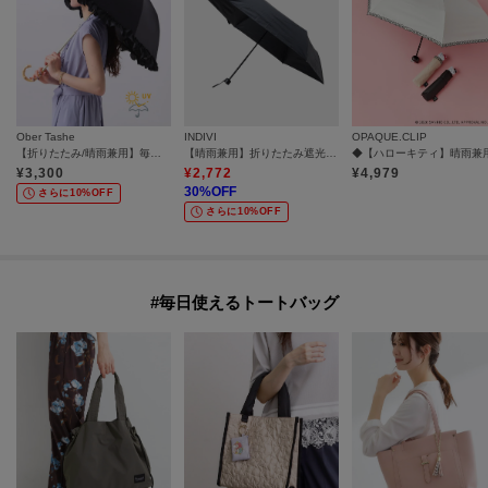
Ober Tashe
INDIVI
OPAQUE.CLIP
【折りたたみ/晴雨兼用】毎シーズン大人気！遮光率100％！2段折傘フリル日傘
【晴雨兼用】折りたたみ遮光日傘
¥
3,300
¥
2,772
¥
4,979
30
%OFF
さらに10%OFF
さらに10%OFF
#毎日使えるトートバッグ