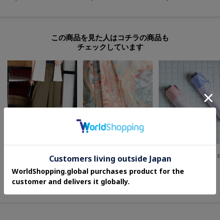
この商品を見た人はコチラの商品も
チェックしています
GALLEST
ITS' DEMO
SHOO・LA・RUE
アートスカーフ
【高レビュー/S-LL/洗濯機可/セットアップ可】着丈選べる 軽凛(かろりん) ひんやりフラップイージーパンツ
¥
4,950
¥
3,080
¥
3,989
さらに5%OFF