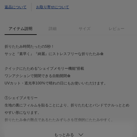
返品について
お取り寄せについて
アイテム説明
詳細
サイズ
レビュー
折りたたみ時間たったの5秒！
サッと『素早く』『綺麗』にストレスフリーな折りたたみ傘
クイックにたためる"シェイプメモリー機能"搭載
ワンアクションで開閉できる自動開閉傘
UVカット・遮光率100%で晴れの日にもお使いいただけます。
①シェイプメモリー
生地の裏にフィルムを貼ることにより、折りたたむとバンドでクルっととめ
やすい形になります。
折りたたみ傘の難点であるたたみずらさを圧倒的にたたみやすく。
②ＵＶカット・遮光率100％の日傘