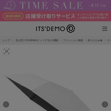
トップ
【公式】ITS'DEMO(イッツデモ) の通販
ファッション雑貨
折りたたみ傘
ク