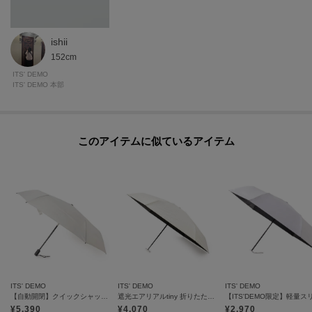
ishii
152cm
ITS' DEMO
ITS' DEMO 本部
このアイテムに似ているアイテム
ITS' DEMO
ITS' DEMO
ITS' DEMO
【自動開閉】クイックシャットジャンプ55cm 折りたたみ傘 雨傘
遮光エアリアルtiny 折りたたみ傘 日傘
¥
5,390
¥
4,070
¥
2,970