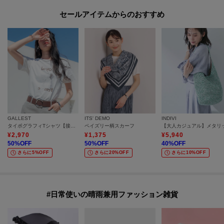
セールアイテムからのおすすめ
GALLEST
ITS' DEMO
INDIVI
タイポグラフィTシャツ【接触冷感】
ペイズリー柄スカーフ
¥
2,970
¥
1,375
¥
5,940
50
%OFF
50
%OFF
40
%OFF
さらに5%OFF
さらに20%OFF
さらに10%OFF
#日常使いの晴雨兼用ファッション雑貨