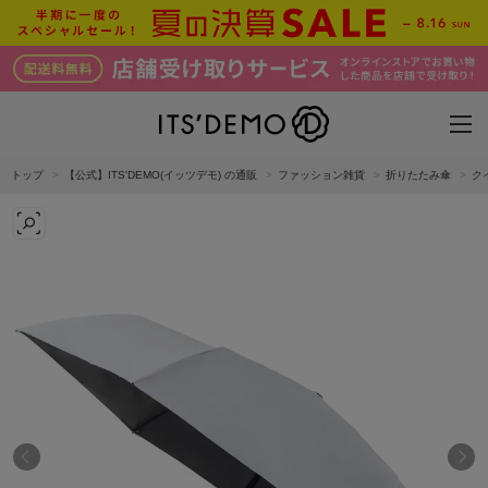
トップ
【公式】ITS'DEMO(イッツデモ) の通販
ファッション雑貨
折りたたみ傘
ク