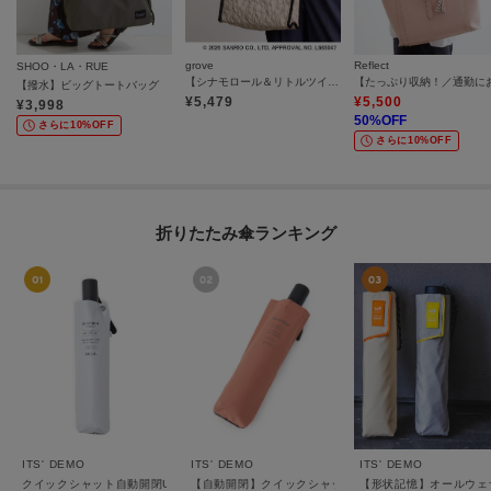
grove
Reflect
SHOO・LA・RUE
【シナモロール＆リトルツインスターズ】ホシキルトポーチチャームトート
【撥水】ビッグトートバッグ
¥
5,479
¥
5,500
¥
3,998
50
%OFF
さらに10%OFF
さらに10%OFF
折りたたみ傘ランキング
ITS' DEMO
ITS' DEMO
ITS' DEMO
クイックシャット自動開閉UVブロック55cm 折りたたみ傘 日傘
【自動開閉】クイックシャットジャンプ55cm 折りたた
【形状記憶】オールウェ