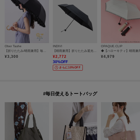
Ober Tashe
INDIVI
OPAQUE.CLIP
【折りたたみ/晴雨兼用】毎シーズン大人気！遮光率100％！2段折傘フリル日傘
【晴雨兼用】折りたたみ遮光日傘
¥
3,300
¥
2,772
¥
4,979
30
%OFF
さらに10%OFF
#毎日使えるトートバッグ