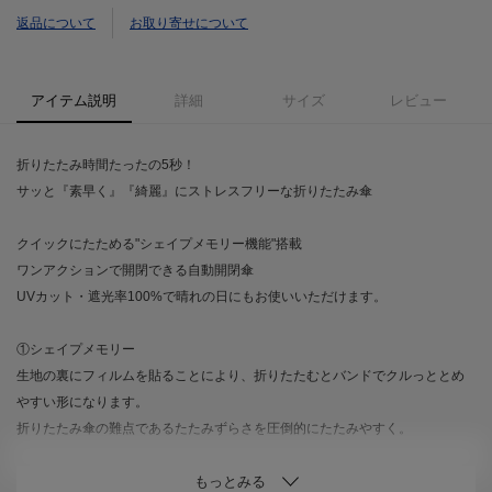
返品について
お取り寄せについて
アイテム説明
詳細
サイズ
レビュー
折りたたみ時間たったの5秒！
サッと『素早く』『綺麗』にストレスフリーな折りたたみ傘
クイックにたためる"シェイプメモリー機能"搭載
ワンアクションで開閉できる自動開閉傘
UVカット・遮光率100%で晴れの日にもお使いいただけます。
①シェイプメモリー
生地の裏にフィルムを貼ることにより、折りたたむとバンドでクルっととめ
やすい形になります。
折りたたみ傘の難点であるたたみずらさを圧倒的にたたみやすく。
②ＵＶカット・遮光率100％の日傘