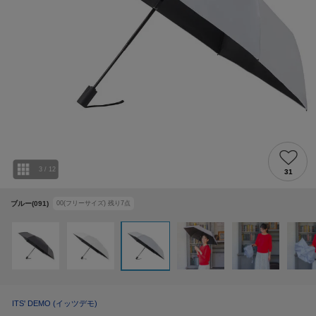
3
/
12
31
ブルー(091)
00(フリーサイズ)
残り
7
点
ITS' DEMO
(イッツデモ)