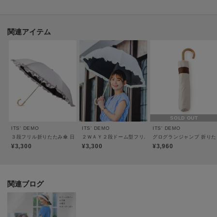
生地の裏は黒いＰＵコーティングにより、ＵＶカット・遮光率ともに100％の
生地を使用。
遮熱効果もあります。
関連アイテム
③晴雨兼用傘として
撥水度級は４級あり、晴れの日だけではなく雨の日ももちろんご利用いただ
けます。
※傘を開閉する際はお手元のボタンを押してください。閉じた後はお手元部
分まで手でカチっというまでお戻しください。
SOLD OUT
※ボタンを使用せずに開閉しますと故障の原因となりますのでご注意くださ
ITS' DEMO
ITS' DEMO
ITS' DEMO
い。
３段フリル折りたたみ傘 日傘
２ＷＡＹ２段ドーム型フリル 折りたたみ傘 日傘
グログランジャンプ 折りた
¥3,300
¥3,300
¥3,960
※照明の関係により、実際よりも色味が違って見える場合があります。ま
た、パソコン・スマートフォンなどの環境により、若干製品と画像のカラー
関連ブログ
が異なる場合もございます。