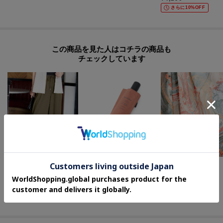
さらに10%OFF
この商品を見た人はコチラの商品も
チェックしています
ITS' DEMO
GALLEST
SHOO・LA・RUE
【自動開閉】クイックシャットジャンプ55cm 折りたたみ傘 雨傘
アートスカーフ
【高レビュー/S-LL/洗濯機可/セットアップ可】着丈選べる 軽凛(かろりん) ひんやりフラップイージーパンツ
¥
5,390
¥
4,950
¥
3,989
さらに5%OFF