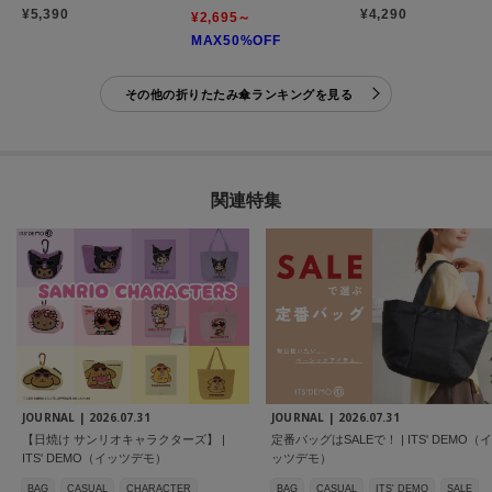
¥5,390
¥4,290
¥2,695～
MAX50%OFF
その他の折りたたみ傘ランキングを見る
関連特集
JOURNAL |
2026.07.31
JOURNAL |
2026.07.31
【日焼け サンリオキャラクターズ】 |
定番バッグはSALEで！ | ITS' DEMO（イ
ITS' DEMO（イッツデモ）
ッツデモ）
BAG
CASUAL
CHARACTER
BAG
CASUAL
ITS' DEMO
SALE