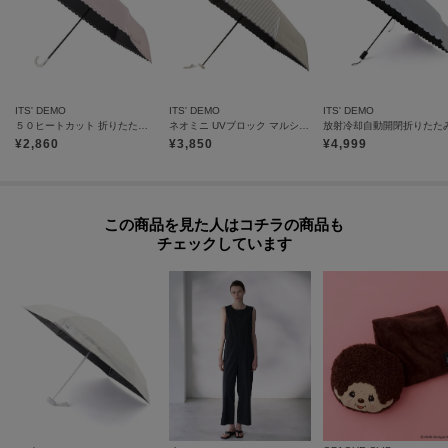
ITS' DEMO
ITS' DEMO
ITS' DEMO
５０ヒートカット 折りたたみ傘 日傘
ネオミニ UVブロック マルシェ 折りたたみ傘 日傘
¥
2,860
¥
3,850
¥
4,999
この商品を見た人はコチラの商品も
チェックしています