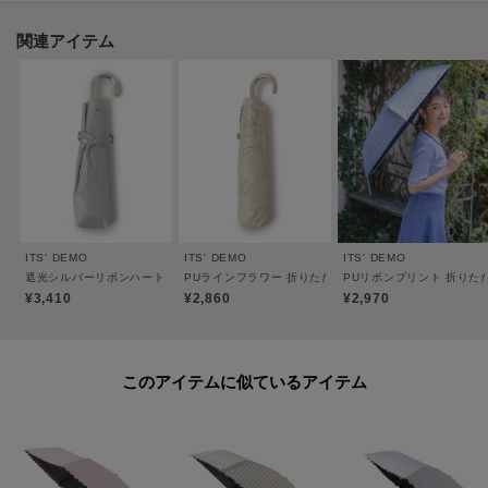
▽気になる商品はハートマークをクリック！
関連アイテム
・再入荷やセールの通知をお知らせ
・お気に入り一覧からいつでもチェック
▽ブランドのお気に入り登録も！
・新商品やお得な情報をいち早くお知らせ
----------------------------------------
ITS' DEMO
ITS' DEMO
ITS' DEMO
遮光シルバーリボンハート 折りたたみ傘 日傘
PUラインフラワー 折りたたみ傘 日傘
PUリボンプリント 折りた
¥3,410
¥2,860
¥2,970
このアイテムに似ているアイテム