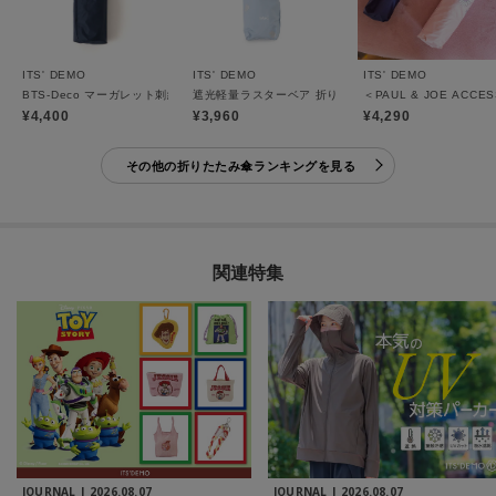
ITS' DEMO
ITS' DEMO
ITS' DEMO
BTS-Deco マーガレット刺繍 折りたたみ傘 日傘
遮光軽量ラスターベア 折りたたみ傘 日傘
＜PAUL & JOE AC
¥4,400
¥3,960
¥4,290
その他の折りたたみ傘ランキングを見る
関連特集
JOURNAL |
2026.08.07
JOURNAL |
2026.08.07