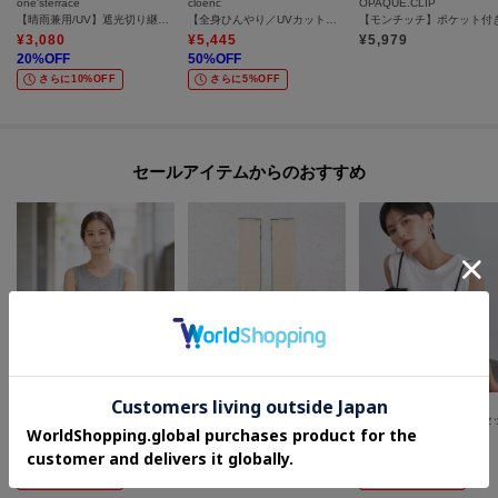
one'sterrace
cloenc
OPAQUE.CLIP
【晴雨兼用/UV】遮光切り継ぎtiny 折傘
【全身ひんやり／UVカット】ラッシュガード エアリーサロペット
¥
3,080
¥
5,445
¥
5,979
20
%OFF
50
%OFF
さらに10%OFF
さらに5%OFF
セールアイテムからのおすすめ
OFF PRICE STORE(Women)
one'sterrace
OPAQUE.CLIP
seadrake（シードレイク） ラメリブ ニットタンクトップ【SALE/セール/オフプライス/カジュアル/デイリー/インナー/トレンド】
【ひんやり/UV】Wpc. UVカット接触冷感アームカバー
¥
2,640
¥
1,540
¥
3,960
60
%OFF
30
%OFF
40
%OFF
さらに10%OFF
さらに20%OFF