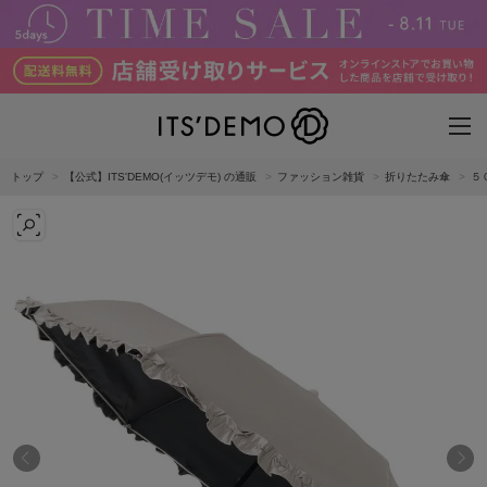
トップ
【公式】ITS'DEMO(イッツデモ) の通販
ファッション雑貨
折りたたみ傘
５