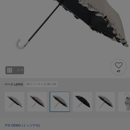
3
/
9
47
ベージュ(052)
00(フリーサイズ)
残り
3
点
ITS' DEMO
(イッツデモ)