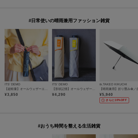
#日常使いの晴雨兼用ファッション雑貨
ITS' DEMO
ITS' DEMO
tk.TAKEO KIKUCHI
【超軽量】オールウェザーエクストラ 折りたたみ傘 晴雨兼用
【形状記憶】オールウェザースマート 折りたたみ傘 晴雨兼用
¥
3,850
¥
4,290
¥
5,940
さらに10%OFF
#おうち時間を整える生活雑貨