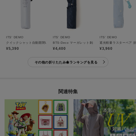
ITS' DEMO
ITS' DEMO
ITS' DEMO
クイックシャット自動開閉UVブロック55cm 折りたたみ傘 日傘
BTS-Deco マーガレット刺繍 折りたたみ傘 日傘
遮光軽量ラスターベア 折
¥5,390
¥4,400
¥3,960
その他の折りたたみ傘ランキングを見る
関連特集