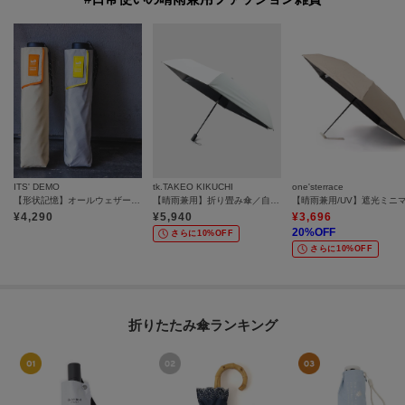
ITS' DEMO
tk.TAKEO KIKUCHI
one'sterrace
【形状記憶】オールウェザースマート 折りたたみ傘 晴雨兼用
【晴雨兼用】折り畳み傘／自動開閉
¥
4,290
¥
5,940
¥
3,696
20
%OFF
さらに10%OFF
さらに10%OFF
折りたたみ傘ランキング