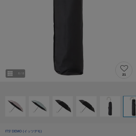
6
/
8
21
ITS' DEMO
(イッツデモ)