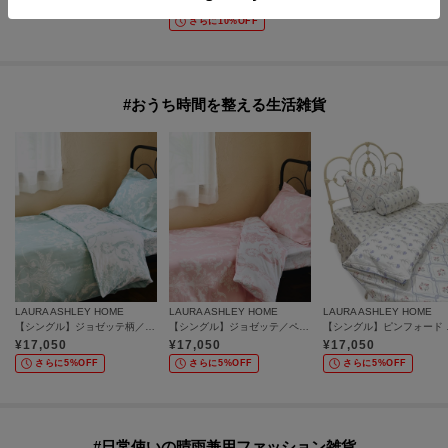
30
%OFF
20
%OFF
50
%OFF
さらに10%OFF
#おうち時間を整える生活雑貨
LAURA ASHLEY HOME
LAURA ASHLEY HOME
LAURA ASHLEY HOME
【シングル】ジョゼッテ柄／ダックエッグ デュベカバー
【シングル】ジョゼッテ／ペールシクラメン柄 デュベカバー
【シングル
¥
17,050
¥
17,050
¥
17,050
さらに5%OFF
さらに5%OFF
さらに5%OFF
#日常使いの晴雨兼用ファッション雑貨