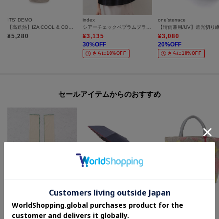
ITS' DEMO
index
one'sterrace
【高遮熱】IZA COOL & COMPACT 折りたたみ傘 日傘
シアーチェックペプラムブラウス【防シワ／洗濯機OK】
¥
5,280
¥
3,135
¥
3,080
30
%OFF
20
%OFF
さらに10%OFF
さらに10%OFF
セールアイテムからのおすすめ
one'sterrace
one'sterrace
one'sterrace
【ひんやり/UV】Wpc. UVカット接触冷感アームカバー
【リンネル7月号掲載】デニムスカラ刺繍 折傘
HE エスニカンバッグ
¥
1,540
¥
3,080
¥
1,815