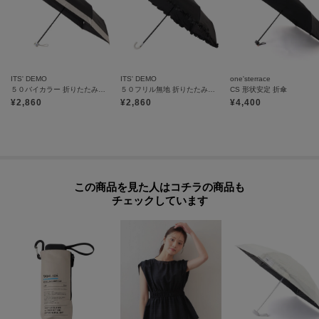
ITS' DEMO
ITS' DEMO
one'sterrace
５０バイカラー 折りたたみ傘 日傘
５０フリル無地 折りたたみ傘 日傘
CS 形状安定 折傘
¥
2,860
¥
2,860
¥
4,400
この商品を見た人はコチラの商品も
チェックしています