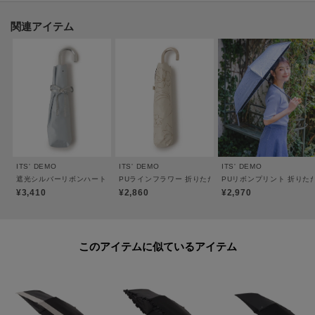
▽気になる商品はハートマークをクリック！
関連アイテム
・再入荷やセールの通知をお知らせ
・お気に入り一覧からいつでもチェック
▽ブランドのお気に入り登録も！
・新商品やお得な情報をいち早くお知らせ
----------------------------------------
ITS' DEMO
ITS' DEMO
ITS' DEMO
遮光シルバーリボンハート 折りたたみ傘 日傘
PUラインフラワー 折りたたみ傘 日傘
PUリボンプリント 折りた
¥3,410
¥2,860
¥2,970
このアイテムに似ているアイテム