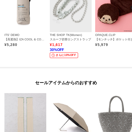
ITS' DEMO
THE SHOP TK(Women)
OPAQUE.CLIP
【高遮熱】IZA COOL & COMPACT 折りたたみ傘 日傘
スカーフ切替ロングストラップ
¥
5,280
¥
1,617
¥
5,979
30
%OFF
さらに10%OFF
セールアイテムからのおすすめ