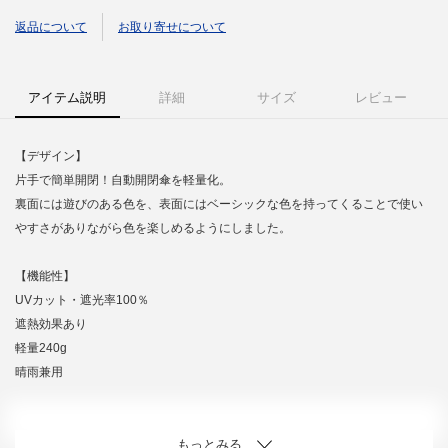
返品について
お取り寄せについて
アイテム説明
詳細
サイズ
レビュー
【デザイン】
片手で簡単開閉！自動開閉傘を軽量化。
裏面には遊びのある色を、表面にはベーシックな色を持ってくることで使い
やすさがありながら色を楽しめるようにしました。
【機能性】
UVカット・遮光率100％
遮熱効果あり
軽量240g
晴雨兼用