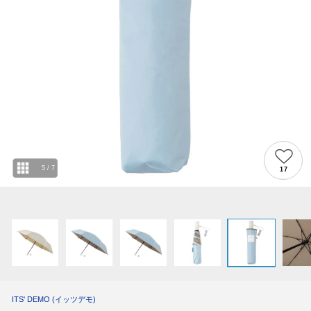
5
/
7
17
ITS' DEMO
(イッツデモ)