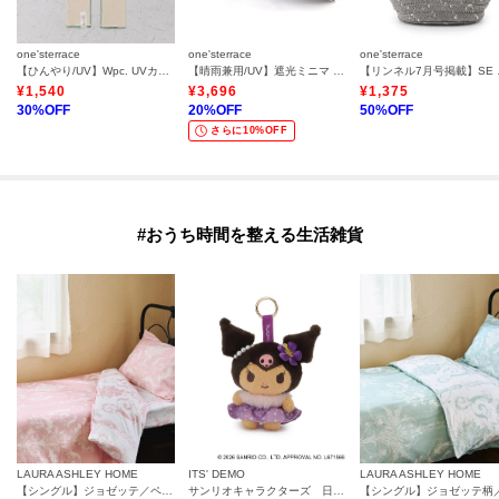
one'sterrace
one'sterrace
one'sterrace
【ひんやり/UV】Wpc. UVカット接触冷感アームカバー
【晴雨兼用/UV】遮光ミニマ 折傘
【リンネル7
¥
1,540
¥
3,696
¥
1,375
30
%OFF
20
%OFF
50
%OFF
さらに10%OFF
#おうち時間を整える生活雑貨
LAURA ASHLEY HOME
ITS' DEMO
LAURA ASHLEY HOME
【シングル】ジョゼッテ／ペールシクラメン柄 デュベカバー
サンリオキャラクターズ 日焼けレオパードマスコット