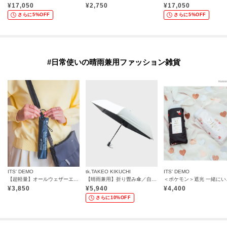
¥
17,050
¥
2,750
¥
17,050
さらに5%OFF
さらに5%OFF
#日常使いの晴雨兼用ファッション雑貨
ITS' DEMO
tk.TAKEO KIKUCHI
ITS' DEMO
【超軽量】オールウェザーエクストラ 折りたたみ傘 晴雨兼用
【晴雨兼用】折り畳み傘／自動開閉
＜ポケモン＞
¥
3,850
¥
5,940
¥
4,400
さらに10%OFF