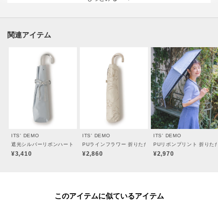
※照明の関係により、実際よりも色味が違って見える場合があります。ま
た、パソコン・スマートフォンなどの環境により、若干製品と画像のカラー
が異なる場合もございます。
関連アイテム
----------------------------------------
★お気に入り登録がおすすめ★
▽気になる商品はハートマークをクリック！
・再入荷やセールの通知をお知らせ
ITS' DEMO
ITS' DEMO
ITS' DEMO
・お気に入り一覧からいつでもチェック
遮光シルバーリボンハート 折りたたみ傘 日傘
PUラインフラワー 折りたたみ傘 日傘
PUリボンプリント 折りた
¥3,410
¥2,860
¥2,970
▽ブランドのお気に入り登録も！
・新商品やお得な情報をいち早くお知らせ
このアイテムに似ているアイテム
----------------------------------------