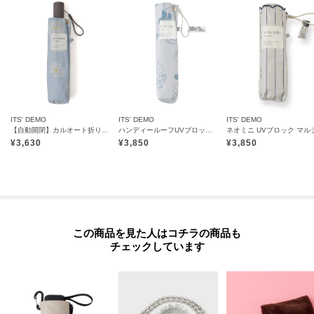
ITS' DEMO
ITS' DEMO
ITS' DEMO
【自動開閉】カルオート折りたたみ傘 55cm マーガレット 雨傘
ハンディールーフUVブロック ポムフラワー 折りたたみ傘 日傘
¥
3,630
¥
3,850
¥
3,850
この商品を見た人はコチラの商品も
チェックしています