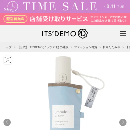
トップ
【公式】ITS'DEMO(イッツデモ) の通販
ファッション雑貨
折りたたみ傘
【