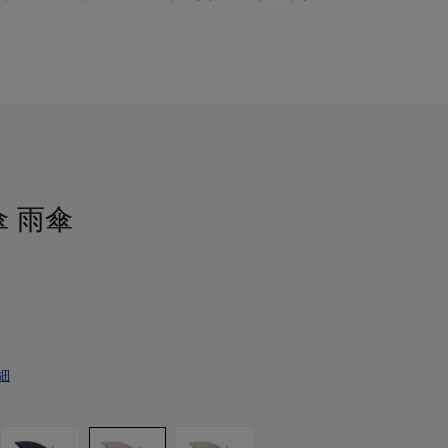
傘 雨傘
細