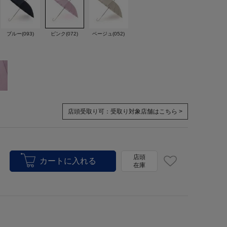
ブルー(093)
ピンク(072)
ベージュ(052)
店頭受取り可：
受取り対象店舗はこちら >
店頭
在庫