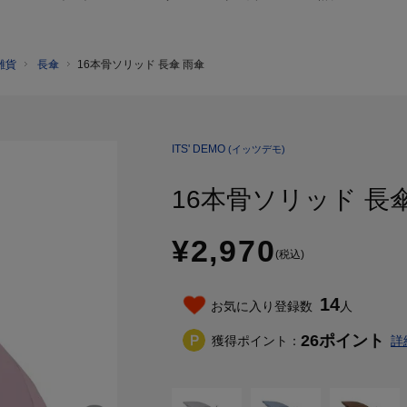
雑貨
長傘
16本骨ソリッド 長傘 雨傘
ITS' DEMO
(イッツデモ)
16本骨ソリッド 長
¥2,970
(税込)
14
お気に入り登録数
人
26
ポイント
獲得ポイント：
詳