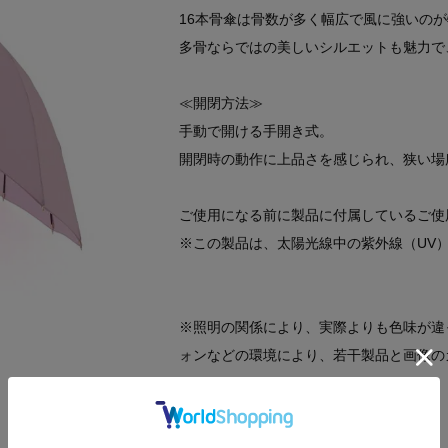
16本骨傘は骨数が多く幅広で風に強いの
多骨ならではの美しいシルエットも魅力で
≪開閉方法≫
手動で開ける手開き式。
開閉時の動作に上品さを感じられ、狭い場
ご使用になる前に製品に付属しているご使
※この製品は、太陽光線中の紫外線（UV
※照明の関係により、実際よりも色味が違
ォンなどの環境により、若干製品と画像の
----------------------------------------