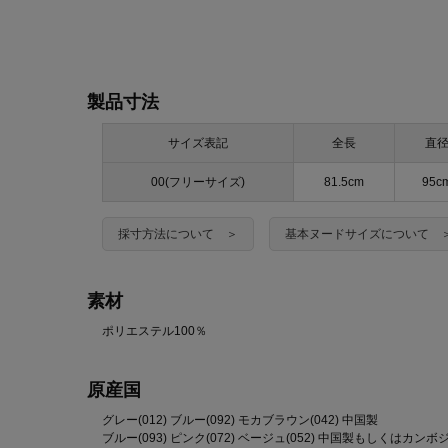
製品寸法
サイズ表記
全長
直
00(フリーサイズ)
81.5cm
95c
採寸方法について ＞
基本ヌードサイズについて 
素材
ポリエステル100％
原産国
グレー(012) ブルー(092) モカブラウン(042) 中国製
ブルー(093) ピンク(072) ベージュ(052) 中国製もしくはカンボ