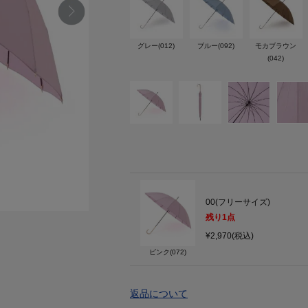
グレー(012)
ブルー(092)
モカブラウン
(042)
00(フリーサイズ)
残り
1
点
¥2,970(税込)
ピンク(072)
返品について