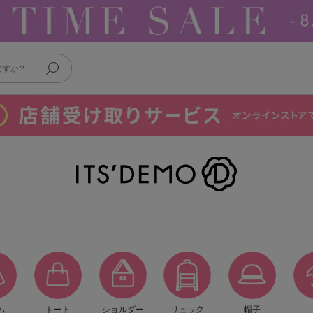
ム
トート
ショルダー
リュック
帽子