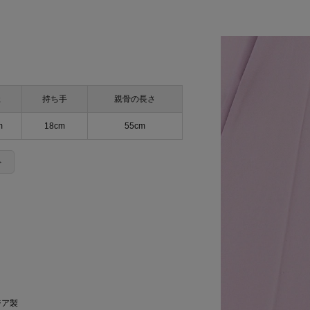
径
持ち手
親骨の長さ
m
18cm
55cm
＞
ジア製