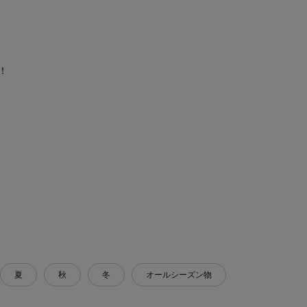
！
夏
秋
冬
オールシーズン物