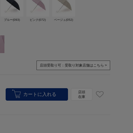
ブルー(093)
ピンク(072)
ベージュ(052)
店頭受取り可：
受取り対象店舗はこちら >
店頭
在庫