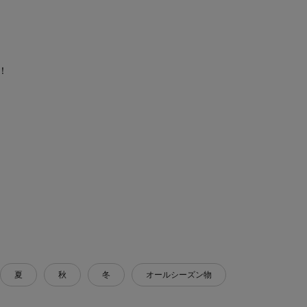
！
夏
秋
冬
オールシーズン物