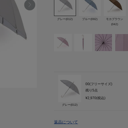
グレー(012)
ブルー(092)
モカブラウン
(042)
00(フリーサイズ)
残り
5
点
¥2,970(税込)
グレー(012)
返品について