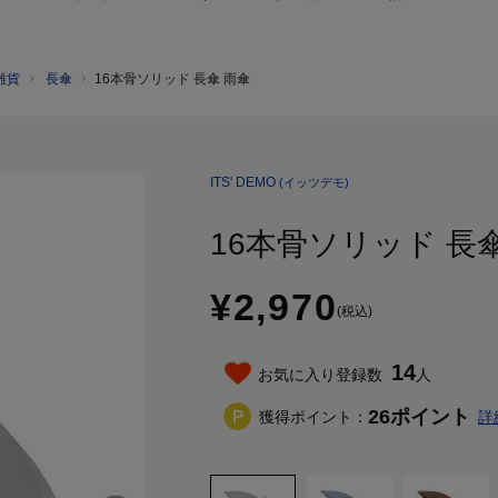
雑貨
長傘
16本骨ソリッド 長傘 雨傘
ITS' DEMO
(イッツデモ)
16本骨ソリッド 長
¥2,970
(税込)
14
お気に入り登録数
人
26
ポイント
獲得ポイント：
詳