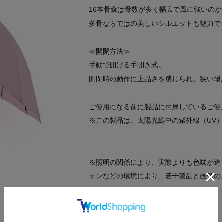
16本骨傘は骨数が多く幅広で風に強いの
多骨ならではの美しいシルエットも魅力で
≪開閉方法≫
手動で開ける手開き式。
開閉時の動作に上品さを感じられ、狭い場
ご使用になる前に製品に付属しているご使
※この製品は、太陽光線中の紫外線（UV
※照明の関係により、実際よりも色味が違
ォンなどの環境により、若干製品と画像の
----------------------------------------