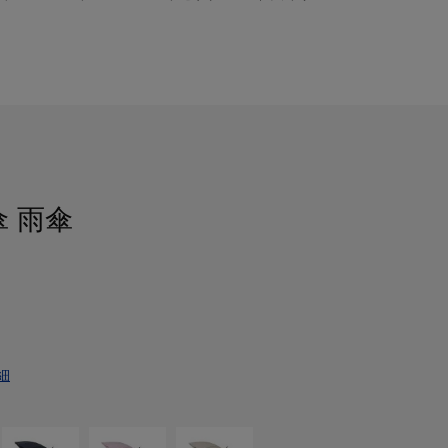
傘 雨傘
細