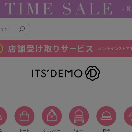
ム
トート
ショルダー
リュック
帽子