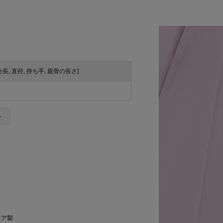
全長, 直径, 持ち手, 親骨の長さ]
＞
ジア製