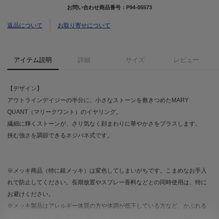
お問い合わせ商品番号：
P94-05573
返品について
お取り寄せについて
アイテム説明
詳細
サイズ
レビュー
【デザイン】
アウトラインデイジーの半分に、小さなストーンを敷きつめたMARY
QUANT（マリークワント）のイヤリング。
繊細に輝くストーンが、さり気なく顔まわりに華やかさをプラスします。
挟む強さを調節できるネジバネ式です。
※メッキ商品（特に銀メッキ）は変色してしまいがちです。こまめなお手入
れで防止してください。長期放置やスプレー香料などとの同時使用は、特に
お避けください。
※メッキ製品はアレルギー体質の方や体調が低下している方など、かぶれる
ことがあります。肌に異常を感じた時は ご使用をお止めいただき専門医に