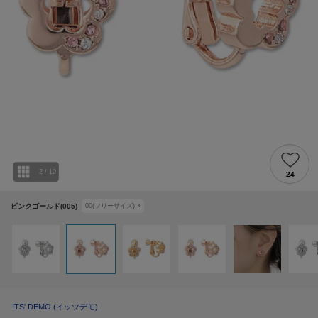
2
/
10
24
ピンクゴールド(005)
00(フリーサイズ)
×
ITS' DEMO
(イッツデモ)