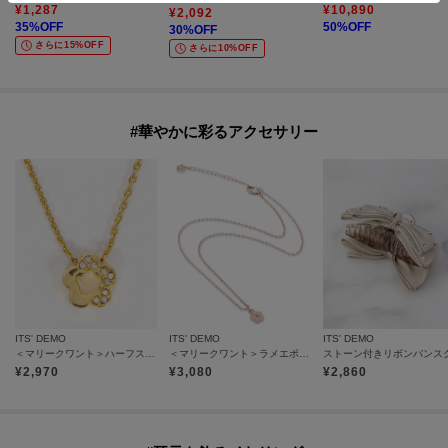
¥
1,287
¥
10,890
¥
2,092
35
%OFF
50
%OFF
30
%OFF
さらに15%OFF
さらに10%OFF
#華やかに彩るアクセサリー
ITS' DEMO
ITS' DEMO
ITS' DEMO
＜マリークワント＞ハーフストーンデイジー ネックレス
＜マリークワント＞ラメエポビジューデイジー ネックレス
¥
2,970
¥
3,080
¥
2,860