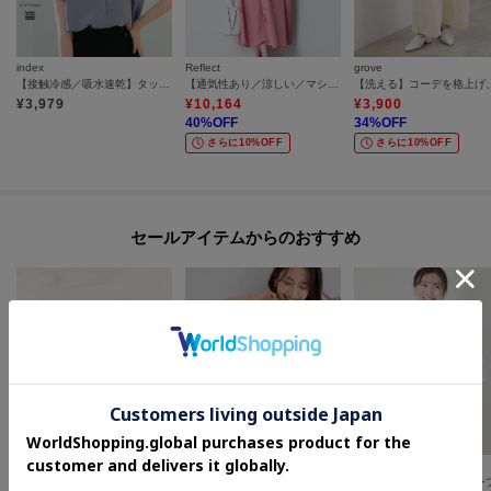
index
Reflect
grove
【接触冷感／吸水速乾】タックスキッパーブラウス《防シワ／イージーアイロン／洗濯機OK／9col》
【通気性あり／涼しい／マシンウォッシャブル】フロントボタンワンピース
¥
3,979
¥
10,164
¥
3,900
40
%OFF
34
%OFF
さらに10%OFF
さらに10%OFF
セールアイテムからのおすすめ
grove
CORDIER
SHOO・LA・RUE
メタルクリップイヤリング
【ひんやり/UV/S-LL/洗濯機可】真夏に着たい裾レースが女性らしさをプラスする プリントアソートTシャツ