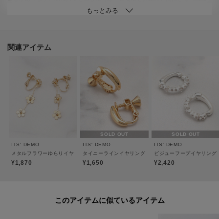
ご相談ください。
※アクセサリーをつけたままでの入浴や水仕事は厳禁です。
※アクセサリーは、こわれやすいものです。取扱いに注意していただき、大
切にご使用いただける様お願い申し上げます。
関連アイテム
※お子様が誤飲するおそれがありますので、使用・保管には厳重にご注意下
さい。
※照明の関係により、実際よりも色味が違って見える場合があります。ま
た、パソコン・スマートフォンなどの環境により、若干製品と画像のカラー
が異なる場合もございます。
SOLD OUT
SOLD OUT
ITS' DEMO
ITS' DEMO
ITS' DEMO
メタルフラワーゆらりイヤリング
タイニーラインイヤリング
ビジューフープイヤリング
¥1,870
¥1,650
¥2,420
このアイテムに似ているアイテム