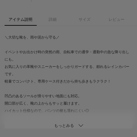
アイテム説明
詳細
サイズ
レビュー
＼大切な靴を、雨や泥から守る／
イベントやお出かけ時の突然の雨、自転車での通学・通勤中の急な降り出し
にも。
お気に入りの革靴やスニーカーをしっかりガードする、頼れるレインカバー
です。
軽量でコンパクト、専用ケース付きだから持ち歩きもラクラク！
凹凸のあるソールが滑りやすい地面にも対応。
開口部が広く、靴の上からもサッと履けます。
ハイカット仕様なので、パンツの裾も濡れにくい◎
サイズ展開：Mサイズ（23～25cm）／Lサイズ（26～28cm）
※靴の形状により、カバーが入らない場合がございます。あらかじめご了承