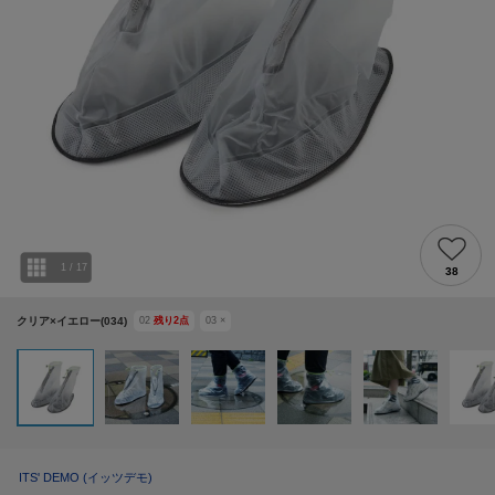
1
/
17
38
クリア×イエロー(034)
02
残り
2
点
03
×
ITS' DEMO
(イッツデモ)