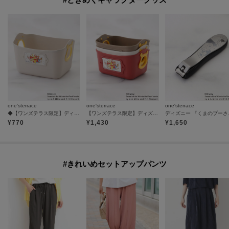
one'sterrace
one'sterrace
one'sterrace
◆【ワンズテラス限定】ディズニー 『くまのプーさん』 やわらかバケツミニ
【ワンズテラス限定】ディズニー 『くまのプーさん』 やわらかバケツミニ 3P
ディズニー 
¥
770
¥
1,430
¥
1,650
#きれいめセットアップパンツ