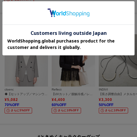
セールアイテムからのおすすめ
cloenc
Reflect
INDIVI
◆【セットアップ／マシンウォッシュ】ノーカラージャケット
【UVカット／接触冷感／レイヤードにおすすめ◎】レース切り替えプルオーバージャージ
¥
5,082
¥
4,400
¥
3,300
70
%OFF
60
%OFF
50
%OFF
さらに5%OFF
さらに10%OFF
さらに10%OFF
#ときめくキャラクターグッズ