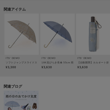
ください。
関連アイテム
※照明の関係により、実際よりも色味が違って見える場合があります。ま
た、パソコン・スマートフォンなどの環境により、若干製品と画像のカラー
が異なる場合もございます。
----------------------------------------
ITS' DEMO
ITS' DEMO
ITS' DEMO
★お気に入り登録がおすすめ★
ソフトジャンプスライドスリム 長傘 60cm マーガレット 雨傘
16K花びらき長傘 55cm 雨傘
【自動開閉】カルオート折り
¥3,300
¥3,630
¥3,630
▽気になる商品はハートマークをクリック！
・再入荷やセールの通知をお知らせ
・お気に入り一覧からいつでもチェック
関連ブログ
▽ブランドのお気に入り登録も！
・新商品やお得な情報をいち早くお知らせ