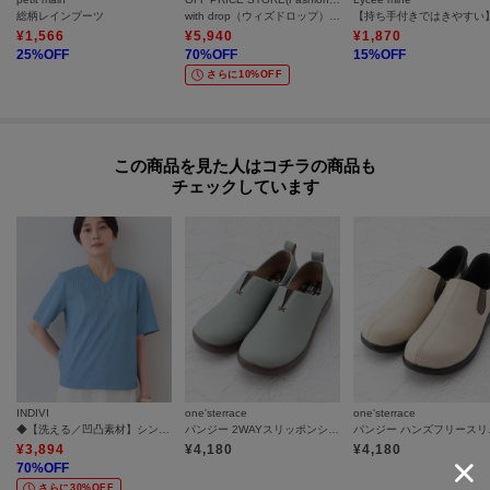
総柄レインブーツ
with drop（ウィズドロップ） レインシューズ
¥
1,566
¥
5,940
¥
1,870
25
%OFF
70
%OFF
15
%OFF
さらに10%OFF
この商品を見た人はコチラの商品も
チェックしています
INDIVI
one'sterrace
one'sterrace
◆【洗える／凹凸素材】シンプルVネックブラウス
パンジー 2WAYスリッポンシューズ
パンジー
¥
3,894
¥
4,180
¥
4,180
70
%OFF
さらに30%OFF