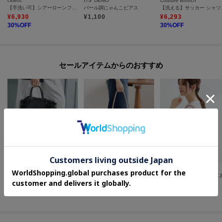
cloenc
ITS' DEMO
Couture Brooch
【手洗い可】シアーローンフリルブラウス
パール調にゃんこピアス
【洗え
¥
6,930
¥
1,100
¥
6,293
30
%OFF
30
%OFF
セールアイテムからのおすすめ
UNTITLED
UNTITLED
Reflect
2WAYドロストトート
スプリットレザートート
¥
5,500
¥
15,840
¥
5,500
50
%OFF
20
%OFF
50
%OFF