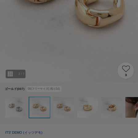
2
/
7
3
ゴールド(007)
00(フリーサイズ)
残り
3
点
ITS' DEMO
(イッツデモ)