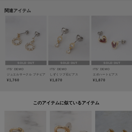
----------------------------------------
関連アイテム
★お気に入り登録がおすすめ★
▽気になる商品はハートマークをクリック！
・再入荷やセールの通知をお知らせ
・お気に入り一覧からいつでもチェック
▽ブランドのお気に入り登録も！
SOLD OUT
SOLD OUT
SOLD OUT
・新商品やお得な情報をいち早くお知らせ
ITS' DEMO
ITS' DEMO
ITS' DEMO
ジュエルサークル プチピアス
しずくツブ石ピアス
エポハートピアス
----------------------------------------
¥1,760
¥1,870
¥1,870
このアイテムに似ているアイテム