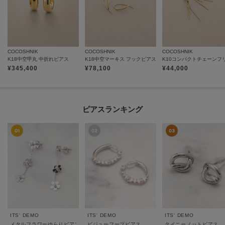
COCOSHNIK
COCOSHNIK
COCOSHNIK
K18中空甲丸 中折れピアス
K18中空マーキス フックピアス
¥
345,400
¥
78,100
¥
44,000
ピアスランキング
ITS' DEMO
ITS' DEMO
ITS' DEMO
メタルフラワーゆらりピアス
ビジューフープピアス
タイニーノットピアス