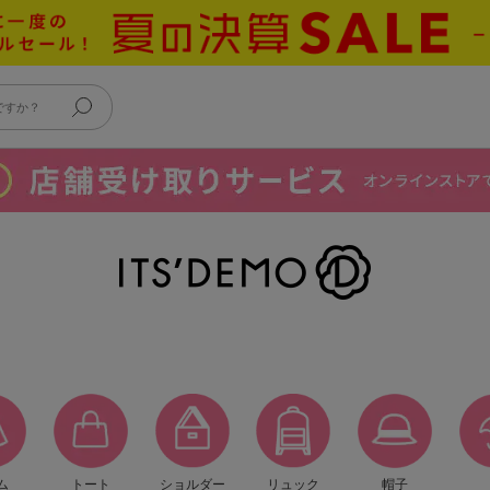
ム
トート
ショルダー
リュック
帽子