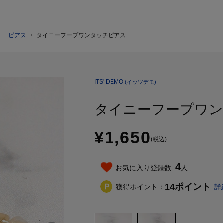
ピアス
タイニーフープワンタッチピアス
ITS' DEMO
(イッツデモ)
タイニーフープワ
¥1,650
(税込)
4
お気に入り登録数
人
14
ポイント
獲得ポイント：
詳