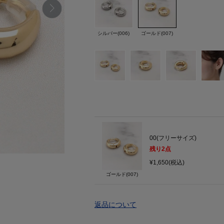
シルバー(006)
ゴールド(007)
00(フリーサイズ)
残り
2
点
¥1,650(税込)
ゴールド(007)
返品について