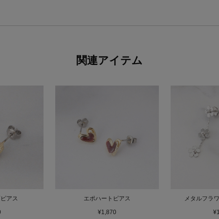
関連アイテム
石ピアス
エポハートピアス
メタルフラ
0
¥1,870
¥