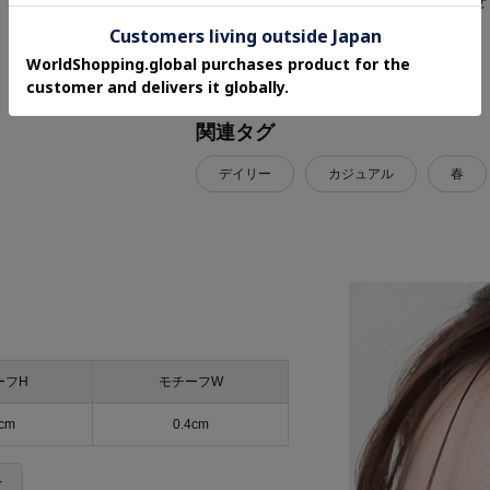
・新商品やお得な情報をいち早くお知らせ
----------------------------------------
関連タグ
デイリー
カジュアル
春
ーフH
モチーフW
2cm
0.4cm
＞