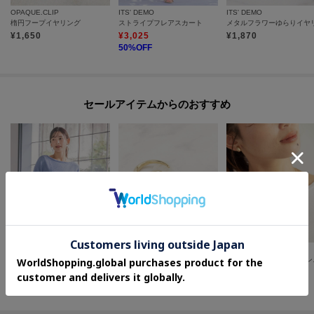
OPAQUE.CLIP
ITS' DEMO
ITS' DEMO
楕円フープイヤリング
ストライプフレアスカート
¥
1,650
¥
3,025
¥
1,870
50
%OFF
セールアイテムからのおすすめ
ITS' DEMO
grove
UNTITLED
【手洗い可】ビッグシルエットニット
メタルクリップイヤリング
【古畑星夏さ
¥
2,200
¥
1,287
¥
6,237
50
%OFF
35
%OFF
30
%OFF