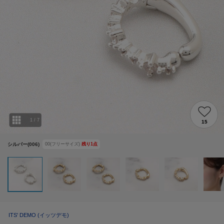
1
/
7
15
シルバー(006)
00(フリーサイズ)
残り
1
点
ITS' DEMO
(イッツデモ)