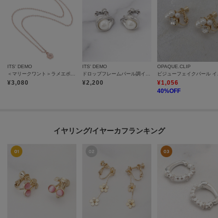
ITS' DEMO
ITS' DEMO
OPAQUE.CLIP
＜マリークワント＞ラメエポビジューデイジー ネックレス
ドロップフレームパール調イヤリング
ビジュ
¥
3,080
¥
2,200
¥
1,056
40
%OFF
イヤリング/イヤーカフランキング