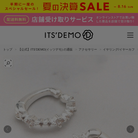
トップ
【公式】ITS'DEMO(イッツデモ) の通販
アクセサリー
イヤリング/イヤーカフ