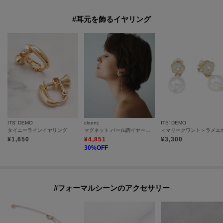
#耳元を飾るイヤリング
ITS' DEMO
cloenc
ITS' DEMO
タイニーラインイヤリング
マグネット パール調イヤーカフ
¥
1,650
¥
4,851
¥
3,300
30
%OFF
#フォーマルシーンのアクセサリー