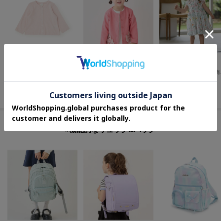
petit main
petit main
petit main
【リンク】UVカーディガン
【リンク】リボンカーディガン
【泉屋 サ
¥
1,320
¥
2,090
¥
2,442
36
%OFF
34
%OFF
40
%OFF
#機能的なリュック&バッグ