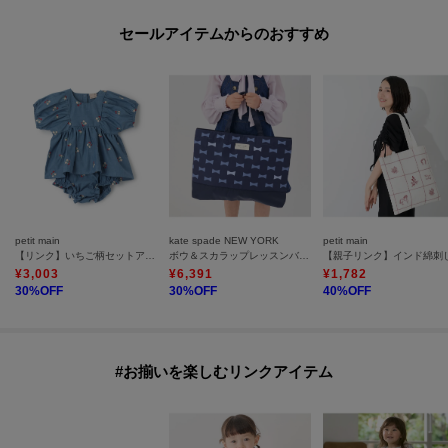
セールアイテムからのおすすめ
petit main
kate spade NEW YORK
petit main
【リンク】いちご柄セットアップ
ボウ＆スカラップレッスンバッグ
¥
3,003
¥
6,391
¥
1,782
30
%OFF
30
%OFF
40
%OFF
#お揃いを楽しむリンクアイテム