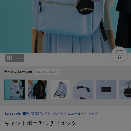
1
/
16
15
サックスブルー(090)
FREE(キッズ向け)
×
kate spade NEW YORK
(ケイト・スペード ニューヨーク キッズ)
キャットポーチつきリュック