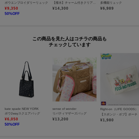
ボウエンブロイダリーリュック
【撥水】チャーム付きクリアポケットリュック 20L
多機能リュック
¥
9,350
¥
14,300
¥
6,989
50
%OFF
この商品を見た人はコチラの商品も
チェックしています
kate spade NEW YORK
sense of wonder
Right-on（LIFE GOODS）
ボウ2wayスクエアバッグ
リバティマザーズバッグ
【スポンジ・ボブ】ポーチ
¥
6,050
¥
13,200
¥
1,980
50
%OFF