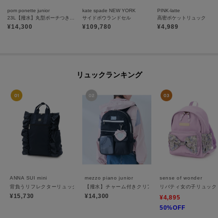
pom ponette junior
kate spade NEW YORK
PINK-latte
23L【撥水】丸型ポーチつきスクールリュック
サイドボウランドセル
高密ポケットリュック
¥
14,300
¥
109,780
¥
4,989
リュックランキング
ANNA SUI mini
mezzo piano junior
sense of wonder
背負うリフレクターリュック21L
【撥水】チャーム付きクリアポケットリュック 20L
リバティ女の子リュック
¥15,730
¥14,300
¥4,895
50%OFF