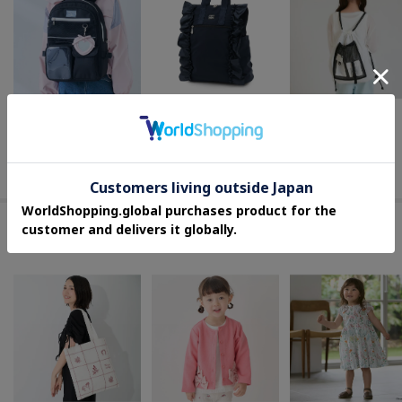
mezzo piano junior
ANNA SUI mini
PINK-latte
【撥水】チャーム付きクリアポケットリュック 20L
背負うリフレクターリュック21L
ポケットナップ
¥
14,300
¥
15,730
¥
1,569
55
%OFF
#お揃いを楽しむリンクアイテム