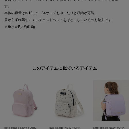
す。
本体の容量は約19Lで、A4サイズもゆったりと収納が可能。
肩からずれ落ちにくいチェストベルトをほどこしているのも魅力です。
≪重さ≫F／約610g
このアイテムに似ているアイテム
kate spade NEW YORK
kate spade NEW YORK
kate spade NEW YORK