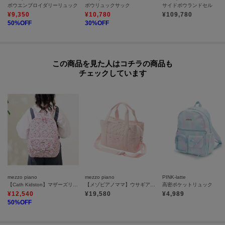
ボウエンブロイダリーリュック
ボウリュックサック
サイドボウランドセル
¥
9,350
¥
10,780
¥
109,780
50
%OFF
30
%OFF
この商品を見た人はコチラの商品も
チェックしています
mezzo piano
mezzo piano
PINK-latte
【Cath Kidston】マザーズリュック容量約23L
【メゾピアノママ】ウサギアップリケマザーズバッグショルダー付
高密ポケットリュック
¥
12,540
¥
19,580
¥
4,989
50
%OFF