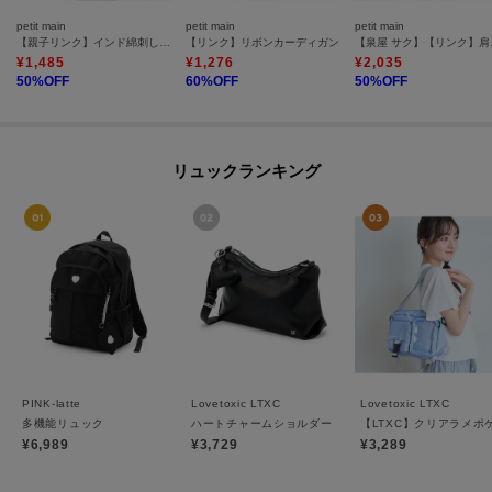
petit main
petit main
petit main
【親子リンク】インド綿刺しゅうトートバッグ
【リンク】リボンカーディガン
【泉屋 サ
¥
1,485
¥
1,276
¥
2,035
50
%OFF
60
%OFF
50
%OFF
リュックランキング
PINK-latte
Lovetoxic LTXC
Lovetoxic LTXC
多機能リュック
ハートチャームショルダー
【LTXC】クリアラメポ
¥6,989
¥3,729
¥3,289