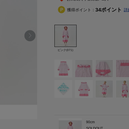
34
ポイント
獲得ポイント：
詳
ピンク(071)
90cm
SOLDOUT