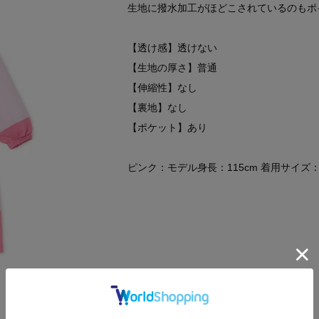
生地に撥水加工がほどこされているのもポ
【透け感】透けない
【生地の厚さ】普通
【伸縮性】なし
【裏地】なし
【ポケット】あり
ピンク：モデル身長：115cm 着用サイズ：