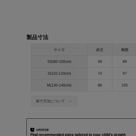
製品寸法
サイズ
総丈
胸囲
SS(90-100cm)
58
89
S(110-120cm)
74
97
M(130-140cm)
88
105
採寸方法について ＞
Find recommended sizes tailored to your child's growth