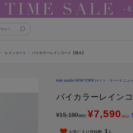
レインコート
バイカラーレインコート【撥水】
kate spade NEW YORK
(ケイト・スペード ニュー
バイカラーレインコ
¥7,590
¥
15,180
(税込)
(税込)
1
お気に入り登録数
人