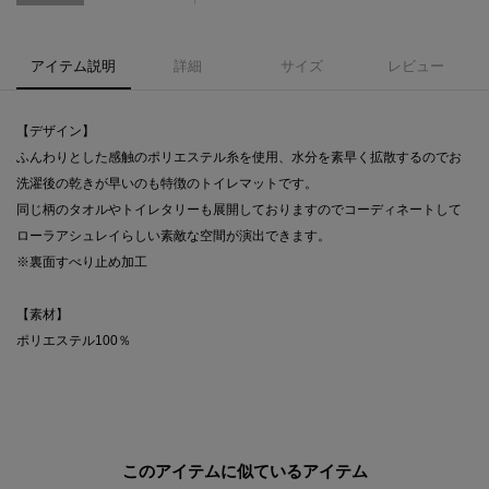
アイテム説明
詳細
サイズ
レビュー
【デザイン】
ふんわりとした感触のポリエステル糸を使用、水分を素早く拡散するのでお
洗濯後の乾きが早いのも特徴のトイレマットです。
同じ柄のタオルやトイレタリーも展開しておりますのでコーディネートして
ローラアシュレイらしい素敵な空間が演出できます。
※裏面すべり止め加工
【素材】
ポリエステル100％
このアイテムに似ているアイテム