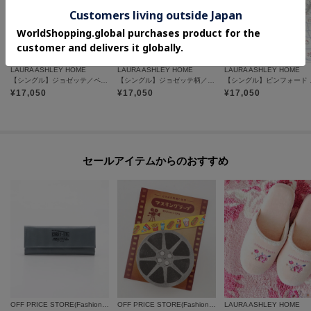
LAURA ASHLEY HOME
LAURA ASHLEY HOME
LAURA ASHLEY HOME
【シングル】ジョゼッテ／ペールシクラメン柄 デュベカバー
【シングル】ジョゼッテ柄／ダックエッグ デュベカバー
【シングル
¥
17,050
¥
17,050
¥
17,050
セールアイテムからのおすすめ
OFF PRICE STORE(Fashion Goods)
OFF PRICE STORE(Fashion Goods)
LAURA ASHLEY HOME