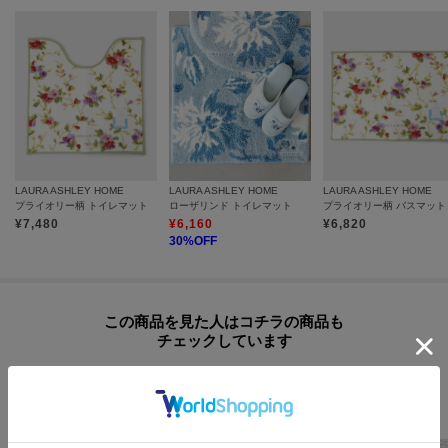
LAURA ASHLEY HOME
LAURA ASHLEY HOME
LAURA ASHLEY HOME
プライオリー柄 トイレマット
ローザリンド トイレマット
プライオリー柄 バスマット
¥
7,480
¥
6,160
¥
6,820
30
%OFF
この商品を見た人はコチラの商品も
チェックしています