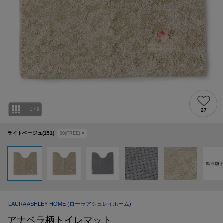
1
/
9
27
ライトベージュ(151)
00(FREE)
×
LAURA ASHLEY HOME
(ローラアシュレイホーム)
アナベラ柄トイレマット