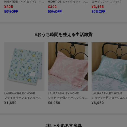
HIGHTIDE（ハイタイド） キャリータイトケースM(ペンコ)
HIGHTIDE（ハイタイド） マスキングテープ(映画)
ローザリンド スリッパ
¥
825
¥
302
¥
3,465
50
%OFF
50
%OFF
30
%OFF
#おうち時間を整える生活雑貨
LAURA ASHLEY HOME
LAURA ASHLEY HOME
LAURA ASHLEY HOME
プライオリーフェイスタオル
ジョゼッテ柄／ペールシクラメン ピローケース
¥
1,650
¥
6,050
¥
6,050
#机上を彩る文房具