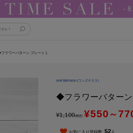
◆フラワーパターン プレート L
one'sterrace
(ワンズテラス)
◆フラワーパターン 
¥550
77
～
¥
1,100
(税込)
52
お気に入り登録数
人