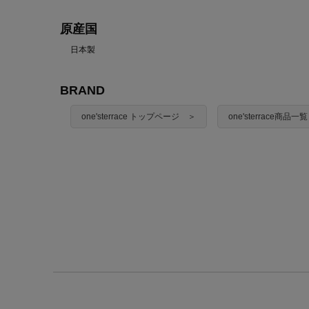
原産国
日本製
BRAND
one'sterrace トップページ ＞
one'sterrace商品一