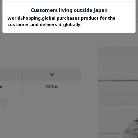
関連タグ
食洗器対応
電子レンジ対応
W
m
23.3cm
＞