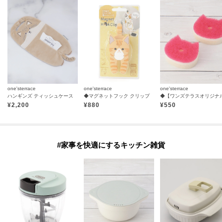
one'sterrace
one'sterrace
one'sterrace
ハンギンズ ティッシュケース
◆マグネットフック クリップ
¥
2,200
¥
880
¥
550
#家事を快適にするキッチン雑貨