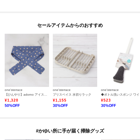
セールアイテムからのおすすめ
one'sterrace
one'sterrace
one'sterrace
【ひんやり】adorno アイスネッククーラー
プリスベイス 水切りラック
◆ボトル洗いスポンジ ワイ
¥
1,320
¥
1,155
¥
523
50
%OFF
30
%OFF
30
%OFF
#かゆい所に手が届く掃除グッズ