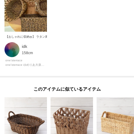
idk
158cm
one'sterrace
one'sterrace ゆめりあ大泉学園店
このアイテムに似ているアイテム