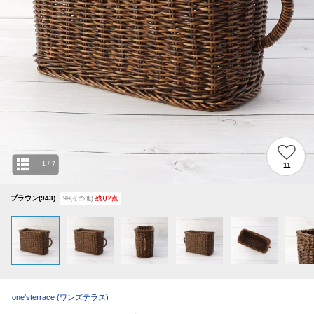
1
/
7
11
ブラウン(943)
99(その他)
残り
2
点
one'sterrace
(ワンズテラス)