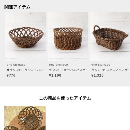
＊＊＊＊＊＊＊＊＊＊＊＊＊＊＊＊＊＊＊＊＊＊＊＊＊＊＊＊
関連アイテム
※照明の関係により、実際よりも色味が違って見える場合があります。ま
た、パソコン・スマートフォンなどの環境により、若干製品と画像のカラー
が異なる場合もございます。
one'sterrace
one'sterrace
one'sterrace
◆ラタンPP ラウンドバスケット
ラタンPP オーバルバスケット
ラタンPP スクエアバスケ
¥770
¥1,100
¥1,320
この商品を使った