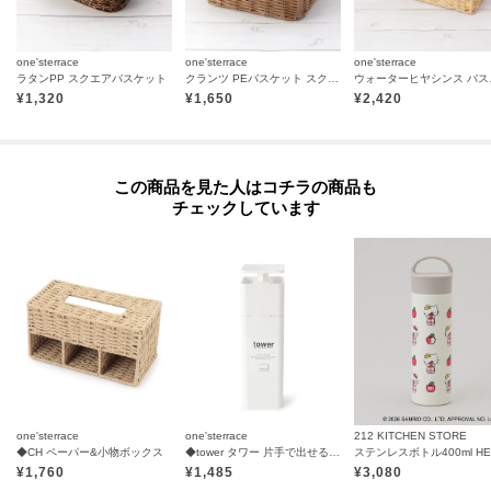
one'sterrace
one'sterrace
one'sterrace
ラタンPP スクエアバスケット
クランツ PEバスケット スクエア M
ウォー
¥
1,320
¥
1,650
¥
2,420
この商品を見た人はコチラの商品も
チェックしています
one'sterrace
one'sterrace
212 KITCHEN STORE
◆CH ペーパー&小物ボックス
◆tower タワー 片手で出せる ディスペンサー
¥
1,760
¥
1,485
¥
3,080