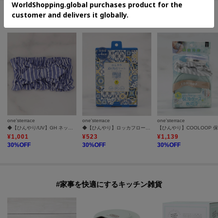
#自宅で手軽にセルフケア
one'sterrace
one'sterrace
one'sterrace
◆【ひんやり/UV】GH ネッククーラー
◆【ひんやり】ロッカフローズン ひんやり足に貼るシート
¥
1,001
¥
523
¥
1,139
30
%OFF
30
%OFF
30
%OFF
#家事を快適にするキッチン雑貨