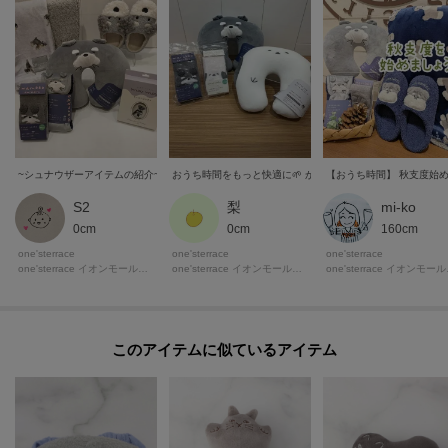
S2
mi-ko
梨
0cm
160cm
0cm
one'sterrace
one'sterrace
one'sterrace
one'sterrace イオンモール鈴鹿店
one'
one'sterrace イオンモール浜松志都呂店
このアイテムに似ているアイテム