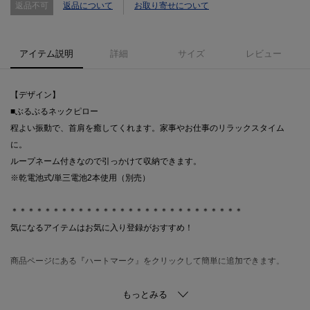
返品不可
返品について
お取り寄せについて
アイテム説明
詳細
サイズ
レビュー
【デザイン】
■ぶるぶるネックピロー
程よい振動で、首肩を癒してくれます。家事やお仕事のリラックスタイム
に。
ループネーム付きなので引っかけて収納できます。
※乾電池式/単三電池2本使用（別売）
＊＊＊＊＊＊＊＊＊＊＊＊＊＊＊＊＊＊＊＊＊＊＊＊＊＊＊＊
気になるアイテムはお気に入り登録がおすすめ！
商品ページにある『ハートマーク』をクリックして簡単に追加できます。
値下げ情報や在庫状況など新着情報をメルマガにてお知らせ！