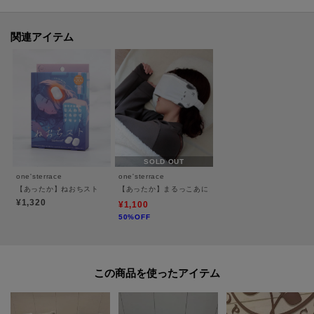
マイページからお気に入りアイテムの一覧もチェックできます！
＊＊＊＊＊＊＊＊＊＊＊＊＊＊＊＊＊＊＊＊＊＊＊＊＊＊＊＊
関連アイテム
※照明の関係により、実際よりも色味が違って見える場合があります。ま
た、パソコン・スマートフォンなどの環境により、若干製品と画像のカラー
が異なる場合もございます。
SOLD OUT
one'sterrace
one'sterrace
【あったか】ねおちスト
【あったか】まるっこあにまーる 耳までととのいアイピ
¥1,320
¥1,100
50%OFF
この商品を使った