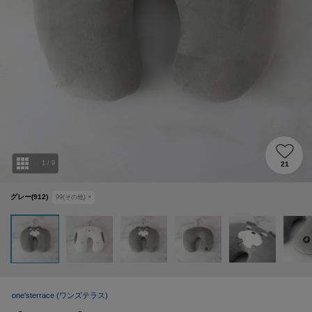
1
/
9
21
グレー(912)
99(その他)
×
one'sterrace
(ワンズテラス)