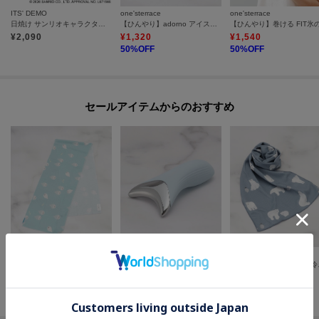
ITS' DEMO
one'sterrace
one'sterrace
日焼け サンリオキャラクターズ ミラー
【ひんやり】adorno アイスネッククーラー
¥
2,090
¥
1,320
¥
1,540
50
%OFF
50
%OFF
セールアイテムからのおすすめ
one'sterrace
one'sterrace
one'sterrace
◆【ひんやり】ヒヤロン クールタオル
Bloomme クールジェル エナジー
◆【ひんや
¥
770
¥
1,925
¥
847
30
%OFF
50
%OFF
30
%OFF