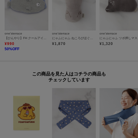
one'sterrace
one'sterrace
one'sterrace
【ひんやり】FH クールアイピロー ギュウヒ
にゃふにゃふ ねころびほぐリフレ
にゃふ
¥
990
¥
1,870
¥
1,320
50
%OFF
この商品を見た人はコチラの商品も
チェックしています