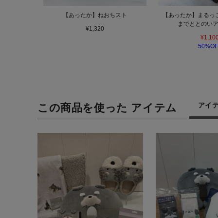
【あったか】ねおちスト
【あったか】まるっ
までととのい
¥1,320
¥1,10
50%OF
アイ
この商品を使った