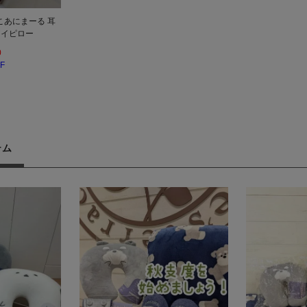
こあにまーる 耳
アイピロー
0
F
テム