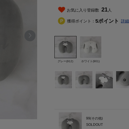
21
お気に入り登録数
人
5
ポイント
獲得ポイント：
詳細
グレー(912)
ホワイト(901)
99(その他)
SOLDOUT