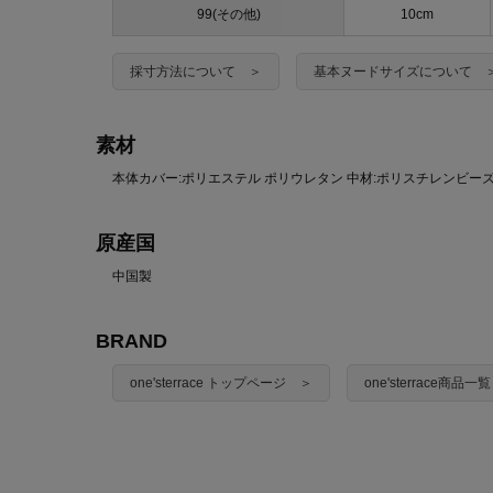
99(その他)
10cm
採寸方法について ＞
基本ヌードサイズについて 
素材
本体カバー:ポリエステル ポリウレタン 中材:ポリスチレンビー
原産国
中国製
BRAND
one'sterrace トップページ ＞
one'sterrace商品一