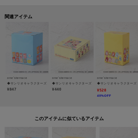
商品ページにある『ハートマーク』をクリックして簡単に追加できます。
関連アイテム
値下げ情報や在庫状況など新着情報をメルマガにてお知らせ！
マイページからお気に入りアイテムの一覧もチェックできます！
＊＊＊＊＊＊＊＊＊＊＊＊＊＊＊＊＊＊＊＊＊＊＊＊＊＊＊＊
※照明の関係により、実際よりも色味が違って見える場合があります。ま
た、パソコン・スマートフォンなどの環境により、若干製品と画像のカラー
が異なる場合もございます。
one'sterrace
one'sterrace
one'sterrace
◆サンリオキャラクターズ シークレットミニポーチ いちご新聞
◆サンリオキャラクターズ シークレットステッカー いち
◆サンリオキャラクターズ 
¥847
¥440
¥528
40%OFF
このアイテムに似ているアイテム