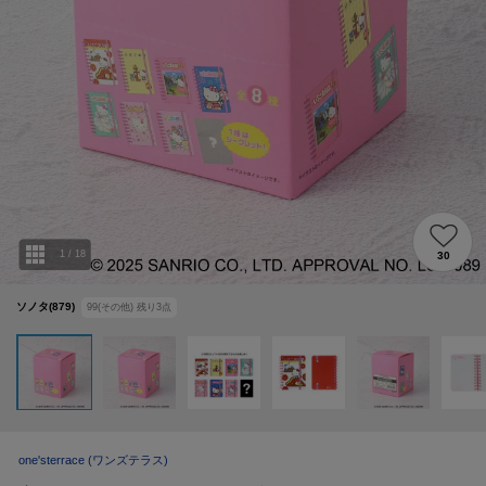
1
/
18
30
ソノタ(879)
99(その他)
残り
3
点
one'sterrace
(ワンズテラス)