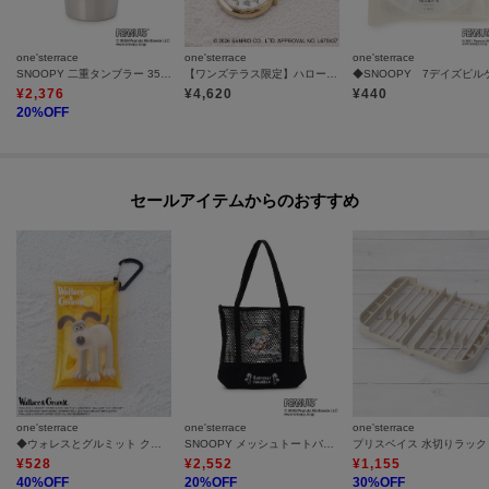
one'sterrace
one'sterrace
one'sterrace
SNOOPY 二重タンブラー 350ml
【ワンズテラス限定】ハローキティ チャーム付き ウォッチ
¥
2,376
¥
4,620
¥
440
20
%OFF
セールアイテムからのおすすめ
one'sterrace
one'sterrace
one'sterrace
◆ウォレスとグルミット クリアマルチケース S
SNOOPY メッシュトートバッグ
プリスベイス 水切りラック
¥
528
¥
2,552
¥
1,155
40
%OFF
20
%OFF
30
%OFF