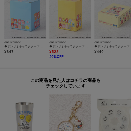
one'sterrace
one'sterrace
one'sterrace
◆サンリオキャラクターズ シークレットミニポーチ いちご新聞
◆サンリオキャラクターズ ミラーキーホルダー いちご新聞
◆サンリオキ
¥
847
¥
528
¥
440
40
%OFF
この商品を見た人はコチラの商品も
チェックしています