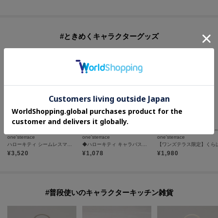
#ときめくキャラクターグッズ
one'sterrace
one'sterrace
one'sterrace
ハローキティ シームレスマグボトル 480ml
◆ハローキティ キャラバスケット 日焼け
¥
3,520
¥
1,078
¥
1,980
#普段使いのキャラクターキッチン雑貨