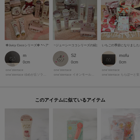
m
S2
mofu
0cm
0cm
0cm
one'sterrace
one'sterrace
one'sterrace
one'sterrace ゆめが丘ソラトス店
one'sterrace イオンモール鈴鹿店
one'
このアイテムに似ているアイテム