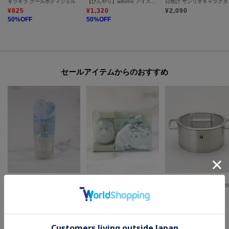
キラキラ クールボディジェル
【ひんやり】adorno アイスネッククーラー
日焼け
¥
825
¥
1,320
¥
2,090
50
%OFF
50
%OFF
セールアイテムからのおすすめ
one'sterrace
one'sterrace
212 KITCHEN STORE
◆クシェルヨット クールオードトワレ
モフット ヘアブラシ&キンチャクギフト
¥
1,386
¥
935
¥
10,120
30
%OFF
50
%OFF
20
%OFF
さらに10%OFF