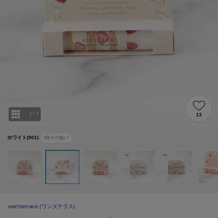
2
/
7
13
ホワイト(901)
99(その他)
×
one'sterrace
(ワンズテラス)