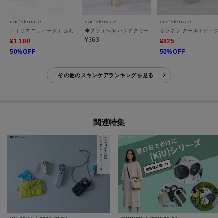
one'sterrace
one'sterrace
one'sterrace
アトリエニュアージュ ふわふわポーチ&ハンドクリームセット
◆プリュベル ハンドクリーム
キラキラ クールボディ
¥363
¥1,100
¥825
50%OFF
50%OFF
その他のスキンケアランキングを見る
関連特集