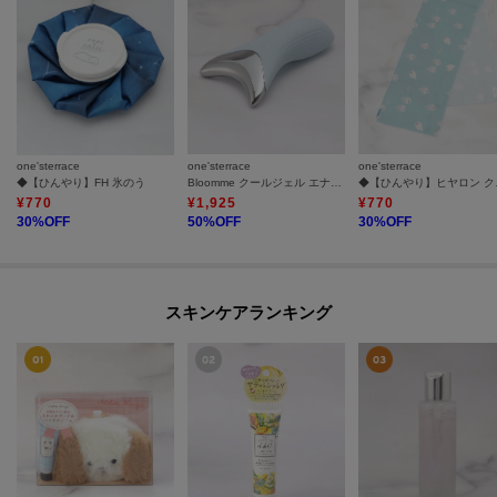
one'sterrace
one'sterrace
one'sterrace
◆【ひんやり】FH 氷のう
Bloomme クールジェル エナジー
◆【ひ
¥
770
¥
1,925
¥
770
30
%OFF
50
%OFF
30
%OFF
スキンケアランキング