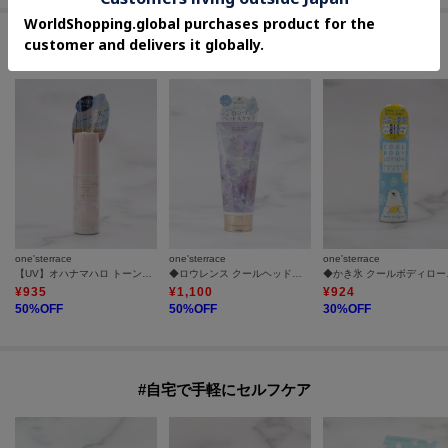
#潤いを守るハンド＆ボディケア
one'sterrace
one'sterrace
one'sterrace
【UV】オハナマハロ トーンアップUVミルクミスト
◆ロウレンス クールヘッドスクラブ
◆かき
¥
935
¥
1,100
¥
924
50
%OFF
50
%OFF
30
%OFF
#自宅で手軽にセルフケア