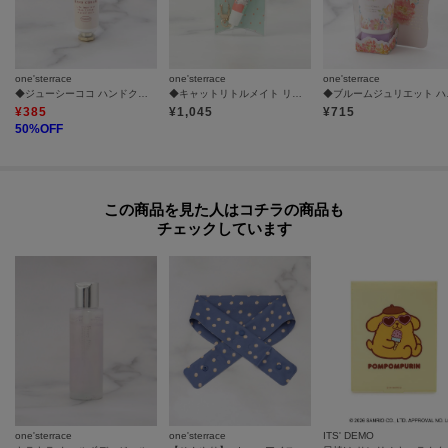
one'sterrace
one'sterrace
one'sterrace
◆ジューシーココ ハンドクリーム イチゴ
◆キャットリトルメイト リップクリーム
◆ブル
¥
385
¥
1,045
¥
715
50
%OFF
この商品を見た人はコチラの商品も
チェックしています
one'sterrace
one'sterrace
ITS' DEMO