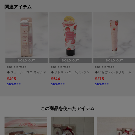
値下げ情報や在庫状況など新着情報をメルマガにてお知らせ！
関連アイテム
マイページからお気に入りアイテムの一覧もチェックできます！
＊＊＊＊＊＊＊＊＊＊＊＊＊＊＊＊＊＊＊＊＊＊＊＊＊＊＊＊
※照明の関係により、実際よりも色味が違って見える場合があります。ま
た、パソコン・スマートフォンなどの環境により、若干製品と画像のカラー
が異なる場合もございます。
SOLD OUT
SOLD OUT
SOLD OUT
one'sterrace
one'sterrace
one'sterrace
◆ジューシーココ ネイルオイルペン イチゴ
◆リトリ ハニー&ジンジャーハンドクリーム 苺
◆いちご ハンドクリーム 
¥495
¥544
¥275
50%OFF
50%OFF
50%OFF
この商品を使った