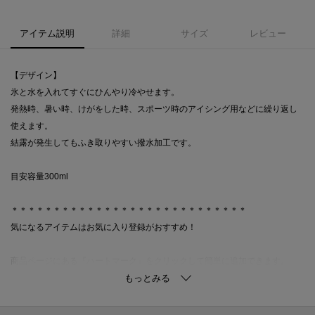
アイテム説明
詳細
サイズ
レビュー
【デザイン】
氷と水を入れてすぐにひんやり冷やせます。
発熱時、暑い時、けがをした時、スポーツ時のアイシング用などに繰り返し
使えます。
結露が発生してもふき取りやすい撥水加工です。
目安容量300ml
＊＊＊＊＊＊＊＊＊＊＊＊＊＊＊＊＊＊＊＊＊＊＊＊＊＊＊＊
気になるアイテムはお気に入り登録がおすすめ！
商品ページにある『ハートマーク』をクリックして簡単に追加できます。
値下げ情報や在庫状況など新着情報をメルマガにてお知らせ！
マイページからお気に入りアイテムの一覧もチェックできます！