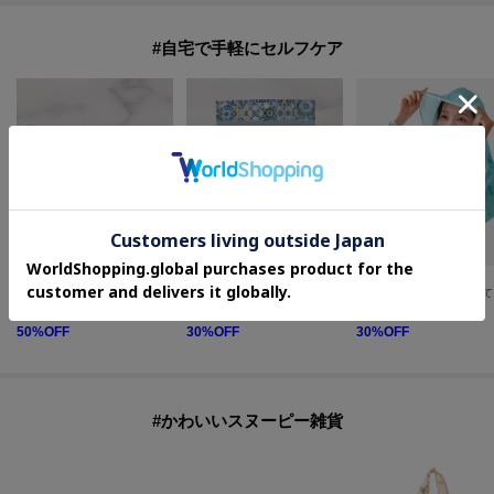
#自宅で手軽にセルフケア
one'sterrace
one'sterrace
one'sterrace
Bloomme クールジェル エナジー
◆【ひんやり】ロッカフローズン 雪空ストール 3P
【ひ
¥
1,925
¥
423
¥
1,925
50
%OFF
30
%OFF
30
%OFF
#かわいいスヌーピー雑貨