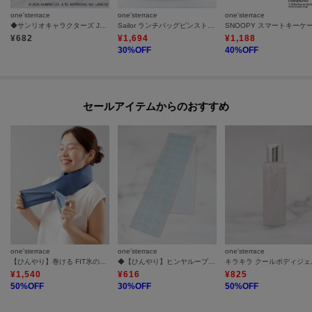
one'sterrace
one'sterrace
one'sterrace
◆サンリオキャラクターズ JETSTREAM 3色ペン
Sailor ランチバッグピンストライプ
SNOOPY スマートキーケ
¥
682
¥
1,694
¥
1,188
30
%OFF
40
%OFF
セールアイテムからのおすすめ
one'sterrace
one'sterrace
one'sterrace
【ひんやり】巻ける FIT氷のう 冷感バージョン
◆【ひんやり】ヒンヤループ クールタオル
キラキラ クールボディジェ
¥
1,540
¥
616
¥
825
50
%OFF
30
%OFF
50
%OFF