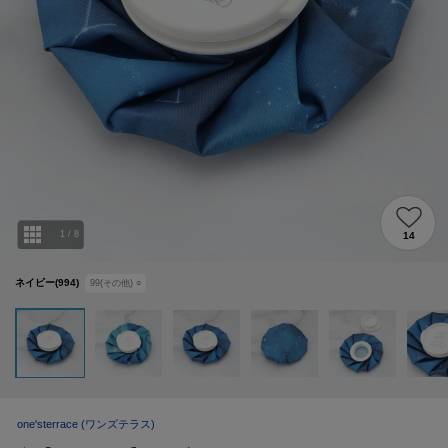
1
/
8
14
ネイビー(994)
99(その他)
○
one'sterrace
(ワンズテラス)