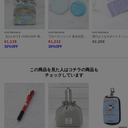
one'sterrace
one'sterrace
one'sterrace
【ひんやり】COOLOOP 保冷ケース付氷のう
フローズンリング 保冷丸型ポーチ
¥
1,139
¥
1,232
¥
2,200
30
%OFF
30
%OFF
この商品を見た人はコチラの商品も
チェックしています