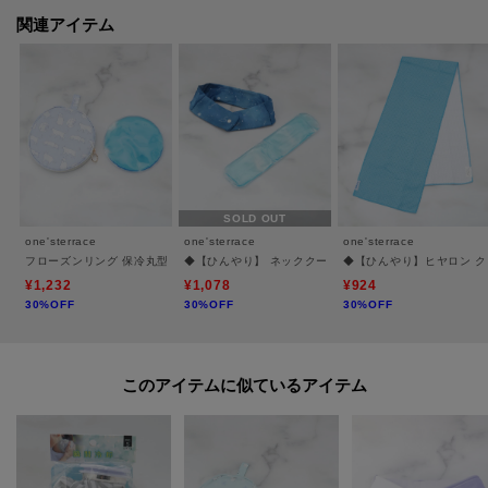
＊＊＊＊＊＊＊＊＊＊＊＊＊＊＊＊＊＊＊＊＊＊＊＊＊＊＊＊
関連アイテム
※照明の関係により、実際よりも色味が違って見える場合があります。ま
た、パソコン・スマートフォンなどの環境により、若干製品と画像のカラー
が異なる場合もございます。
SOLD OUT
one'sterrace
one'sterrace
one'sterrace
フローズンリング 保冷丸型ポーチ
◆【ひんやり】 ネッククーラー
◆【ひんやり】ヒヤロン ク
¥1,232
¥1,078
¥924
30%OFF
30%OFF
30%OFF
このアイテムに似ているアイテム