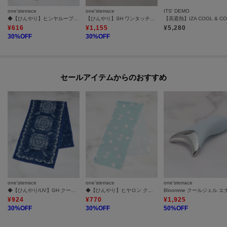
one'sterrace
one'sterrace
ITS' DEMO
◆【ひんやり】ヒンヤループ クールタオル
【ひんやり】SH ワンタッチクールタオル
¥
616
¥
1,155
¥
5,280
30
%OFF
30
%OFF
セールアイテムからのおすすめ
one'sterrace
one'sterrace
one'sterrace
◆【ひんやり/UV】GH クールタオル PAISLEY
◆【ひんやり】ヒヤロン クールタオル
¥
924
¥
770
¥
1,925
30
%OFF
30
%OFF
50
%OFF