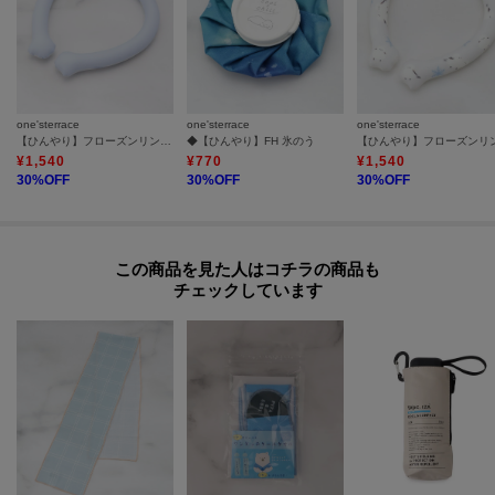
one'sterrace
one'sterrace
one'sterrace
【ひんやり】フローズンリング L
◆【ひんやり】FH 氷のう
【ひんやり】フローズンリ
¥
1,540
¥
770
¥
1,540
30
%OFF
30
%OFF
30
%OFF
この商品を見た人はコチラの商品も
チェックしています