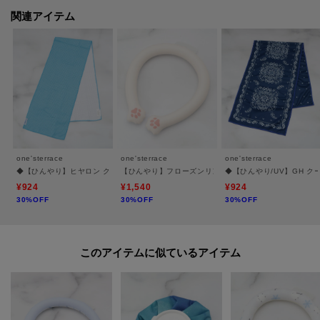
関連アイテム
※照明の関係により、実際よりも色味が違って見える場合があります。ま
た、パソコン・スマートフォンなどの環境により、若干製品と画像のカラー
が異なる場合もございます。
one'sterrace
one'sterrace
one'sterrace
◆【ひんやり】ヒヤロン クールタオル クールワッフル
【ひんやり】フローズンリング
◆【ひんやり/UV】GH クー
¥924
¥1,540
¥924
30%OFF
30%OFF
30%OFF
このアイテムに似ているアイテム