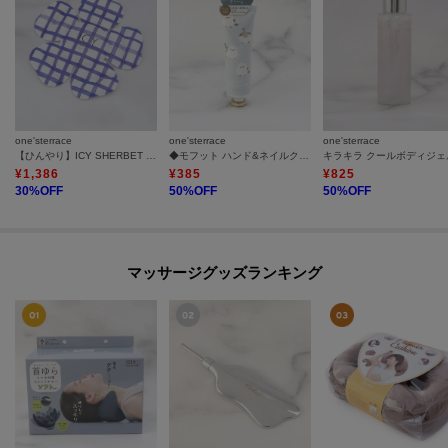
one'sterrace
one'sterrace
one'sterrace
【ひんやり】ICY SHERBET HAT
◆モフット ハンド&ネイルクリーム
キラキラ クールボディジェ
¥
1,386
¥
385
¥
825
30
%OFF
50
%OFF
50
%OFF
マッサージグッズランキング