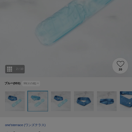
2
/
10
20
ブルー(993)
99(その他)
×
one'sterrace
(ワンズテラス)